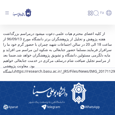
Fa
مراسم تجلیل از پژوهشگران برگزیده دانشگاه
از کلیه اعضای محترم هیات علمی دعوت میشود درمراسم بزرگداشت
هفته پژوهش و تجلیل از پژوهشگران برتر دانشگاه مورخ 96/09/13 از
بوعلی سینا امشب دوشنبه مورخ 13 آذرماه سال
ساعت 18 الی 20 در سالن اجتماعات شهید چمران با حضور گرم خود ما را
جاری از ساعت 18 الی 20 برگزار خواهد شد. -
سرافراز فرمایند.مسلما حضور جنابعالی به شکوه این مراسم می افزاید و
دانشگاه بوعلی سینا همدان
مایه دلگرمی مسئولین دانشگاه و تشویق پژوهشگران خواهد شد.ضمنا بعد
از مراسم تجلیل ضیافت شام درسلف مرکزی در خدمت جنابعالی خواهیم
بود. معاونت پژوهشی
دانشگاه
https://research.basu.ac.ir/_JRS/Files/News/IMG_2017112
Aparat
Telegram
WhatsApp