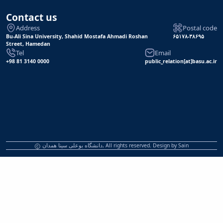
Contact us
Address
Postal code
Bu-Ali Sina University, Shahid Mostafa Ahmadi Roshan
۶۵۱۷۸-۳۸۶۹۵
Street, Hamedan
Tel
Email
+98 81 3140 0000
public_relation[at]basu.ac.ir
دانشگاه بوعلی سینا همدان, All rights reserved. Design by
Sain