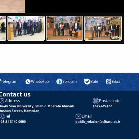
Telegram
WhatsApp
Soroush
Bale
Eitaa
Contact us
Address
Postal code
Bu-Ali Sina University, Shahid Mostafa Ahmadi
۶۵۱۷۸-۳۸۶۹۵
Roshan Street, Hamedan
Tel
Email
+98 81 3140 0000
public_relation[at]basu.ac.ir