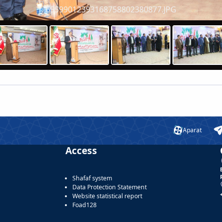
65599012393168758802380877.JPG
Aparat
Access
Shafaf system
Data Protection Statement
Website statistical report
Foad128