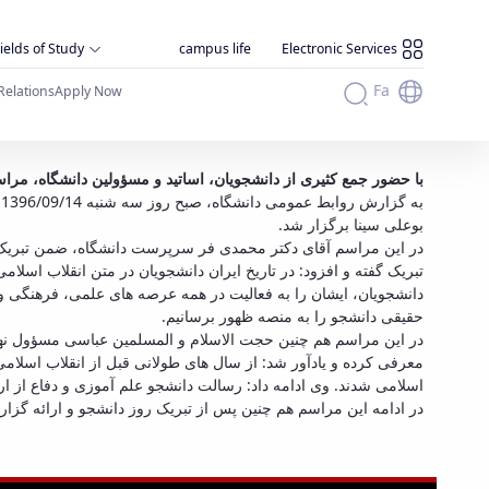
ields of Study
campus life
Electronic Services
Fa
Relations
Apply Now
با حضور جمع کثیری از دانشجویان، اساتید و مسؤولین دانشگاه، مر
ب
بوعلی سینا برگزار شد.
در این مراسم آقای دکتر محمدی فر سرپرست دانشگاه، ضمن تبریک ای
تبریک گفته و افزود: در تاریخ ایران دانشجویان در متن انقلاب اسل
دانشجویان، ایشان را به فعالیت در همه عرصه های علمی، فرهنگی و 
حقیقی دانشجو را به منصه ظهور برسانیم.
در این مراسم هم چنین حجت الاسلام و المسلمین عباسی مسؤول نهاد 
معرفی کرده و یادآور شد: از سال های طولانی قبل از انقلاب اسلا
اسلامی شدند. وی ادامه داد: رسالت دانشجو علم آموزی و دفاع از ا
در ادامه این مراسم هم چنین پس از تبریک روز دانشجو و ارائه گ