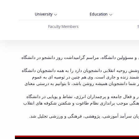
University
Education
Faculty Members
لی سینا برگزار شد - دانشگاه بوعلی سینا همدان
 کثیری از دانشجویان، اساتید و مسؤولین دانشگاه، مراسم گرامیداشت روز دانشجو در دانشگاه
 روحیه انقلابی دانشجویان دارد را به همه دانشجویان دانشگاه
رزشمند زنده و جاری است. وی هم چنین در توصیه ای به عموم
 شما دانشجویان همیشه روشن باشد، تا بتوانیم به درستی معنای
و فعال جامعه و پرچمداران انرژی، نشاط و پویایی در دانشگاه
فرهنگی موجب براندازی نظام طاغوت و شکفتن شکوفه های انقلاب
شجویان سرآمد آموزشی، پژوهشی، فرهنگی و ورزشی تجلیل شد.