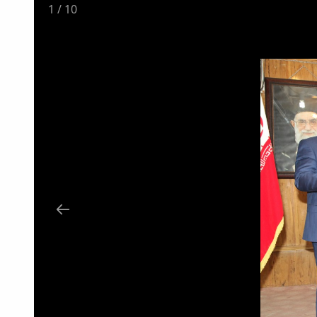
2
/
10