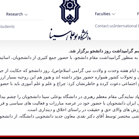
Faculties
F
Research
Contact us
International 
Students
مراسم گرامیداشت روز دانشجو در دانشگاه بوع
اسم گرامیداشت روز دانشجو برگزار شد.
ه گزارش روابط عمومی دانشگاه، صبح روز سه شنبه 1396/09/14 به منظور گرامیداشت مقام دانشجو، با حضور جمع
ام هفته وحدت و ولادت نبی گرامی اسلام(ص)، روز دانشجو که حکایت از جوشش
امی و تحولات کشور همواره حضور مؤثر داشته اند و هنوز هم این روحیه بسیار ا
اجتماعی دعوت کرده و خاطرنشان کرد: چراغ و علم و علم آموزی باید با حضور
نمایندگی مقام معظم رهبری در دانشگاه بوعلی سینا دانشجویان را چشم بیدار 
می ایران دانشجویان با حضور خود در عرصه مبارزات و فعالیت های سیاسی و 
رزش های والای حق و حقیقت در راستای اخلاق و دینداری است.
زارشی مختصر توسط آقای دکتر نقدی معاون جدید دانشجویی دانشگاه، از دان