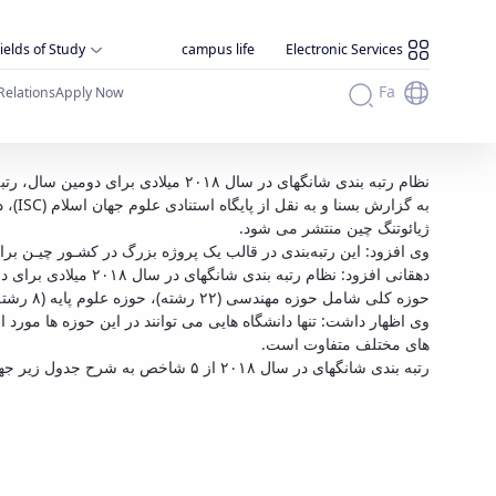
ields of Study
campus life
Electronic Services
Fa
Relations
Apply Now
نظام رتبه بندی شانگهای در سال ۲۰۱۸ میلادی برای دومین سال، رتبه بندی موضوعی دانشگاه های برتر دنیا را منتشر کرده است و مهندسی شیمی دانشگاه بوعلی سینا در این رتبه بندی قرار گرفت.
ژیائوتنگ چین منتشر می­ شود.
وی افزود: این رتبه‌بندی در قالب یک پروژه بزرگ در کشـور چیـن برای اولین بار در ژوئـن سال ۲۰۰۳ میلادی توسط دانشگاه شانگ
حوزه کلی شامل حوزه مهندسی (۲۲ رشته)، حوزه علوم پایه (۸ رشته) ، حوزه علوم زیستی (۴ رشته)، حوزه علوم پزشکی(۶ رشته) و حوزه علوم اجتماعی(۱۴ رشته) صورت گرفته است.
های مختلف متفاوت است.
رتبه بندی شانگهای در سال ۲۰۱۸ از ۵ شاخص به شرح جدول زیر جهت ارزیابی و رتبه بندی دانشگاه های برتر دنیا بهره گرفته است. وزن هر کدام از این شاخص ها متناسب با هر رشته تغییر می کند.