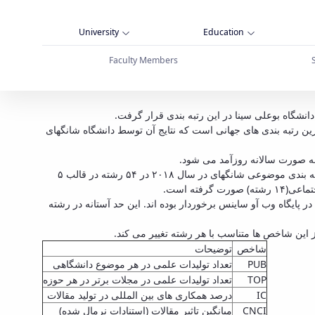
University
Education
Faculty Members
شانگهای قرار گرفت - دانشگاه بوعلی سینا همدان
واد دهقانی سرپرست ISC گفت: رتبه ­بندی شانگهای یکی از معتبرترین رتبه ­بندی های جهانی است که نتایج آن توسط دانشگاه شانگهای
دهقانی افزود: نظام رتبه بندی شانگهای در سال ۲۰۱۸ میلادی برای دومین سال، رتبه بندی موضوعی دانشگاه های برتر دنیا را منتشر کرده است. رتبه بندی موضوعی شانگهای در سال ۲۰۱۸ در ۵۴ رشته در قالب ۵
وی اظهار داشت: تنها دانشگاه هایی می توانند در این حوزه ها مورد ارزیابی قرار گیرند که از حداقل تعداد تولیدات علمی در بازه زمانی ۲۰۱۶-۲۰۱۲ در پایگاه وب آو ساینس برخوردار بوده اند. این حد آستانه در رشته
شاخص
توضیحات
PUB
تعداد تولیدات علمی در هر موضوع دانشگاهی
TOP
تعداد تولیدات علمی در مجلات برتر در هر حوزه
IC
درصد همکاری های بین المللی در تولید مقالات
CNCI
میانگین تاثیر مقالات (استنادات نرمال شده)