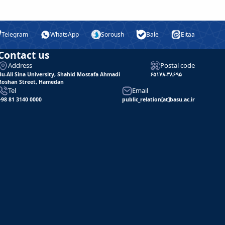
Telegram
WhatsApp
Soroush
Bale
Eitaa
Contact us
Address
Postal code
Bu-Ali Sina University, Shahid Mostafa Ahmadi
۶۵۱۷۸-۳۸۶۹۵
Roshan Street, Hamedan
Tel
Email
+98 81 3140 0000
public_relation[at]basu.ac.ir