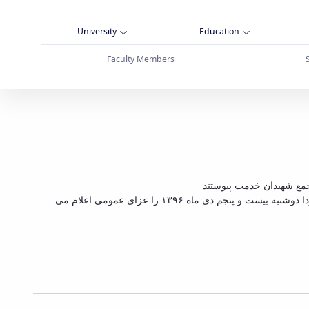
University
Education
Faculty Members
ی عمومی اعلام کرد - دانشگاه بوعلی سینا همدان
هیئت دولت جمهوری اسلامی ایران ضمن عرض تسلیت به خانواده های داغدار، نقش آفرینان صنعت دریانوردی و نفت کشور و عموم ملت ایران، فردا دوشنبه بیست و پنجم دی ماه ۱۳۹۶ را عزای عمومی اعلام می