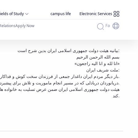
ields of Study
campus life
Electronic Services
Fa
Relations
Apply Now
بیانیه هیئت دولت جمهوری اسلامی ایران بدین شرح است:
بسم الله الرحمن الرحیم
«انا لله و انا الیه راجعون»
ملت شریف ایران:
بار دیگر مردم ایران داغدار جمعی از فرزندان سخت کوش و فداکار خود شد.
دریانوردان دریادلی که در مسیر انجام ماموریت و تلاش برای پیشبرد اهداف کشور و بر اثر سانحه ای دردناک جان به جان آفرین تسلیم کردند و به جمع شهیدان خدمت پیوستند.
کند.