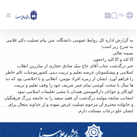
Fa
پیام تسلیت وزیر علوم به مناسبت در گذشت
به گزارش اداره کل روابط عمومی دانشگاه، متن پیام تسلیت دکتر غلامی
به شرح زیر است:
مرحوم حاج سید صادق حجازی - دانشگاه بوعلی
بسمه تعالی
سینا همدان
انّا لله و انّا الیه راجعون
خبر درگذشت جناب آقای حاج سیّد صادق حجازی از مبارزین انقلاب
اسلامی و پیشکسوتان عرصه تعلیم و تربیت دینی کشورموجبات تالم خاطر
را فراهم آورد. ایشان از زمره افراد مومن، انقلابی و با اخلاصی بود که ده
ها سال با سخت کوشی تمام عمر شریف خود را وقف تعلیم و تربیت
کودکان و جوانان دارالمومنین همدان با مشی تعلیمات اسلامی نمود.
اینجانب ضایعه مولمه درگذشت آن فقید سعید را به جامعه بزرگ فرهنگیان
و خانواده محترم آن مرحوم تسلیت عرض نموده و از خداوند متعال برای
ایشان علو درجات مسئلت دارم.