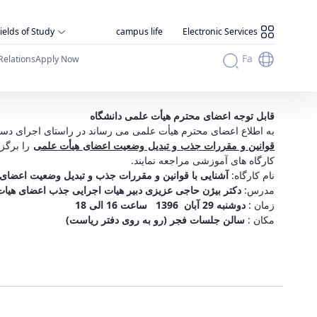
ields of Study
campus life
Electronic Services
Fa
Relations
Apply Now
کارگاه آموزشی
قابل توجه اعضای محترم هیأت علمی دانشگاه
به اطلاع اعضای محترم هیأت علمی می رساند در راستای اجرای دست
قوانین و مقررات جذب و تبدیل وضعیت اعضای هیأت علمی
را برگ (
کارگاه های آموزشی مراجعه نمایند.
نام کارگاه:
آشنایی با قوانین و مقررات جذب و تبدیل وضعیت اعضای
مدرس:
دکتر بیژن حاجی عزیزی دبیر هیات اجرایی جذب اعضای هیا
زمان :
دوشنبه 29 آبان 1396 ساعت 16 الی 18
مکان :
سالن جلسات فجر (رو به روی دفتر ریاست)