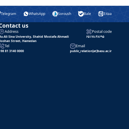
Telegram
WhatsApp
Soroush
Bale
Eitaa
Contact us
Address
Postal code
Bu-Ali Sina University, Shahid Mostafa Ahmadi
۶۵۱۷۸-۳۸۶۹۵
Roshan Street, Hamedan
Tel
Email
+98 81 3140 0000
public_relation[at]basu.ac.ir