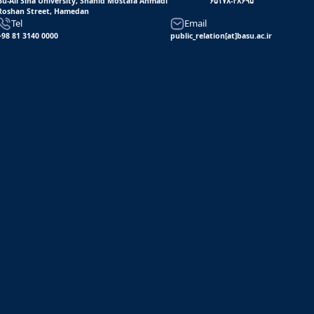
Bu-Ali Sina University, Shahid Mostafa Ahmadi
۶۵۱۷۸-۳۸۶۹۵
Roshan Street, Hamedan
Tel
Email
+98 81 3140 0000
public_relation[at]basu.ac.ir