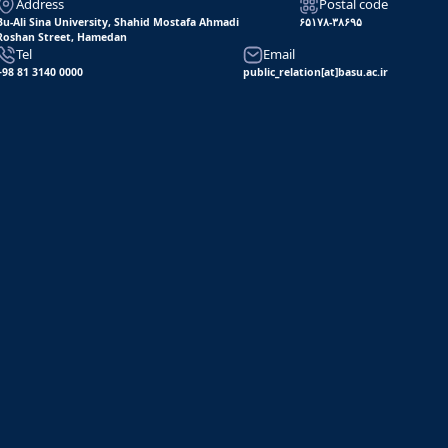
Address
Postal code
Bu-Ali Sina University, Shahid Mostafa Ahmadi
۶۵۱۷۸-۳۸۶۹۵
Roshan Street, Hamedan
Tel
Email
+98 81 3140 0000
public_relation[at]basu.ac.ir