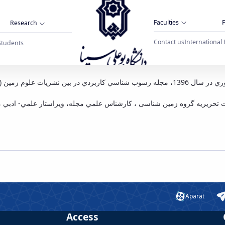
Faculties
F
Research
Contact us
International 
Students
کسب رتبه اول نشریه "رسوب
در فهرست ارزيابي مجلات منتشر شده وزارت علوم، تحقيقات و فناوري در سال 1396، مجله رسوب شنا
ات تحريريه گروه زمین شناسی ، كارشناس علمي مجله، ويراستار علمي- ادبي م
Aparat
Access