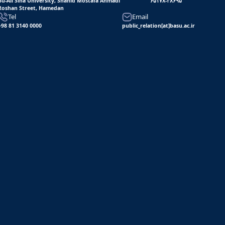
Bu-Ali Sina University, Shahid Mostafa Ahmadi
۶۵۱۷۸-۳۸۶۹۵
Roshan Street, Hamedan
Tel
Email
+98 81 3140 0000
public_relation[at]basu.ac.ir