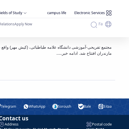
ields of Study
campus life
Electronic Services
Fa
Relations
Apply Now
اطل
مجتمع تفریحی-آموزشی دانشگاه علامه طباطبائی، (کیش مهر) واقع د
مازندران افتتاح شد.
ادامه خبر…..
Telegram
WhatsApp
Soroush
Bale
Eitaa
Contact us
Address
Postal code