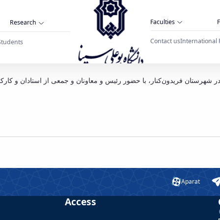
Faculties
F
Research
Contact us
International 
Students
اعیه پذیرش میهمان تابستان 1397 در مجتمع کیش مهر – فریدونکنار - دانشگاه بوعلی سینا همدان
ر شهرستان فریدون‌کنار، با حضور رئیس و معاونان و جمعی از استادان و کار
Aparat
Access