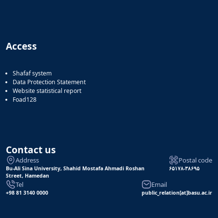
Access
Shafaf system
Data Protection Statement
Website statistical report
Foad128
Contact us
Address
Postal code
Bu-Ali Sina University, Shahid Mostafa Ahmadi Roshan
۶۵۱۷۸-۳۸۶۹۵
Street, Hamedan
Tel
Email
+98 81 3140 0000
public_relation[at]basu.ac.ir