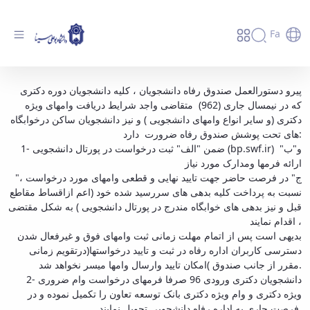
Fa
قابل توجه دانشجویان دوره دکتری متقاضی وام
پیرو دستورالعمل صندوق رفاه دانشجویان ، کلیه دانشجویان دوره دکتری
که در نیمسال جاری (962) متقاضی واجد شرایط دریافت وامهای ویژه
ویژه دکتری نیمسال 962 (ضروری ویژه دکتری-
دکتری (و سایر انواع وامهای دانشجویی ) و نیز دانشجویان ساکن درخوابگاه
سه ماهه نوبت بهاره - وام بانک توسعه تعاون) -
های تحت پوشش صندوق رفاه ضرورت دارد:
دانشگاه بوعلی سینا همدان
1- ضمن "الف" ثبت درخواست در پورتال دانشجویی (bp.swf.ir) و"ب"
ارائه فرمها ومدارک مورد نیاز
"ج" در فرصت حاضر جهت تایید نهایی و قطعی وامهای مورد درخواست ،
نسبت به پرداخت کلیه بدهی های سررسید شده خود (اعم ازاقساط مقاطع
قبل و نیز بدهی های خوابگاه مندرج در پورتال دانشجویی ) به شکل مقتضی
اقدام نمایند ،
بدیهی است پس از اتمام مهلت زمانی ثبت وامهای فوق و غیرفعال شدن
دسترسی کاربران اداره رفاه در ثبت و تایید درخواستها(درتقویم زمانی
مقرر از جانب صندوق )امکان تایید وارسال وامها میسر نخواهد شد.
2- دانشجویان دکتری ورودی 96 صرفا فرمهای درخواست وام ضروری
ویژه دکتری و وام ویژه دکتری بانک توسعه تعاون را تکمیل نموده و در
فرصت جاری به اداره رفاه دانشجویی تحویل نمایند.