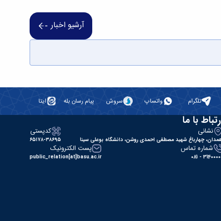
آرشیو اخبار
تلگرام
واتساپ
سروش
پیام رسان بله
ایتا
رتباط با ما
نشانی
کدپستی
مدان، چهارباغ شهید مصطفی احمدی روشن، دانشگاه بوعلی سینا
۶۵۱۷۸-۳۸۶۹۵
شماره تماس
پست الکترونیک
public_relation[at]basu.ac.ir
31400000 - 0