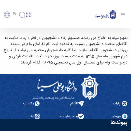
En
دانشگاه
دانشگاه
آموزش
تمدید مهلت ثبت نام تقاضای وام در پورتال
بدینوسیله به اطلاع می رساند صندوق رفاه دانشجویان در نظر دارد با عنایت به
پذیرش
تاریخچه
پژوهش
تقاضای متعدد دانشجویان نسبت به تمدید ثبت نام تقاضای وام در سامانه
دانشجویی - دانشگاه بوعلی سینا همدان
فناوری و
کارشناسی
دانشکده‌ها
و
پورتال دانشجویی اقدام نمایید. لذا کلیه دانشجویان محترم می توانند از تاریخ
پردیس
کارآفرینی
رفاهی
تحصیلات
معرفی
دوم شهریور ماه سال 1395 به مدت بیست روز، جهت ثبت اطلاعات فردی و
اصلی
رفاهی
دفتر
اعضای
تکمیلی
برنامه
درخواست وام برای نیمسال اول سال تحصیلی 95-96 اقدام فرمایند
پرسنل
مهندسی
هیأت
ارتباط
پسا
راهبردی
اداره
علمی
کشاورزی
با
دکترا
دانشگاه
کارکنان
رفاه
شیمی
صنعت
استعدادهای
نقشه
دانشجویان
کارکنان
و
پردیس
درخشان
دانشگاه
فارغ
مهمانسرای
علوم
علم
دانشجویان
ساختار
التحصیلان
دانشگاه
نفت
و
غیرایرانی
سازمانی
فوق
رفاهی
علوم
فناوری
مهمانی
سازمان
برنامه
آپارات
تلگرام
واتساپ
دانشجویان
انسانی
مراکز
فعالیت‌های
دانشگاه
و
پایگاه
مدیریت
تحقیقات
هنر
دانشجویی
حوزه
خبری
انتقال
سروش
پیام رسان بله
ایتا
امور
و فناوری
و
انجمن‌های
بسنا
ریاست
حمایت‌های
پیوندها
دانشجویان
پژوهشکده
معماری
پیشخوان
علمی
معاونت
تحصیلی
مرکز
شیمی
احراز