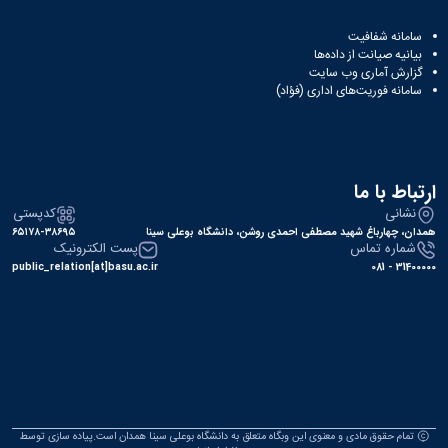
سامانه شفافیت
بیانیه صیانت از داده‌ها
گزارش آماری وب‌ سایت
سامانه فوریت‌های اداری (فؤاد)
ارتباط با ما
نشانی
کدپستی
همدان، چهارباغ شهید مصطفی احمدی روشن، دانشگاه بوعلی سینا
۶۵۱۷۸-۳۸۶۹۵
شماره تماس
پست الکترونیک
public_relation[at]basu.ac.ir
31400000 - 081
تمام حقوق مادی و معنوی این وبگاه متعلق به دانشگاه بوعلی سینا همدان است.پیاده سازی توسط