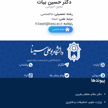
دکتر حسین بیات
معاون آموزشی
رشته تحصیلی:
خاکشناسی
مرتبه علمی:
استاد
رایانامه:
h.bayat@basu.ac.ir
صفحه شخصی
آپارات
تلگرام
واتساپ
سروش
پیام رسان بله
ایتا
پیوندها
دفتر مقام معظم رهبری
وزارت علوم، تحقیقات و فناوری