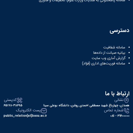
سامانه پاسخگوئی به شکایات وزارت علوم، تحقیقات و فناوری
دسترسی
سامانه شفافیت
بیانیه صیانت از داده‌ها
گزارش آماری وب‌ سایت
سامانه فوریت‌های اداری (فؤاد)
ارتباط با ما
نشانی
کدپستی
همدان، چهارباغ شهید مصطفی احمدی روشن، دانشگاه بوعلی سینا
۶۵۱۷۸-۳۸۶۹۵
شماره تماس
پست الکترونیک
public_relation[at]basu.ac.ir
31400000 - 081