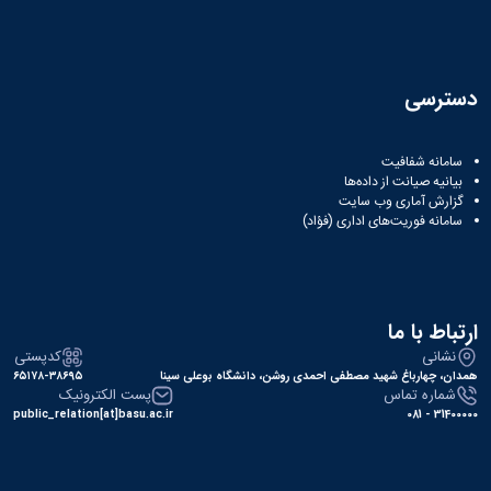
دسترسی
سامانه شفافیت
بیانیه صیانت از داده‌ها
گزارش آماری وب‌ سایت
سامانه فوریت‌های اداری (فؤاد)
ارتباط با ما
نشانی
کدپستی
همدان، چهارباغ شهید مصطفی احمدی روشن، دانشگاه بوعلی سینا
۶۵۱۷۸-۳۸۶۹۵
شماره تماس
پست الکترونیک
public_relation[at]basu.ac.ir
31400000 - 081