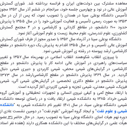
معاهده مشترک بین دولت‌های ایران و فرانسه برداشته شد. شورای گسترش
آموزش عالی در نود و چهارمین جلسه خود، سرانجام در ششم آذر سال ۱۳۵۲ مجوز
تأسیس دانشگاه بوعلی سینا در همدان را تصویب نمود، که پس از آن در سال
۱۳۵۳ به صورت رسمی تأسیس و فعالیت آموزشی خود را در سال ۱۳۵۵ با پذیرش
حدود ۲۰۰ دانشجو، در مقاطع کاردانی و کارشناسی و در ۴ مجتمع گسترش
کشاورزی، علوم تندرستی، علوم محیط زیست و علوم آموزشی آغاز نمود.
دانشگاه بوعلی سینا در آذرماه سال ۱۳۵۲ با صدور مجوز از طرف شورای گسترش
آموزش عالی تاًسیس و در سال ۱۳۵۵ اقدام به پذیرش یک دوره دانشجو در مقطع
کارشناسی ارشد پیوسته در رشته ی آموزش شیمی نمود.
با پیروزی انقلاب شکوهمند انقلاب اسلامی در بهمن‌ماه سال ۱۳۵۷ و تغییر
سیاست‌های راهبردی در آموزش عالی ادامه کار با پذیرش دانشجو در مقطع
کارشناسی در گرایش‌های شیمی محض، شیمی کاربردی و دبیری شیمی دنبال
گردید. در سال ۱۳۶۹ پذیرش دانشجو در مقطع کارشناسی‌ارشد در سال 1373
پذیرش دانشجو در مقطع دکتری تخصصی در گرایش‌های شیمی آلی، شیمی
فیزیک، شیمی معدنی، شیمی تجزیه و شیمی کاربردی آغاز گردیده است.
با ارتقاء سطح کمی و کیفی نیروی انسانی و تجهیزات تحقیقاتی و آموزشی گروه
شیمی خرداد ۱۳۸۵ به دانشکده شیمی ارتقاء یافت و در راستای توسعه دانشکده
شیمی دانشگاه بوعلی سینا، در سال 1401 تغییر نام دانشکده شیمی به "
دانشکده
شیمی و علوم نفت
" و ایجاد گروه آموزشی "علوم نفت" در دومین نشست عادی از
دوره نهم هیات امنای دانشگاه بوعلی سینا به تصویب رسید. در حال حاضر
31
عضو
هیاًت علمی در گرایش‌های مختلف با این دانشکده همکاری دارند (هفده نفر استاد