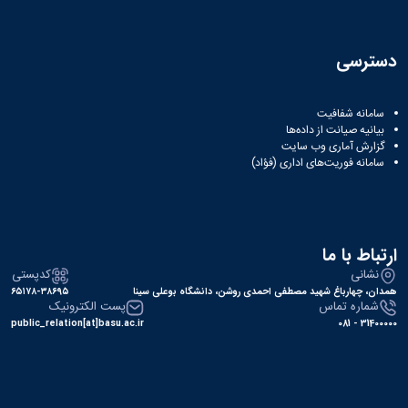
همایش‌ها
انتشارات
دانشگاه
دسترسی
نشر
کتب
مجلات
سامانه شفافیت
علمی
بیانیه صیانت از داده‌ها
فصلنامه
گزارش آماری وب‌ سایت
سامانه فوریت‌های اداری (فؤاد)
معاونت
پژوهش
و
فناوری
ارتباط با ما
نشانی
کدپستی
همدان، چهارباغ شهید مصطفی احمدی روشن، دانشگاه بوعلی سینا
۶۵۱۷۸-۳۸۶۹۵
شماره تماس
پست الکترونیک
public_relation[at]basu.ac.ir
31400000 - 081