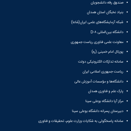
زمین
آزمایشگاه
و
صندوق رفاه دانشجویان
دانشگاه
آموزش
معظم
چمن
باستان
حسابداری
(محمد)
کارکنان
رهبری
بنیاد نخبگان استان همدان
شناسی
سالن‌های
رزن
سایر
تماس
ورزشی
آزمایشگاه
صنایع
تقویم
شبکه آزمایشگاه‌های علمی ایران(شاعا)
با
تفریحی-
هوش
غذایی
آموزشی
دانشگاه
سیاحتی
ربات
دانشگاه بین‌المللی D-۸
بهار
نظامنامه
روابط
باغ
و
مجتمع
اخلاق
عمومی
معاونت علمی فناوری ریاست جمهوری
دانشگاه
بینایی
آموزش
آموزش
آدرس
موزه
آزمایشگاه
عالی
پورتال امام خمینی (ره)
دانش‌آموختگان
دانشکده‌ها
تاریخ
ژئوماتیک
فاطمیه
شماره
طبیعی
سامانه تدارکات الکترونیکی دولت
پژوهش
نهاوند
تلفن‌ها
کتابخانه
(ویژه
ریاست جمهوری اسلامی ایران
مرکزی
دختران)
و
دانشگاه‌ها و مؤسسات آموزش عالی
مرکز
پارک علم و فناوری همدان
اسناد
پایان
مرکز آپا دانشگاه بوعلی سینا
نامه
دبیرستان پسرانه دانشگاه بوعلی سینا
و
رساله
سامانه پاسخگوئی به شکایات وزارت علوم، تحقیقات و فناوری
علم
سنجی