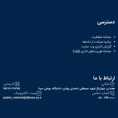
همایش‌ها
انتشارات
دانشگاه
نشر
دسترسی
کتب
مجلات
علمی
سامانه شفافیت
فصلنامه
بیانیه صیانت از داده‌ها
گزارش آماری وب‌ سایت
معاونت
سامانه فوریت‌های اداری (فؤاد)
پژوهش
و
فناوری
ارتباط با ما
نشانی
کدپستی
همدان، چهارباغ شهید مصطفی احمدی روشن، دانشگاه بوعلی سینا
۶۵۱۷۸-۳۸۶۹۵
شماره تماس
پست الکترونیک
public_relation[at]basu.ac.ir
31400000 - 081