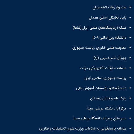
زمین
آزمایشگاه
و
دانشگاه
آموزش
معظم
چمن
باستان
صندوق رفاه دانشجویان
حسابداری
(محمد)
کارکنان
رهبری
شناسی
سالن‌های
رزن
سایر
بنیاد نخبگان استان همدان
تماس
ورزشی
آزمایشگاه
صنایع
تقویم
با
تفریحی-
هوش
غذایی
شبکه آزمایشگاه‌های علمی ایران(شاعا)
آموزشی
دانشگاه
سیاحتی
ربات
بهار
نظامنامه
روابط
باغ
دانشگاه بین‌المللی D-۸
و
مجتمع
اخلاق
عمومی
دانشگاه
بینایی
آموزش
آموزش
آدرس
معاونت علمی فناوری ریاست جمهوری
موزه
آزمایشگاه
عالی
دانش‌آموختگان
دانشکده‌ها
تاریخ
ژئوماتیک
پورتال امام خمینی (ره)
فاطمیه
شماره
طبیعی
پژوهش
نهاوند
تلفن‌ها
سامانه تدارکات الکترونیکی دولت
کتابخانه
(ویژه
مرکزی
دختران)
ریاست جمهوری اسلامی ایران
و
دانشگاه‌ها و مؤسسات آموزش عالی
مرکز
اسناد
پارک علم و فناوری همدان
پایان
نامه
مرکز آپا دانشگاه بوعلی سینا
و
دبیرستان پسرانه دانشگاه بوعلی سینا
رساله
علم
سامانه پاسخگوئی به شکایات وزارت علوم، تحقیقات و فناوری
سنجی