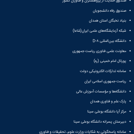
صندوق حمایت از پژوهشگران و فناوران کشور
زمین
آزمایشگاه
و
دانشگاه
آموزش
معظم
چمن
باستان
حسابداری
(محمد)
کارکنان
صندوق رفاه دانشجویان
رهبری
شناسی
سالن‌های
رزن
سایر
تماس
ورزشی
آزمایشگاه
بنیاد نخبگان استان همدان
صنایع
تقویم
با
تفریحی-
هوش
غذایی
آموزشی
دانشگاه
شبکه آزمایشگاه‌های علمی ایران(شاعا)
سیاحتی
ربات
بهار
نظامنامه
روابط
باغ
و
مجتمع
اخلاق
دانشگاه بین‌المللی D-۸
عمومی
دانشگاه
بینایی
آموزش
آموزش
آدرس
موزه
معاونت علمی فناوری ریاست جمهوری
آزمایشگاه
عالی
دانش‌آموختگان
دانشکده‌ها
تاریخ
ژئوماتیک
فاطمیه
شماره
پورتال امام خمینی (ره)
طبیعی
پژوهش
نهاوند
تلفن‌ها
کتابخانه
سامانه تدارکات الکترونیکی دولت
(ویژه
مرکزی
دختران)
ریاست جمهوری اسلامی ایران
و
مرکز
دانشگاه‌ها و مؤسسات آموزش عالی
اسناد
پایان
پارک علم و فناوری همدان
نامه
مرکز آپا دانشگاه بوعلی سینا
و
رساله
دبیرستان پسرانه دانشگاه بوعلی سینا
علم
سامانه پاسخگوئی به شکایات وزارت علوم، تحقیقات و فناوری
سنجی