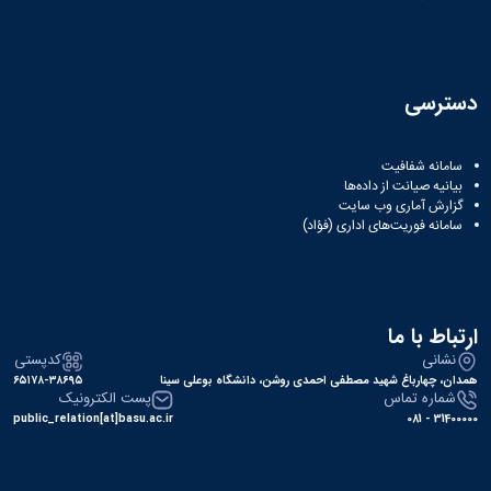
همایش‌ها
انتشارات
دانشگاه
نشر
دسترسی
کتب
مجلات
علمی
سامانه شفافیت
فصلنامه
بیانیه صیانت از داده‌ها
معاونت
گزارش آماری وب‌ سایت
پژوهش
سامانه فوریت‌های اداری (فؤاد)
و
فناوری
ارتباط با ما
نشانی
کدپستی
همدان، چهارباغ شهید مصطفی احمدی روشن، دانشگاه بوعلی سینا
۶۵۱۷۸-۳۸۶۹۵
شماره تماس
پست الکترونیک
public_relation[at]basu.ac.ir
31400000 - 081