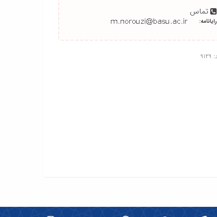
تماس
رایانامه:
912