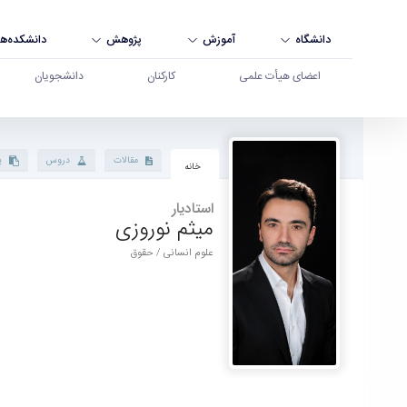
دانشگاه
آموزش
پژوهش
دانشکده‌ها
اعضای هیأت علمی
کارکنان
دانشجویان
پروفایل استاد - دانشگاه بوعلی سینا همدان
مقالات
دروس
پ
خانه
استادیار
میثم نوروزی
علوم انسانی / حقوق