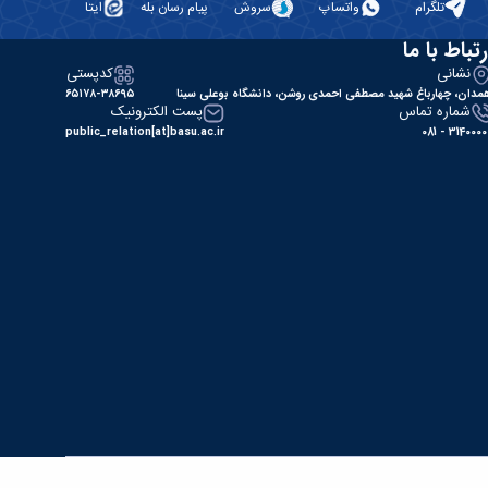
تلگرام
واتساپ
سروش
پیام رسان بله
ایتا
رتباط با ما
نشانی
کدپستی
مدان، چهارباغ شهید مصطفی احمدی روشن، دانشگاه بوعلی سینا
۶۵۱۷۸-۳۸۶۹۵
شماره تماس
پست الکترونیک
public_relation[at]basu.ac.ir
31400000 - 0