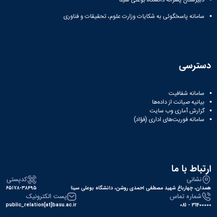
دبیرستان پسرانه دانشگاه بوعلی سینا
سامانه پاسخگوئی به شکایات وزارت علوم، تحقیقات و فناوری
دسترسی
سامانه شفافیت
بیانیه صیانت از داده‌ها
گزارش آماری وب‌ سایت
سامانه فوریت‌های اداری (فؤاد)
ارتباط با ما
نشانی
کدپستی
همدان، چهارباغ شهید مصطفی احمدی روشن، دانشگاه بوعلی سینا
۶۵۱۷۸-۳۸۶۹۵
شماره تماس
پست الکترونیک
public_relation[at]basu.ac.ir
31400000 - 081