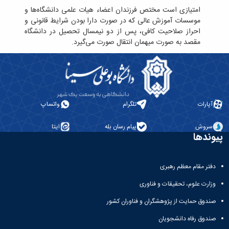
همایش‌ها
امتیازی است مختص فرزندان اعضاء هیات علمی دانشگاه‌ها و
انتشارات
موسسات آموزش عالی که در صورت دارا بودن شرایط قانونی و
دانشگاه
احراز صلاحیت کافی، پس از دو نیمسال تحصیل در دانشگاه
نشر
مقصد به صورت میهمان انتقال صورت می‌گیرد.
کتب
مجلات
علمی
فصلنامه
معاونت
پژوهش
آپارات
تلگرام
واتساپ
و
فناوری
سروش
پیام رسان بله
ایتا
پیوندها
دفتر مقام معظم رهبری
وزارت علوم، تحقیقات و فناوری
صندوق حمایت از پژوهشگران و فناوران کشور
صندوق رفاه دانشجویان