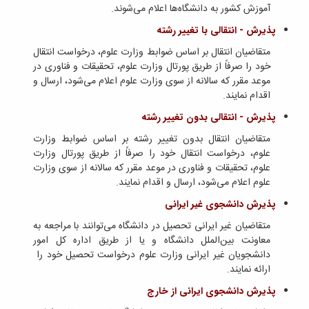
دامپزشکی
دانشجویی
توسعه
تحصیل
آموزش کشور به دانشگاه‌ها اعلام می‌شوند.
مشاوره
گیاهی
هویت
علوم
تشکل‌های
مدیریت
در
و
ارتباط
پژوهشکده
پایه
پذیرش - انتقالی با تغییر رشته
اسلامی
و
دانشگاه
با ما
سبک
آب
علوم
دانشجویان
پشتیبانی
D8
متقاضیان انتقال بر اساس ضوابط وزارت علوم، درخواست انتقال
روابط
زندگی
مرکز
اقتصادی
نشریات
معاونت
رشته‌های
بین
خود را صرفاً از طریق پورتال وزارت علوم، تحقیقات و فناوری در
مرکز
آپا
و
دانشجویی
تحصیلی
آموزشی
الملل
موعد مقرر که سالانه از سوی وزارت علوم اعلام می‌شود، ارسال و
بهداشت
دانشگاه
اجتماعی
کانون‌های
کارشناسی
و
(قدم
اقدام نمایند.
و
بوعلی
علوم
فرهنگی
تحصیلات
الآن)
تحصیلات
درمان
سینا
ورزشی
پذیرش - انتقالی بدون تغییر رشته
فعالیت‌های
Apply
تکمیلی
تکمیلی
خوابگاه‌های
آزمایشگاه
دانشکده
Now
داوطلبانه
آموزش‌های
معاونت
متقاضیان انتقال بدون تغییر رشته بر اساس ضوابط وزارت
های
دانشجویی
های
سمن‌های
آزاد
دانشجویی
علوم، درخواست انتقال خود را صرفاً از طریق پورتال وزارت
تحقیقاتی
سلف
اقماری
مرتبط
برنامه‌های
معاونت
علوم، تحقیقات و فناوری در موعد مقرر که سالانه از سوی وزارت
آزمایشگاه
فنی
سرویس
بنیاد
آموزشی
پژوهش
علوم اعلام می‌شود، ارسال و اقدام نمایند.
مرکزی
ورزش و
و
خیرین
آموزش
و
آزمایشگاه
سرگرمی
مهندسی
حامی
زبان
پذیرش دانشجوی غیر ایرانی
فناوری
اداره
تنش
کبودرآهنگ
دانشگاه
فارسی
معاونت
متقاضیان غیر ایرانی تحصیل در دانشگاه می‌توانند با مراجعه به
تربیت
پسماند
فنی
بوعلی
به
فرهنگی
معاونت بین‌الملل دانشگاه و یا از طریق اداره کل امور
بدنی
آزمایشگاه
و
سینا
غیرفارسی‌زبانان
و
دانشجویان غیر ایرانی وزارت علوم درخواست تحصیل خود را
و
مقاومت
منابع
مؤسسه
آموزش‌های
اجتماعی
ارائه نمایند.
فوق
مصالح
طبیعی
حمایت
کاربردی
نهاد
برنامه
آزمایشگاه
تویسرکان
های
و
پذیرش دانشجوی ایرانی از خارج
نمایندگی
مواد
استخر
مدیریت
مردمی
الکترونیکی
مقام