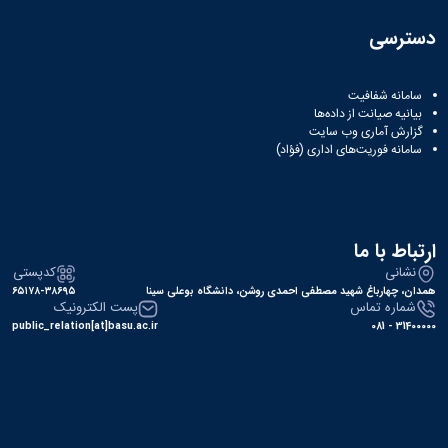
دسترسی
سامانه شفافیت
بیانیه صیانت از داده‌ها
گزارش آماری وب‌ سایت
سامانه فوریت‌های اداری (فؤاد)
ارتباط با ما
نشانی
کدپستی
همدان، چهارباغ شهید مصطفی احمدی روشن، دانشگاه بوعلی سینا
۶۵۱۷۸-۳۸۶۹۵
شماره تماس
پست الکترونیک
public_relation[at]basu.ac.ir
31400000 - 081