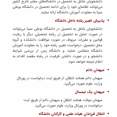
دانشجویان شاغل به تحصیل در دانشگاه‌های معتبر خارج کشور
زمین
آزمایشگاه
و
دانشگاه
آموزش
معظم
می‌توانند تقاضای خود را برای ادامه تحصیل در دانشگاه بوعلی
چمن
باستان
حسابداری
(محمد)
کارکنان
رهبری
سینا به معاونت آموزش دانشگاه ارائه نمایند.
شناسی
سالن‌های
رزن
سایر
تماس
ورزشی
آزمایشگاه
صنایع
تقویم
پذیرش تغییر رشته داخل دانشگاه
با
تفریحی-
هوش
غذایی
آموزشی
دانشگاه
سیاحتی
دانشجویان شاغل به تحصیل در دانشگاه بوعلی سینا می‌توانند
ربات
بهار
نظامنامه
روابط
باغ
در صورت تمایل به تحصیل در رشته تحصیلی دیگر با رعایت
و
مجتمع
اخلاق
عمومی
دانشگاه
قوانین و مقررات مربوط، در صورت موافقت دانشکده و گروه
بینایی
آموزش
آموزش
آدرس
موزه
محل تحصیل، درخواست تغییر رشته خود را به معاونت آموزش
آزمایشگاه
عالی
دانش‌آموختگان
دانشکده‌ها
تاریخ
دانشگاه منعکس نمایند و دانشگاه پس از بررسی شرایط
ژئوماتیک
فاطمیه
شماره
طبیعی
پژوهش
دانشجو و در صورت داشتن ظرفیت در رشته مقصد اقدام به
نهاوند
تلفن‌ها
کتابخانه
اعلام نتیجه خواهد نمود.
(ویژه
مرکزی
دختران)
میهمان دائم
و
مرکز
میهمان دائم همانند انتقال، از طریق ثبت درخواست در پورتال
اسناد
وزارت علوم صورت می‌گیرد.
پایان
میهمان یک نیمسال
نامه
و
میهمان موقت همانند انتقال و میهمان دائم از طریق ثبت
رساله
درخواست در پورتال وزارت علوم صورت می‌گیرد.
علم
انتقال فرزندان هیات علمی و کارکنان دانشگاه
سنجی