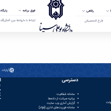
فوق برنامه
پایگاه
رفاهی
ارتباط با ما
روابط بین الملل
(قدم ال
فارغ التحصیلان
آپارات
دسترسی
ا
ه
سامانه شفافیت
بیانیه صیانت از داده‌ها
81
ولت
گزارش آماری وب‌ سایت
سامانه فوریت‌های اداری (فؤاد)