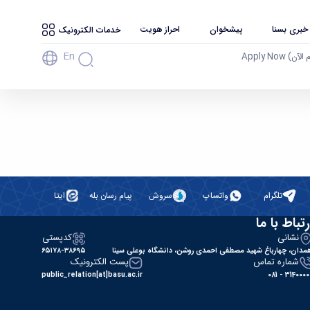
 خبری بسنا
پیشخوان
احراز هویت
خدمات الکترونیک
En
آن) Apply Now
تلگرام
واتساپ
سروش
پیام رسان بله
ایتا
رتباط با ما
نشانی
کدپستی
مدان، چهارباغ شهید مصطفی احمدی روشن، دانشگاه بوعلی سینا
۶۵۱۷۸-۳۸۶۹۵
شماره تماس
پست الکترونیک
public_relation[at]basu.ac.ir
31400000 - 0