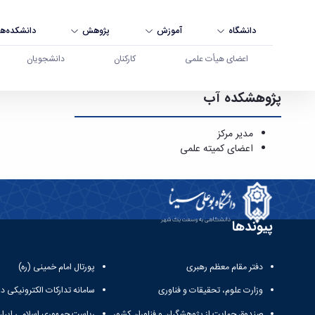
دانشگاه
آموزش
پژوهش
دانشکده‌ها
اعضای هیأت علمی
کارکنان
دانشجویان
پژوهشکده آب
پژوهشکده آب - دانشگاه بوعلی سینا همدان
مدیر مرکز
اعضای کمیته علمی
پیوندها
دفتر مقام معظم رهبری
پورتال امام خمینی (ره)
وزارت علوم، تحقیقات و فناوری
سامانه تدارکات الکترونیکی د
صندوق حمایت از پژوهشگران و فناوران کشور
ریاست جمهوری اسلامی ایران