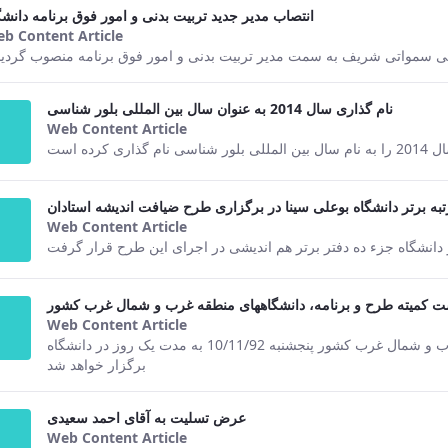
انتصاب مدیر جدید تربیت بدنی و امور فوق برنامه دانشگ
b Content Article
This result comes from the Persian version of th
 سمواتی شریف به سمت مدیر تربیت بدنی و امور فوق برنامه منصوب گردید
نام گذاری سال 2014 به عنوان سال بین المللی بلور شناسی
Web Content Article
This result comes from the Persian ver
ه است
تبه برتر دانشگاه بوعلی سینا در برگزاری طرح ضیافت اندیشه استادان
Web Content Article
This result comes from the Persian ver
 دانشگاه جزء ده دفتر برتر هم اندیشی در اجرای این طرح قرار گرفت
ت کمیته طرح و برنامه، دانشگاههای منطقه غرب و شمال غرب کشور
Web Content Article
This result comes from the Persian ver
چهارمین نشست کمیته طرح و برنامه، دانشگاههای منطقه غرب و شمال غرب کشور پنجشنبه 10/11/92 به مدت یک روز در دانشگاه
برگزار خواهد شد
عرض تسلیت به آقای احمد سعیدی
Web Content Article