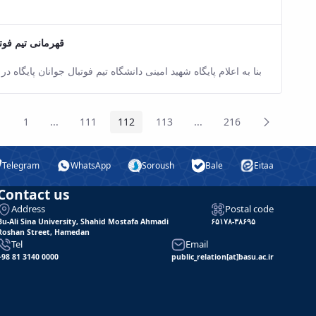
قهرمانی تیم فوت
sion of this content.
بنا به اعلام پایگاه شهید امینی دانشگاه تیم فوتبال جوانان پایگا
revious
Next
1
...
111
112
113
...
216
Page
Intermediate Pages
Page
Page
Page
Intermediate Pages
Page
age
Page
Telegram
WhatsApp
Soroush
Bale
Eitaa
Contact us
Address
Postal code
Bu-Ali Sina University, Shahid Mostafa Ahmadi
۶۵۱۷۸-۳۸۶۹۵
Roshan Street, Hamedan
Tel
Email
+98 81 3140 0000
public_relation[at]basu.ac.ir