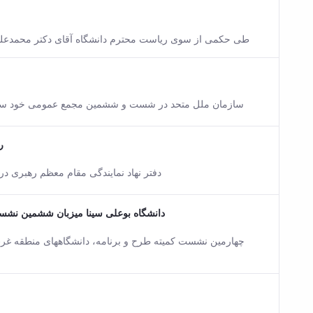
is content.
طی حکمی از سوی ریاست محترم دانشگاه آقای دکتر محمدعلی
sion of this content.
سازمان ملل متحد در شست و ششمین مجمع عمومی خود سال 2014 را به نام سال بین المللی بلور شناسی نام گذاری کرد
ر
sion of this content.
دفتر نهاد نمایندگی مقام معظم رهبری در
دانشگاه بوعلی سینا میزبان ششمین نشس
sion of this content.