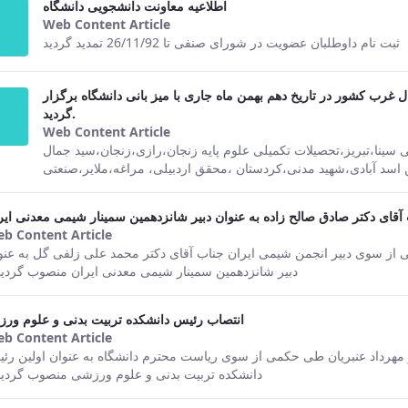
اطلاعیه معاونت دانشجویی دانشگاه
Web Content Article
This result comes from the Persian ver
ثبت نام داوطلبان عضویت در شورای صنفی تا 26/11/92 تمدید گردید
ب کشور در تاریخ دهم بهمن ماه جاری با میز بانی دانشگاه برگزار
گردید.
Web Content Article
This result comes from the Persian ver
ی سینا،تبریز،تحصیلات تکمیلی علوم پایه زنجان،رازی،زنجان،سید جمال
آقای دکتر صادق صالح زاده به عنوان دبیر شانزدهمین سمینار شیمی معدنی ایر
b Content Article
This result comes from the Persian version of th
از سوی دبیر انجمن شیمی ایران جناب آقای دکتر محمد علی زلفی گل به عنو
دبیر شانزدهمین سمینار شیمی معدنی ایران منصوب گردید
انتصاب رئیس دانشکده تربیت بدنی و علوم ور
b Content Article
This result comes from the Persian version of th
تر مهرداد عنبریان طی حکمی از سوی ریاست محترم دانشگاه به عنوان اولین رئ
دانشکده تربیت بدنی و علوم ورزشی منصوب گردید