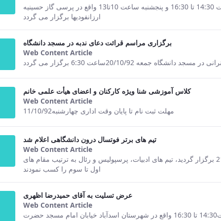
This result comes from the Persian ver
مراسم ترحیم مادر سرکار خانم فاطمه قره باغی چهارشنبه ساعت 14:30 تا 16:30 و پنجشنبه ساعت 10تا13 واقع در پرسی گاز حسینیه
ارزانفودیها برگزار می گردد
برگزاری مراسم قرائت دعای ندبه در مسجد دانشگاه
Web Content Article
This result comes from the Persian ver
اه جمعه 20/10/92ساعت 6:30 برگزار می گردد
کلاس آموزشی شنا ویژه کارکنان و اعضای هیأت علمی خانم
Web Content Article
This result comes from the Persian ver
مهلت ثبت نام تا پایان وقت اداری چهارشنبه11/10/92
تیم های برتر فوتسال درون دانشگاهی اعلام شد
Web Content Article
This result comes from the Persian ver
در مسابقات فوتسال درون دانشگاهی که در روز پنجشنبه 21/9/92 برگزار گردید، تیم های ادبیات، پرسپولیس و رئال به ترتیب مقام های
اول تا سوم را کسب نمودند
عرض تسلیت به آقای حمیدرضا اظهری
Web Content Article
This result comes from the Persian ver
مراسم ترحیم پدر آفای حمیدرضا اظهری پنجشنبه5/10/92 ساعت14:30 تا 16:30 واقع در شهرستان اسدآباد خیابان امام مسجد حضرت