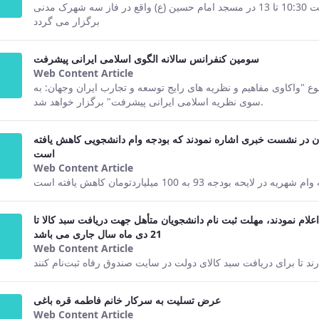
This result comes from the Persian ver
مراسم ترحیم فرزند آقای احمد سعیدی چهارشنبه 92/11/2 ساعت 10:30 تا 13 در مسجد امام حسین (ع) واقع در فاز سه شهرک مدنی
برگزار می گردد
سومین کنفرانس سالانه الگوی اسلامی ایرانی پیشرفت
Web Content Article
This result comes from the Persian ver
 "واکاوی مفاهیم و نظریه های رایج توسعه و تجارب ایران وجهان: به
سوی نظریه اسلامی ایرانی پیشرفت" برگزار خواهد شد.
ن در نشست خبری اشاره نمودند که بودجه وام دانشجویی کاهش یافته
است
Web Content Article
This result comes from the Persian ver
هریه در لایحه بودجه 93 به 100 میلیاردتومان کاهش یافته است
لام نمودند، مهلت ثبت نام دانشجویان متأهل جهت دریافت سبد کالا تا
21 دی ماه سال جاری می باشد
Web Content Article
This result comes from the Persian ver
عرض تسلیت به سرکار خانم فاطمه قره باغی
Web Content Article