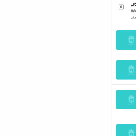
اه
We
ند