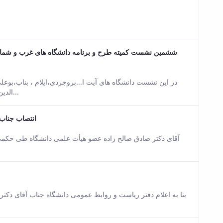
sion of this content.
ششمین نشست کمیته طرح و برنامه دانشگاه های غرب و شمال غر
sion of this content.
در این نشست دانشگاه های آیت ا...بروجردی،ایلام ، بناب،بوعل
الدین اسد آبادی،شهید مدنی،کردستان ،محقق اردبیلی، مراغه،ملایر،صنعتی...
انتصاب جناب 
is content.
آقای دکتر صادق صالح زاده عضو هیأت علمی دانشگاه طی حکمی 
is content.
بنا به اعلام دفتر ریاست و روابط عمومی دانشگاه جناب آقای دک