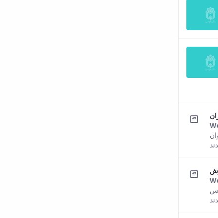
ان
We
ان
ند
زش
We
یس
ند