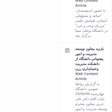
Web Content
Article
This result
با حضور اندیشمندان،
comes from
اساتید و مسؤولین
the Persian
استانی، همایش علمی
version of
"مرزبان وحی و خرد"
this content.
در دانشگاه بوعلی سینا
برگزار شد.
بازدید معاون توسعه
مدیریت و امور
پشتیبانی دانشگاه از
دانشکده مدیریت
وحسابداری رزن
Web Content
Article
This result
به گزارش روابط
comes from
عمومی دانشگاه
the Persian
چهارشنبه 24/08/96
version of
جناب آقای دکتر علی
this content.
عربی معاون محترم
توسعه مدیریت و امور