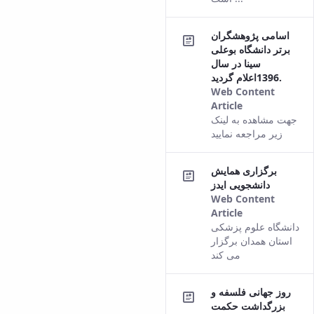
اسامی پژوهشگران
برتر دانشگاه بوعلی
سینا در سال
1396اعلام گردید.
Web Content
Article
This result
جهت مشاهده به لینک
comes from
زیر مراجعه نمایید
the Persian
version of
برگزاری همایش
this content.
دانشجویی ایدز
Web Content
Article
This result
دانشگاه علوم پزشکی
comes from
استان همدان برگزار
the Persian
می کند
version of
this content.
روز جهانی فلسفه و
بزرگداشت حکمت