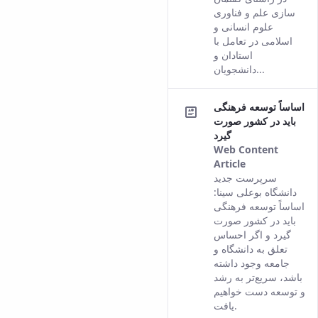
سازی علم و فناوری
علوم انسانی و
اسلامی در تعامل با
استادان و
دانشجویان...
اساساً توسعه فرهنگی
باید در کشور صورت
گیرد
Web Content
Article
This result
سرپرست جدید
comes from
دانشگاه بوعلی ‌سینا:
the Persian
اساساً توسعه فرهنگی
version of
باید در کشور صورت
this content.
گیرد و اگر احساس
تعلق به دانشگاه و
جامعه وجود داشته
باشد، سریع‌تر به رشد
و توسعه دست خواهیم
یافت.