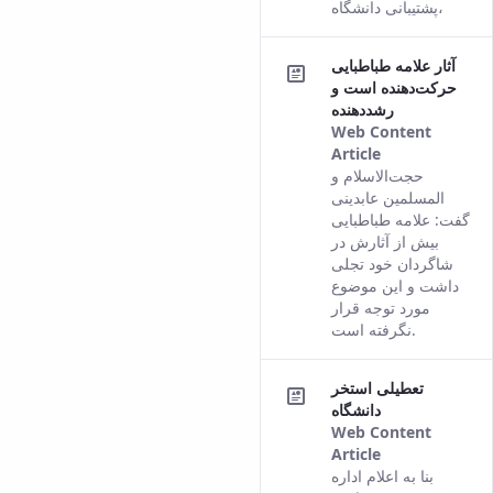
پشتیبانی دانشگاه،
آثار علامه طباطبایی
حرکت‌دهنده است و
رشددهنده
Web Content
Article
This result
حجت‌‌الاسلام و
comes from
المسلمین عابدینی
the Persian
گفت: علامه طباطبایی
version of
بیش از آثارش در
this content.
شاگردان خود تجلی
داشت و این موضوع
مورد توجه قرار
نگرفته است.
تعطیلی استخر
دانشگاه
Web Content
Article
This result
بنا به اعلام اداره
comes from