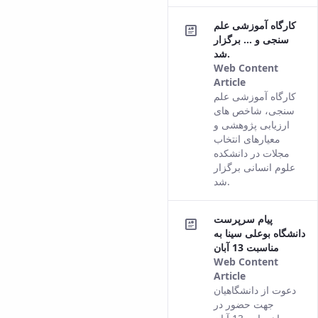
کارگاه آموزشی علم
سنجی و ... برگزار
شد.
Web Content
Article
This result
کارگاه آموزشی علم
comes from
سنجی، شاخص­ های
the Persian
ارزیابی پژوهشی و
version of
معیارهای انتخاب
this content.
مجلات در دانشکده
علوم انسانی برگزار
شد.
پیام سرپرست
دانشگاه بوعلی سینا به
مناسبت 13 آبان
Web Content
Article
This result
دعوت از دانشگاهیان
comes from
جهت حضور در
the Persian