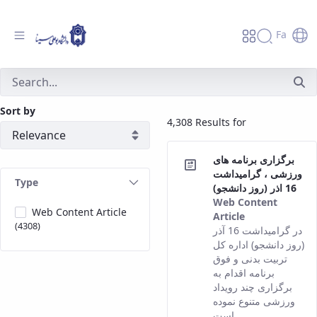
Fa
جستجو - دانشگاه بوعلی سینا همدان
Sort by
4,308 Results for
برگزاری برنامه های
ورزشی ، گرامیداشت
Type
16 اذر (روز دانشجو)
Web Content
Web Content Article
Article
(4308)
This result
در گرامیداشت 16 آذر
comes from
(روز دانشجو) اداره کل
the Persian
تربیت بدنی و فوق
version of
برنامه اقدام به
this content.
برگزاری چند رویداد
ورزشی متنوع نموده
است ...