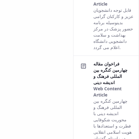
Article
This result
قابل توجه دانشجویان
comes from
عزیز و کارکنان گرامی
the Persian
بدینوسیله برنامه
version of
حضور پزشک در مرکز
this content.
بهداشت و سلامت
دانشجویی دانشگاه
اعلام می گردد.
فراخوان مقاله
چهارمین کنگره بین
المللی فرهنگ و
اندیشه دینی
Web Content
Article
This result
چهارمین کنگره بین
comes from
المللی فرهنگ و
the Persian
اندیشه دینی با
version of
محوریت شکوفایی
this content.
فطرت و استعدادها با
هویت اسلامی انقلابی
در راستای گفتمان