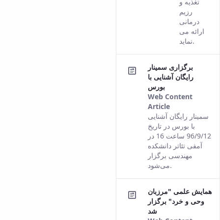
تغذیه و
رزیم
درمانی
ارائه می
نماید.
برگزاری سمینار
رایگان آشنایی با
بورس
Web Content
Article
This result
سمینار رایگان آشنایی
comes from
با بورس در تاریخ
the Persian
96/9/12 ساعت 16 در
version of
آمفی تئاتر دانشکده
this content.
مهندسی برگزار
می‌شود.
همایش علمی "مرزبان
وحی و خرد" برگزار
شد