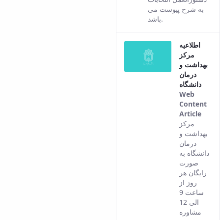
به شرح پیوست می
باشد.
اطلاعیه
مرکز
بهداشت و
درمان
دانشگاه
Web
Content
Article
This
مرکز
resul
بهداشت و
com
درمان
from
دانشگاه به
the
صورت
Pers
رایگان هر
vers
روز از
of th
ساعت 9
cont
الی 12
مشاوره