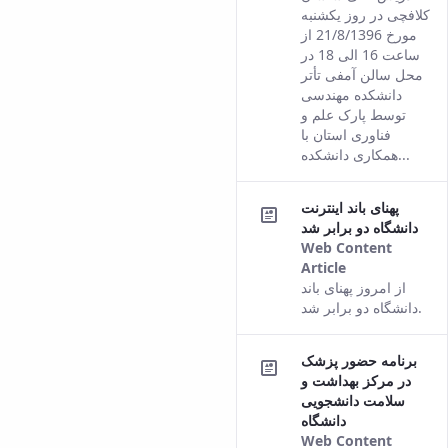
version of
کلافچی در روز یکشنبه
this content.
مورخ 21/8/1396 از
ساعت 16 الی 18 در
محل سالن آمفی تأتر
دانشکده مهندسی
توسط پارک علم و
فناوری استان با
همکاری دانشکده...
پهنای باند اینترنت
دانشگاه دو برابر شد
Web Content
Article
This result
از امروز پهنای باند
comes from
دانشگاه دو برابر شد.
the Persian
version of
برنامه حضور پزشک
this content.
در مرکز بهداشت و
سلامت دانشجویی
دانشگاه
Web Content