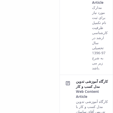
Article
This
مدارک
resul
مورد نیاز
com
برای ثبت
from
نام تکمیل
the
ظرفیت
Pers
کارشناسی
vers
ارشد در
of th
سال
cont
تحصیلی
97-1396
به شرح
زیر می
باشد.
کارگاه آموزشی تدوین
مدل کسب و کار
Web Content
Article
This result
کارگاه آموزشی تدوین
comes from
مدل کسب و کار با
the Persian
تدریس آقای ساسان