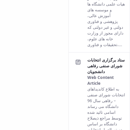
version of
هیات علمی دانشگاه ها
this content.
و موسسه های
آموزش عالی،
پژوهشی و فناوری
دولتی و غیر دولتی که
دارای مجوز از وزارت
خانه های علوم،
تحقیقات و فناوری،...
ستاد برگزاری انتخابات
شورای صنفی رفاهی
دانشجویان
Web Content
Article
This result
به اطلاع کاندیداهای
comes from
انتخابات شورای صنفی
the Persian
– رفاهی سال 96
version of
دانشگاه می رساند
this content.
اسامی تائید شده
توسط مراجع ذیصلاح
دانشگاه بر اساس
دستورالعمل انتخابات