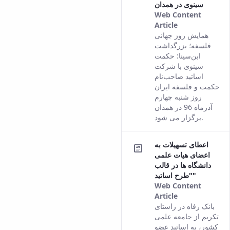
سینوی در همدان
Web Content
Article
This result
همایش روز جهانی
comes from
فلسفه؛ بزرگداشت
the Persian
ابن‌سینا: حکمت
version of
سینوی با شرکت
this content.
اساتید صاحب‌نام
حکمت و فلسفه ایران
روز شنبه چهارم
آذرماه 96 در همدان
برگزار می شود.
اعطای تسهیلات به
اعضای هیات علمی
دانشگاه ها در قالب
"طرح اساتید"
Web Content
Article
This result
بانک رفاه در راستای
comes from
تکریم از جامعه علمی
the Persian
کشور، به اساتید عضو