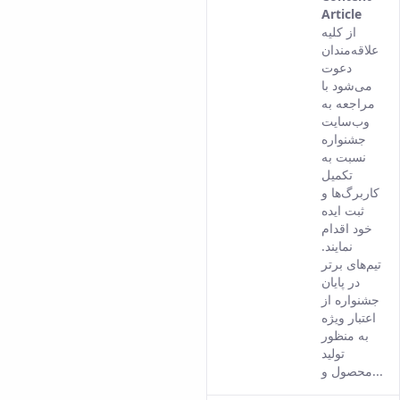
Article
This
از کلیه
result
علاقه‌مندان
come
دعوت
from
می‌شود با
the
مراجعه به
Persi
وب‌سایت
versi
جشنواره
of thi
نسبت به
conte
تکمیل
کاربرگ‌ها و
ثبت ایده
خود اقدام
نمایند.
تیم‌های برتر
در پایان
جشنواره از
اعتبار ویژه
به منظور
تولید
محصول و...