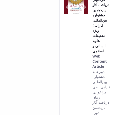
دریافت آثار
یازدهمین
جشنواره
بین‌المللی
فارابی؛
ویژه
تحقیقات
علوم
انسانی و
اسلامی
Web
Content
Article
This
دبیرخانه
result
جشنواره
come
بین‌المللی
from
فارابی، طی
the
فراخوانی
Persi
زمان
versi
دریافت آثار
of thi
یازدهمین
conte
دوره