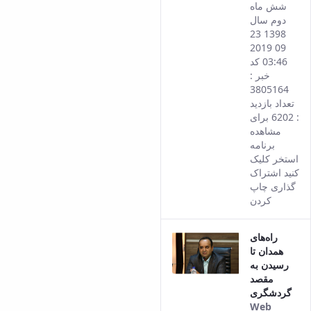
of thi
شش ماه
conte
دوم سال
1398 23
09 2019
03:46 کد
خبر :
3805164
تعداد بازدید
: 6202 برای
مشاهده
برنامه
استخر کلیک
کنید اشتراک
گذاری چاپ
کردن
راه‌های
همدان تا
رسیدن به
مقصد
گردشگری
Web