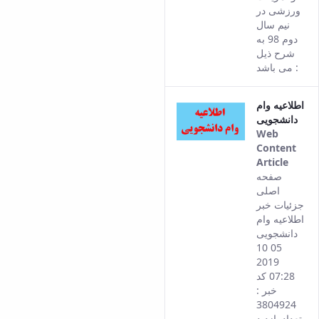
ورزشی در
نیم سال
دوم 98 به
شرح ذیل
می باشد :
اطلاعیه وام
دانشجویی
Web
Content
Article
This
صفحه
result
اصلی
come
جزئیات خبر
from
اطلاعیه وام
the
دانشجویی
Persi
05 10
versi
2019
of thi
07:28 کد
conte
خبر :
3804924
تعداد بازدید