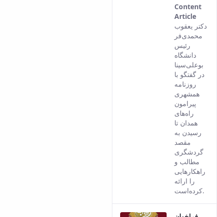
Content
Article
This
دکتر یعقوب
result
محمدی‌فر
come
رئیس
from
دانشگاه
the
بوعلی‌سینا
Persi
در گفتگو با
versi
روزنامه
of thi
همشهری
conte
پیرامون
راه‌های
همدان تا
رسیدن به
مقصد
گردشگری
مطالب و
راهکارهایی
را ارائه
کرده‌است.
فراخوان