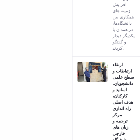
Persi
افزایش
versi
زمینه های
of thi
همکاری بین
conte
دانشگاه‌ها،
در همدان با
یکدیگر دیدار
و گفتگو
کردند.
ارتقاء
ارتباطات و
سطح علمی
دانشجویان،
اساتید و
کارکنان،
هدف اصلی
راه اندازی
مرکز
ترجمه و
زبان های
خارجی
دانشگاه