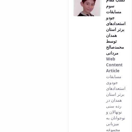
سوم
مسابقات
جودو
استعدادهای
برتر استان
همدان
توسط
محمدصالح
مردانی
Web
Content
Article
This
مسابقات
result
جودوی
come
استعدادهای
from
برتر استان
the
همدان در
Persi
رده سنی
versi
نونهالان و
of thi
نوجوانان به
conte
میزبانی
مجموعه