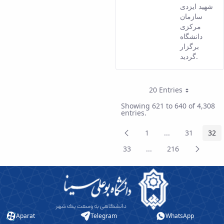
شهید ایزدی
سازمان
مرکزی
دانشگاه
برگزار
گردید.
20 Entries
Per Page
Showing 621 to 640 of 4,308
entries.
Previous
1
...
31
32
Page
Intermediate Pa
Page
Pag
Page
Next
33
...
216
Page
Intermediate Pages
Page
Page
Aparat
Telegram
WhatsApp