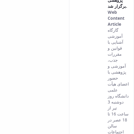
پژوهشی
برگزار شد.
Web
Content
Article
This
گارگاه
result
آموزشی
come
آشنایی با
from
قوانین و
the
مقررات
Persi
جذب،
versi
آموزشی و
of thi
پژوهشی با
conte
حضور
اعضای هیأت
علمی
دانشگاه روز
دوشنبه 3
تیر از
ساعت 16 تا
18 عصر در
سالن
اجتماعات