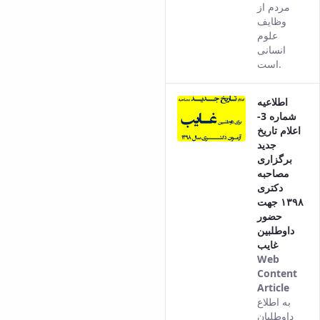
مردم از
وظایف
علوم
انسانی
است.
اطلاعیه
شماره 3-
اعلام تاریخ
جدید
برگزاری
مصاحبه
دکتری
۱۳۹۸ جهت
حضور
داوطلبین
غایب
Web
Content
Article
This
به اطلاع
result
داوطلبان