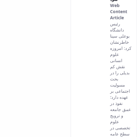
Web
Content
Article
This
رئیس
result
دانشگاه
come
بوعلی سینا
from
خاطرنشان
the
کرد: امروزه
Persi
علوم
versi
انسانی
of thi
نقش کم
conte
بدیلی را در
بحث
مسولیت
اجتماعی بر
عهده دارد؛
نفوذ در
عمق جامعه
و ترویج
علوم
تخصصی در
سطح عامه