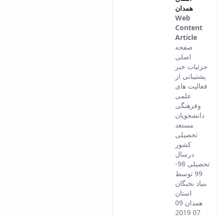
همدان
Web
Content
Article
This
صفحه
result
اصلی
come
جزئیات خبر
from
پشتیبانی از
the
فعالیت های
Persi
علمی
versi
وفرهنگی
of thi
دانشجویان
conte
مستعد
تحصیلی
کشور
درسال
تحصیلی 98-
99 توسط
بنیاد نخبگان
استان
همدان 09
07 2019