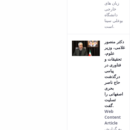
زبان های
خارجی
دانشگاه
بوعلی سینا
است.
دکتر منصور
غلامی، وزیر
علوم،
تحقیقات و
فناوری در
پیامی
درگذشت
حاج ناصر
بحری
اصفهانی را
تسلیت
گفت.
Web
Content
Article
This
به گزارش