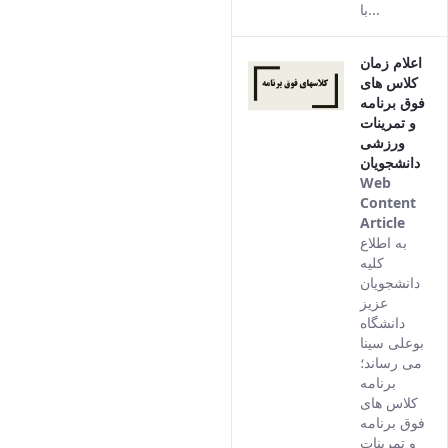
با...
اعلام زمان
کلاس های
فوق برنامه
و تمرینات
ورزشی
دانشجویان
Web
Content
Article
This
به اطلاع
result
کلیه
come
دانشجویان
from
عزیز
the
دانشگاه
Persi
بوعلی سینا
versi
می رساند؛
of thi
برنامه
conte
کلاس های
فوق برنامه
و تمرینات