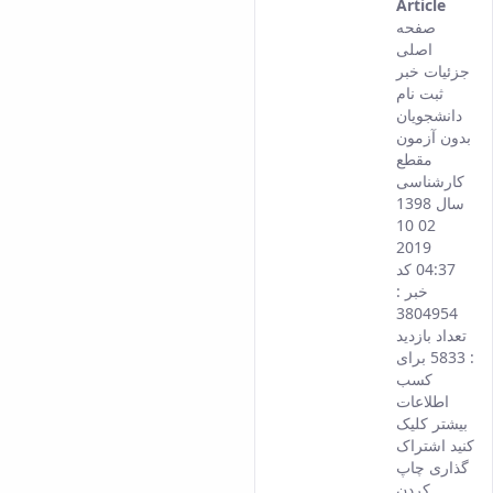
Article
This
صفحه
result
اصلی
come
جزئیات خبر
from
ثبت نام
the
دانشجویان
Persi
بدون آزمون
versi
مقطع
of thi
کارشناسی
conte
سال 1398
02 10
2019
04:37 کد
خبر :
3804954
تعداد بازدید
: 5833 برای
کسب
اطلاعات
بیشتر کلیک
کنید اشتراک
گذاری چاپ
کردن