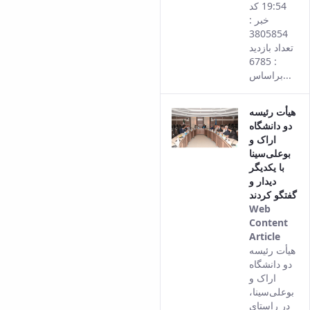
19:54 کد
خبر :
3805854
تعداد بازدید
: 6785
براساس...
هیأت رئیسه
دو دانشگاه
اراک و
بوعلی‌سینا
با یکدیگر
دیدار و
گفتگو کردند
Web
Content
Article
This
هیأت رئیسه
result
دو دانشگاه
come
اراک و
from
بوعلی‌سینا،
the
در راستای