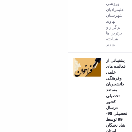
ورزشی
علیمرادیان
شهرستان
نهاوند
برگزار و
برترین ها
شناخته
شدند.
پشتیبانی از
فعالیت های
علمی
وفرهنگی
دانشجویان
مستعد
تحصیلی
کشور
درسال
تحصیلی 98-
99 توسط
بنیاد نخبگان
استان