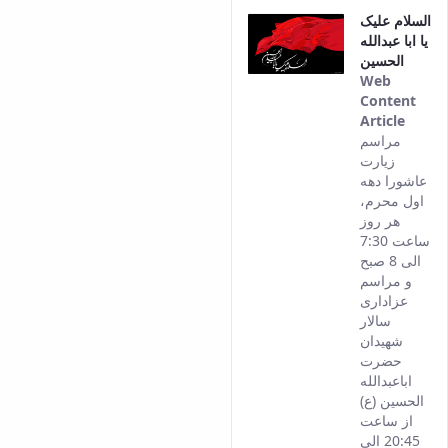
السلام علیک
یا ابا عبدالله
الحسین
Web
Content
Article
This
مراسم
result
زیارت
come
عاشورا دهه
from
اول محرم،
the
هر روز
Persi
ساعت 7:30
versi
الی 8 صبح
of thi
و مراسم
conte
عزاداری
سالار
شهیدان
حضرت
اباعبدالله
الحسین (ع)
از ساعت
20:45 الی