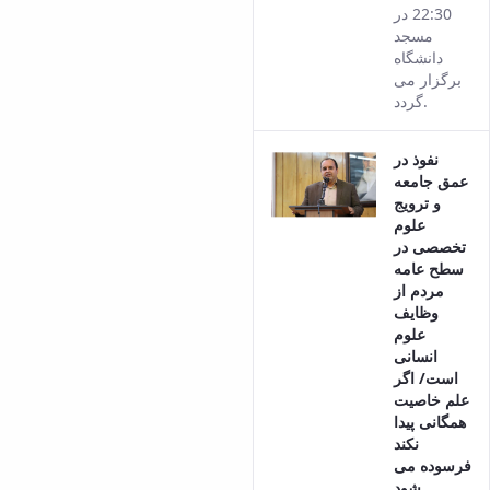
22:30 در
مسجد
دانشگاه
برگزار می
گردد.
نفوذ در
عمق جامعه
و ترویج
علوم
تخصصی در
سطح عامه
مردم از
وظایف
علوم
انسانی
است/ اگر
علم خاصیت
همگانی پیدا
نکند
فرسوده می
شود