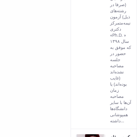
come
(صرفا در
from
رشته‌های
the
ذیل) آزمون
Persi
نیمه‌متمرکز
versi
دکتری
of thi
«Ph.D. »
conte
سال ۱۳۹۸
که موفق به
حضور در
جلسه
مصاحبه
نشده‌اند
(غایب
بوده‌اند) یا
زمان
مصاحبه
آن‌ها با سایر
دانشگاه‌ها
همپوشانی
داشته...
کسب مقام