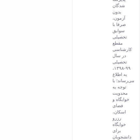
from
شدگان
the
بدون
Persi
آزمون،
versi
صرفا با
of thi
سوابق
conte
تحصیلی
مقطع
کارشناسی
در سال
تحصیلی
۹۹-۱۳۹۸،
به اطلاع
می‌رساند؛ با
توجه به
محدویت
خوابگاه و
فضای
اسکان،
رزرو
خوابگاه
برای
دانشجویان