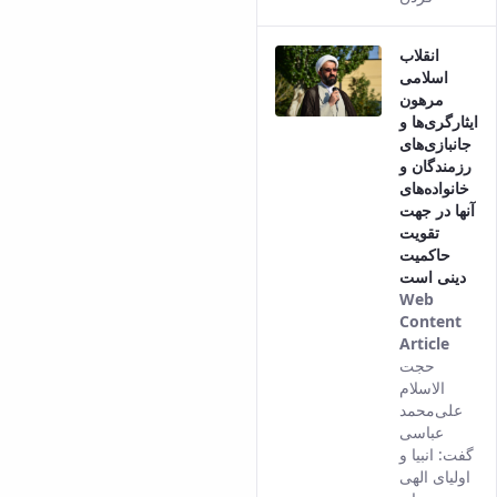
انقلاب
اسلامی
مرهون
ایثارگری‌ها و
جانبازی‌های
رزمندگان و
خانواده‌های
آنها در جهت
تقویت
حاکمیت
دینی است
Web
Content
Article
This
حجت
result
الاسلام
come
علی‌محمد
from
عباسی
the
گفت: انبیا و
Persi
اولیای الهی
versi