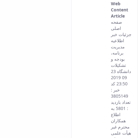
Web
Content
Article
This
صفحه
result
اصلی
come
جزئیات خبر
from
اطلاعیه
the
مدیریت
Persi
برنامه،
versi
بودجه و
of thi
تشکیلات
conte
دانشگاه 23
09 2019
23:50 کد
خبر :
3805149
تعداد بازدید
: 5801 به
اطلاع
همکاران
محترم غیر
هیأت علمی