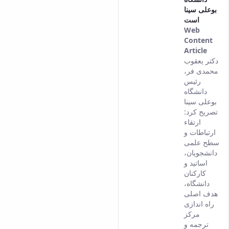
بوعلی سینا
است
Web
Content
Article
This
دکتر یعقوب
result
محمدی فر،
come
رئیس
from
دانشگاه
the
بوعلی سینا
Persi
تصریح کرد:
versi
ارتقاء
of thi
ارتباطات و
conte
سطح علمی
دانشجویان،
اساتید و
کارکنان
دانشگاه،
هدف اصلی
راه اندازی
مرکز
ترجمه و