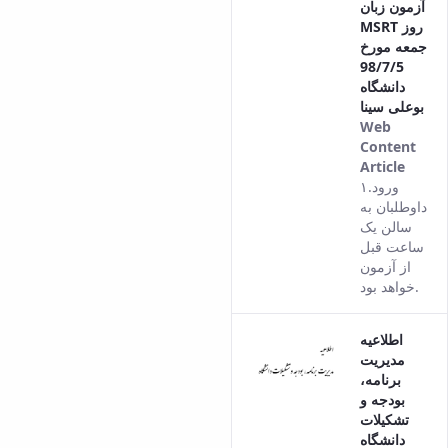
آزمون زبان
MSRT روز
جمعه مورخ
98/7/5
دانشگاه
بوعلی سینا
Web
Content
Article
This
۱.ورود
result
داوطلبان به
come
سالن یک
from
ساعت قبل
the
از آزمون
Persi
خواهد بود.
versi
of thi
اطلاعیه
conte
مدیریت
برنامه،
بودجه و
تشکیلات
دانشگاه