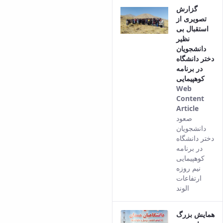
گزارش
تصویری از
استقبال بی
نظیر
دانشجویان
دختر دانشگاه
در برنامه
کوهپیمایی
Web
Content
Article
This
صعود
result
دانشجویان
comes
دختر دانشگاه
from
در برنامه
the
کوهپیمایی
Persia
نیم روزه
versio
ارتفاعات
of this
الوند
conten
همایش بزرگ