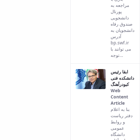
مراجعه به
پورتال
دانشجویی
صندوق رفاه
دانشجویان به
آدرس
bp.swf.ir
می توانند با
توجه...
ابقا رئیس
دانشکده فنی
کبودرآهنگ
Web
Content
Article
This
بنا به اعلام
result
دفتر ریاست
comes
و روابط
from
عمومی
the
دانشگاه
Persia