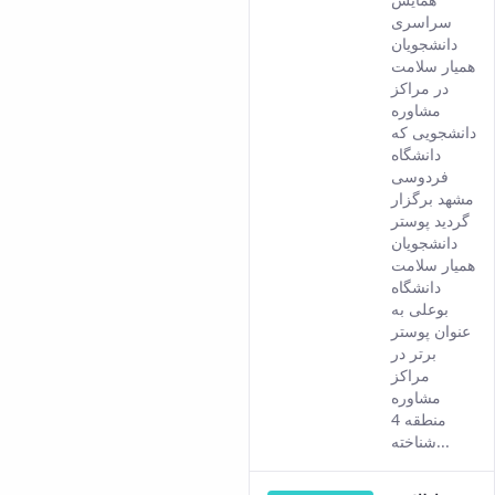
comes
سراسری
from
دانشجویان
the
همیار سلامت
Persia
در مراکز
versio
مشاوره
of this
دانشجویی که
conten
دانشگاه
فردوسی
مشهد برگزار
گردید پوستر
دانشجویان
همیار سلامت
دانشگاه
بوعلی به
عنوان پوستر
برتر در
مراکز
مشاوره
منطقه 4
شناخته...