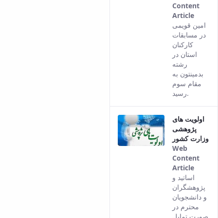
Content
Article
This
امین قویمی
result
در مسابقات
comes
کارکنان
from
استان در
the
رشته
Persia
بدمینتون به
versio
مقام سوم
of this
رسید.
conten
اولویت های
پژوهشی
وزارت کشور
Web
Content
Article
This
اساتید و
result
پژوهشگران
comes
و دانشجویان
from
محترم در
the
صورت تمایل