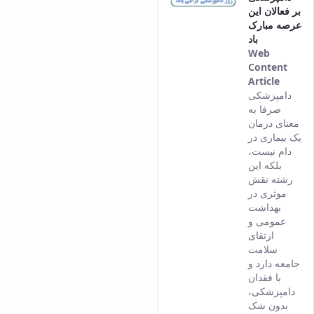
بر فعالان این
conten
عرصه مبارک
باد
Web
Content
Article
This
دامپزشکی
result
صرفا به
comes
معنای درمان
from
یک بیماری در
the
دام نیست،
Persia
بلکه این
versio
رشته نقش
of this
موثری در
conten
بهداشت
عمومی و
ارتقای
سلامت
جامعه دارد و
با فقدان
دامپزشکی،
بدون شک