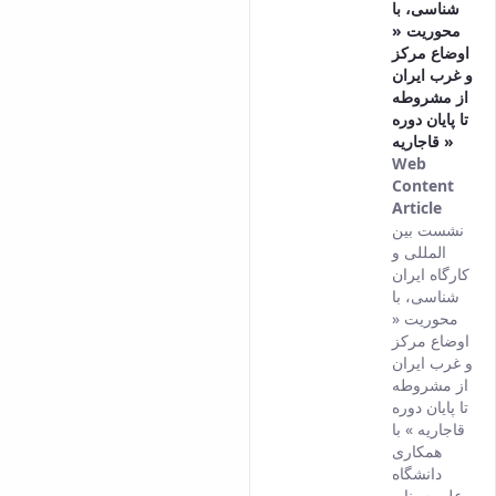
شناسی، با
محوریت «
اوضاع مرکز
و غرب ایران
از مشروطه
تا پایان دوره
قاجاریه »
Web
Content
Article
This
نشست بین
result
المللی و
comes
کارگاه ایران
from
شناسی، با
the
محوریت «
Persia
اوضاع مرکز
versio
و غرب ایران
of this
از مشروطه
conten
تا پایان دوره
قاجاریه » با
همکاری
دانشگاه
بوعلی سینا و