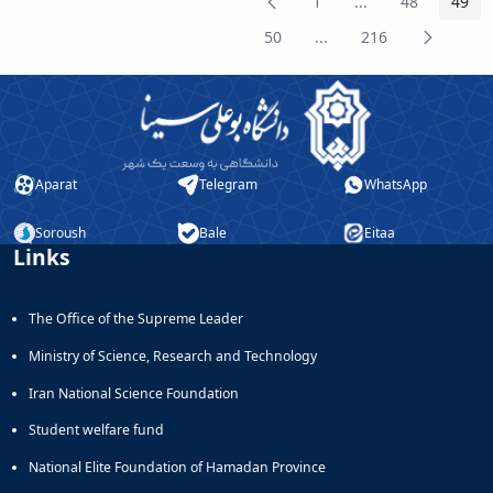
Previous
1
...
48
49
Page
Intermediate Pag
Page
Pag
Page
Next
50
...
216
Page
Intermediate Pages
Page
Page
Aparat
Telegram
WhatsApp
Soroush
Bale
Eitaa
Links
The Office of the Supreme Leader
Ministry of Science, Research and Technology
Iran National Science Foundation
Student welfare fund
National Elite Foundation of Hamadan Province