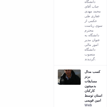
the
دانشگاه
Persia
جناب آقای
versio
محمد مهدی
of this
غفاری طی
conten
حکمی از
سوی ریاست
محترم
دانشگاه به
عنوان مدیر
امور مالی
دانشگاه
منصوب
گردیدند.
کسب مدال
برنز
مسابقات
بدمینتون
کارکنان
استان توسط
امین قویمی
Web