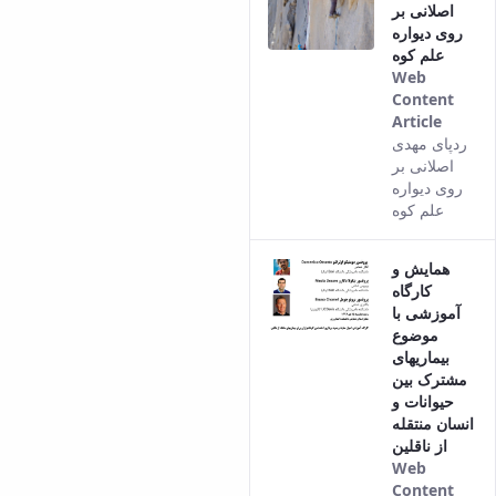
اصلانی بر
روی دیواره
علم کوه
Web
Content
Article
This
ردپای مهدی
result
اصلانی بر
comes
روی دیواره
from
علم کوه
the
Persia
همایش و
versio
کارگاه
of this
آموزشی با
conten
موضوع
بیماریهای
مشترک بین
حیوانات و
انسان منتقله
از ناقلین
Web
Content