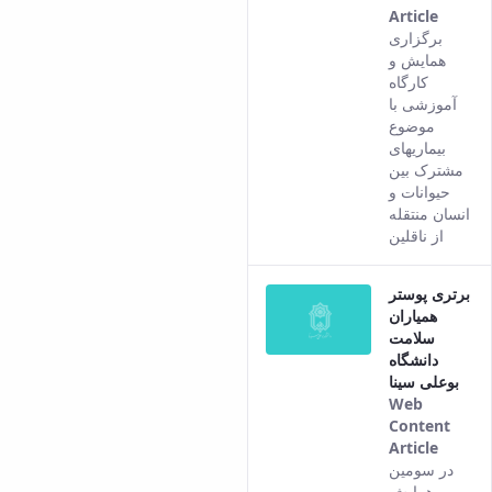
Article
This
برگزاری
result
همایش و
comes
کارگاه
from
آموزشی با
the
موضوع
Persia
بیماریهای
versio
مشترک بین
of this
حیوانات و
conten
انسان منتقله
از ناقلین
برتری پوستر
همیاران
سلامت
دانشگاه
بوعلی سینا
Web
Content
Article
This
در سومین
result
همایش