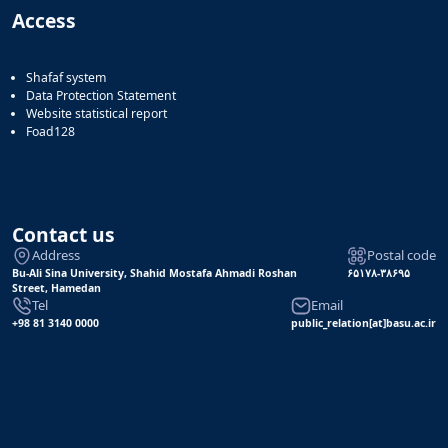
Access
Shafaf system
Data Protection Statement
Website statistical report
Foad128
Contact us
Address
Postal code
Bu-Ali Sina University, Shahid Mostafa Ahmadi Roshan
۶۵۱۷۸-۳۸۶۹۵
Street, Hamedan
Tel
Email
+98 81 3140 0000
public_relation[at]basu.ac.ir