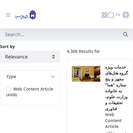
Fa
جستجو - دانشگاه بوعلی سینا همدان
Sort by
4,308 Results for
خدمات ویژه
گروه هتل‌های
Type
مجهز و پنج
ستاره "هما"
Web Content Article
به خانواده
(4308)
وزارت علوم،
تحقیقات و
فناوری
Web
Content
Article
This
در پی توافق