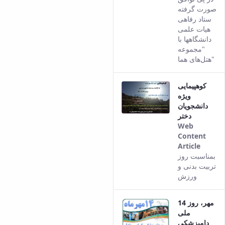
result
صورت گرفته
comes
ستاد رفاهی
from
هیات علمی
the
دانشگاهها با
Persia
"مجموعه
versio
هتل‌های هما"
of this
conten
کوهپیمایی
ویژه
دانشجویان
دختر
Web
Content
Article
This
بمناسبت روز
result
تربیت بدنی و
comes
ورزش
from
the
14 مهر، روز
Persia
ملی
versio
دامپزشکی
of this