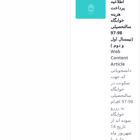
اطلاعیه
پرداخت
هزینه
خوابگاه
سالتحصیلی
98-97
(نیمسال اول
و دوم )
Web
Content
Article
This
دانشجویانی
result
که جهت
comes
سکونت در
from
خوابگاه
the
سالتحصیلی
Persia
98-97 اقدام
versio
به رزرو
of this
خوابگاه
conten
نموده اند از
تاریخ 14
شهریور ماه
جاری با