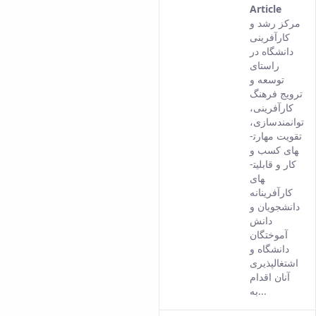
Article
This
مرکز رشد و
result
کارآفرینی
comes
دانشگاه در
from
راستای
the
توسعه و
Persia
ترویج فرهنگ
versio
کارآفرینی،
of this
توانمندسازی،
conten
تقویت مهارت­
های کسب و
کار و قابلیت­
های
کارآفرینانه
دانشجویان و
دانش
آموختگان
دانشگاه و
اشتغال­پذیری
آنان اقدام
به...