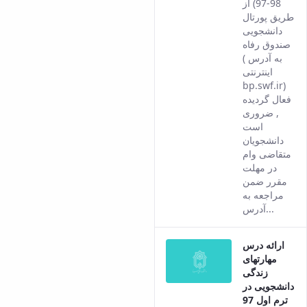
98-97) از
versio
طریق پورتال
of this
دانشجویی
conten
صندوق رفاه
( به آدرس
اینترنتی
bp.swf.ir)
فعال گردیده
, ضروری
است
دانشجویان
متقاضی وام
در مهلت
مقرر ضمن
مراجعه به
آدرس...
ارائه درس
مهارتهای
زندگی
دانشجویی در
ترم اول 97