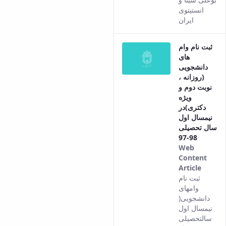
انستیتوی
ایران
ثبت نام وام
های
دانشجویی
(روزانه ،
نوبت دوم و
ویژه
دکتری)در
نیمسال اول
سال تحصیلی
98-97
Web
Content
Article
This
ثبت نام
result
وامهای
comes
دانشجویی(
from
نیمسال اول
the
سالتحصیلی
Persia