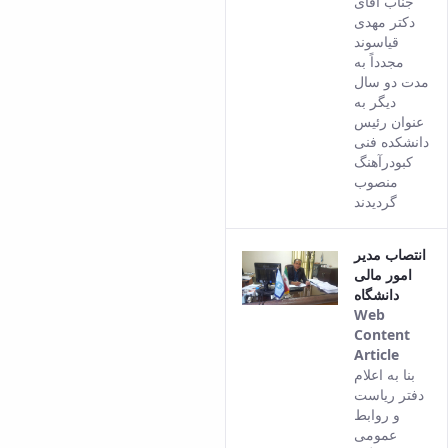
جناب آقای
versio
دکتر مهدی
of this
قیاسوند
conten
مجدداً به
مدت دو سال
دیگر به
عنوان رئیس
دانشکده فنی
کبودرآهنگ
منصوب
گردیدند
انتصاب مدیر
امور مالی
دانشگاه
Web
Content
Article
This
بنا به اعلام
result
دفتر ریاست
comes
و روابط
from
عمومی