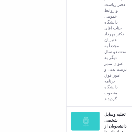
result
دفتر ریاست
comes
و روابط
from
عمومی
the
دانشگاه
Persia
جناب آقای
versio
دکتر مهرداد
of this
عنبریان
conten
مجدداً به
مدت دو سال
دیگر به
عنوان مدیر
تربیت بدنی و
امور فوق
برنامه
دانشگاه
منصوب
گردیدند
تخلیه وسایل
شخصی
دانشجویان از
نمازخانه ها