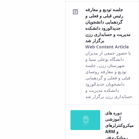
of t
جلسه تودیع و معارفه
cont
رئیس قبلی و فعلی و
گردهمایی دانشجویان
جدیدالورود دانشکده
مدیریت و حسابداری رزن
برگزار شد
Web Content Article
This
با حضور جمعی از مدیران
resu
دانشگاه بوعلی سینا و
com
شهرستان رزن، جلسه
fro
تودیع و معارفه روئسای
the
قبلی و فعلی و گردهمایی
Pers
دانشجویان جدیدالورود
vers
دانشکده مدیریت و
of t
حسابداری رزن برگزار شد.
cont
دوره های
آموزشی
میکروکنترلرهای
ARM و
روباتیک-دفتر