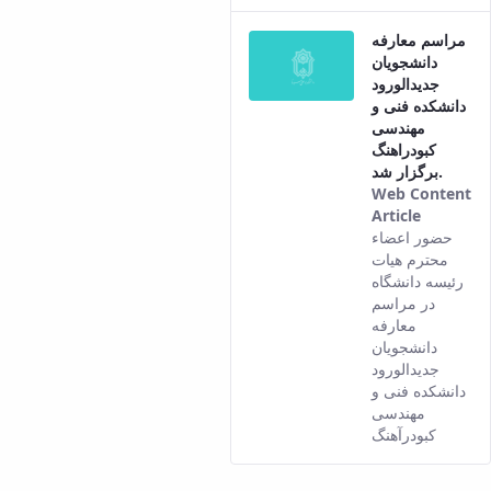
Pers
مراسم معارفه
vers
دانشجویان
of t
جدیدالورود
cont
دانشکده فنی و
مهندسی
کبودراهنگ
برگزار شد.
Web Content
Article
This
حضور اعضاء
result
محترم هیات
comes
رئیسه دانشگاه
from
در مراسم
the
معارفه
Persian
دانشجویان
version
جدیدالورود
of this
دانشکده فنی و
content.
مهندسی
کبودرآهنگ