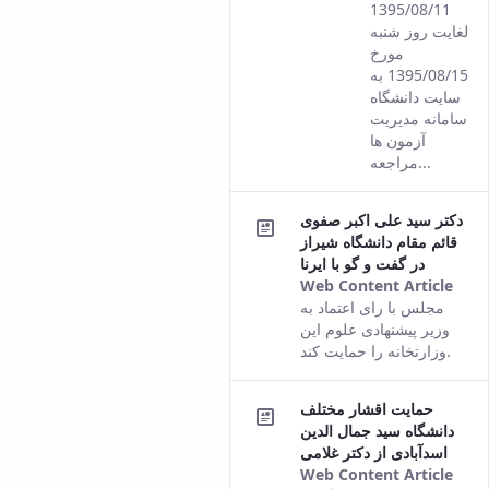
1395/08/11
لغایت روز شنبه
مورخ
1395/08/15 به
سایت دانشگاه
سامانه مدیریت
آزمون ها
مراجعه...
دکتر سید علی اکبر صفوی
قائم مقام دانشگاه شیراز
در گفت و گو با ایرنا
Web Content Article
This
مجلس با رای اعتماد به
resu
وزیر پیشنهادی علوم این
com
وزارتخانه را حمایت کند.
fro
the
حمایت اقشار مختلف
Pers
دانشگاه سید جمال الدین
vers
اسدآبادی از دکتر غلامی
of t
Web Content Article
cont