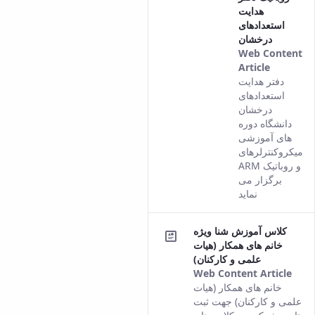
هدایت
استعدادهای
درخشان
Web Content
Article
This
دفتر هدایت
result
استعدادهای
comes
درخشان
from
دانشگاه دوره
the
های آموزشی
Persian
میکروکنترلرهای
version
ARM و روباتیک
of this
برگزار می
content.
نماید
کلاس آموزش شنا ویژه
خانم های همکار (هیات
علمی و کارکنان)
Web Content Article
This
خانم های همکار (هیات
resu
علمی و کارکنان) جهت ثبت
com