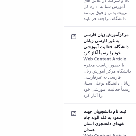
نام و شرکت در کلاس های
fro
آموزش شنا به اداره کل
the
تربیت بدنی و فوق برنامه
Pers
دانشگاه مراجعه فرمایند
vers
of t
مرکزآموزش زبان فارسی
cont
به غیر فارسی زبانان
دانشگاه، فعالیت آموزشی
خود را رسماً آغاز کرد
Web Content Article
This
با حضور ریاست محترم
resu
دانشگاه مرکز آموزش زبان
com
فارسی به غیرفارسی
fro
زبانان دانشگاه بوعلی سینا،
the
رسماً فعالیت آموزشی خود
Pers
را آغاز کرد.
vers
of t
ثبت نام دانشجویان جهت
cont
صعود به قله الوند جام
شهدای دانشجوی استان
همدان
Web Content Article