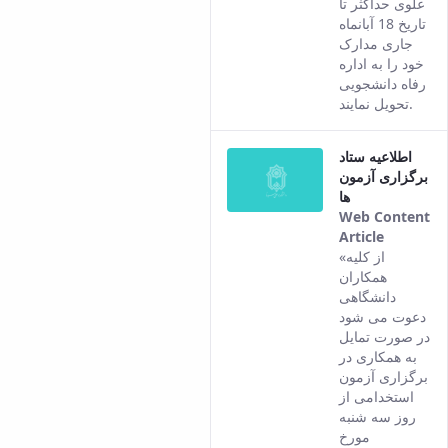
علوی حداکثر تا
content.
تاریخ 18 آبانماه
جاری مدارک
خود را به اداره
رفاه دانشجویی
تحویل نمایند.
اطلاعیه ستاد
برگزاری آزمون
ها
Web Content
Article
This
«از کلیه
result
همکاران
comes
دانشگاهی
from
دعوت می شود
the
در صورت تمایل
Persian
به همکاری در
version
برگزاری آزمون
of this
استخدامی از
content.
روز سه شنبه
مورخ