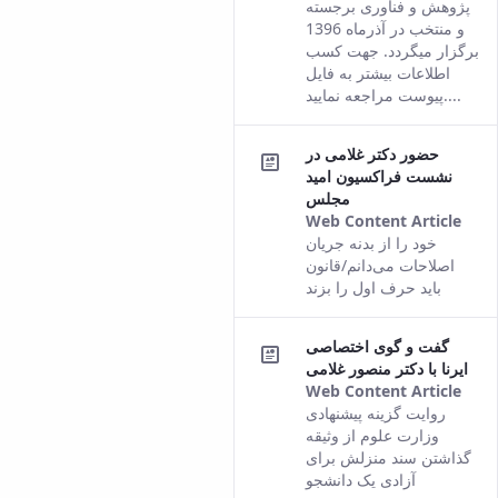
the
پژوهش و فناوری برجسته
Pers
و منتخب در آذرماه 1396
vers
برگزار میگردد. جهت کسب
of t
اطلاعات بیشتر به فایل
cont
پیوست مراجعه نمایید....
حضور دکتر غلامی در
نشست فراکسیون امید
مجلس
Web Content Article
This
خود را از بدنه جریان
resu
اصلاحات می‌دانم/قانون
com
باید حرف اول را بزند
fro
the
گفت و گوی اختصاصی
Pers
ایرنا با دکتر منصور غلامی
vers
Web Content Article
of t
This
روایت گزینه پیشنهادی
cont
resu
وزارت علوم از وثیقه
com
گذاشتن سند منزلش برای
fro
آزادی یک دانشجو
the