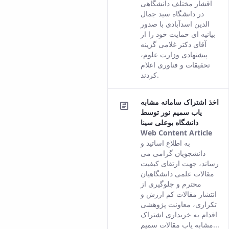
This
اقشار مختلف دانشگاهی
resu
در دانشگاه سید جمال
com
الدین اسدآبادی با صدور
fro
بیانیه ای حمایت خود را از
the
آقای دکتر غلامی گزینه
Pers
پیشنهادی وزارت علوم،
vers
تحقیقات و فناوری اعلام
of t
کردند.
cont
اخذ اشتراک سامانه مشابه
یاب سمیم نور توسط
دانشگاه بوعلی سینا
Web Content Article
This
به اطلاع اساتید و
resu
دانشجویان گرامی می
com
رساند، جهت ارتقای کیفیت
fro
مقالات علمی دانشگاهیان
the
محترم و جلوگیری از
Pers
انتشار مقالات کم ارزش و
vers
تکراری، معاونت پژوهشی
of t
اقدام به خریداری اشتراک
cont
مشابه یاب مقالات سمیم...