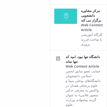
مرکز مشاوره
دانشجویی
برگزار می کند
Web Content
Article
This
کارگاه آموزشی
result
با مباحث فرزند
comes
پروری
from
the
دانشگاه تنها نبود، امید که
Persian
تنها نماند.
version
Web Content Article
of this
This
حمایت عضو سابق انجمن
content.
resu
اسلامی دانشجویان
com
دانشگاه‌های بوعلی سینا و
fro
علوم پزشکی همدان در
the
واکنش به معرفی «دکتر
Pers
منصور غلامی» به عنوان
vers
گزینه پیشنهادی وزارت
of t
علوم.