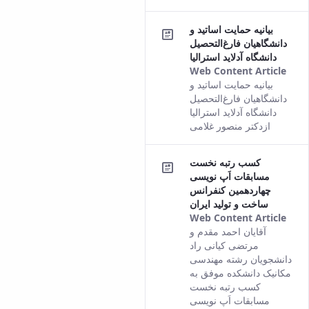
cont
بیانیه حمایت اساتید و
دانشگاهیان فارغ‌التحصیل
دانشگاه آدلاید استرالیا
Web Content Article
This
بیانیه حمایت اساتید و
resu
دانشگاهیان فارغ‌التحصیل
com
دانشگاه آدلاید استرالیا
fro
ازدکتر منصور غلامی
the
Pers
کسب رتبه نخست
vers
مسابقات اَپ نویسی
of t
چهاردهمین کنفرانس
cont
ساخت و تولید ایران
Web Content Article
This
آقایان احمد مقدم و
resu
مرتضی کیانی راد
com
دانشجویان رشته مهندسی
fro
مکانیک دانشکده موفق به
the
کسب رتبه نخست
Pers
مسابقات اَپ نویسی