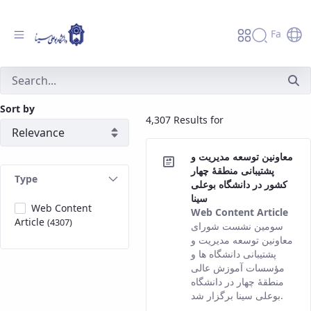
Fa
جستجو - دانشگاه بوعلی سینا همدان
Sort by
4,307 Results for
معاونین توسعه مدیریت و
پشتیبانی منطقۀ چهار
Type
کشور در دانشگاه بوعلی
سینا
Web Content
Web Content Article
Article
(4307)
This
سومین نشست شورای
resu
معاونین توسعه مدیریت و
com
پشتیبانی دانشگاه ها و
fro
مؤسسات آموزش عالی
the
منطقۀ چهار در دانشگاه
Pers
بوعلی سینا برگزار شد.
vers