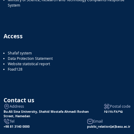
System
Access
Shafaf system
Data Protection Statement
Website statistical report
Foad128
Contact us
Address
Postal code
Bu-Ali Sina University, Shahid Mostafa Ahmadi Roshan
۶۵۱۷۸-۳۸۶۹۵
Street, Hamedan
Tel
Email
+98 81 3140 0000
public_relation[at]basu.ac.ir