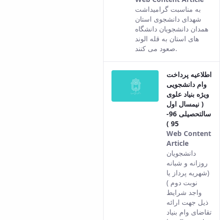
This
به مناسبت گرامیداشت
resu
شهدای دانشجوی استان
com
همدان دانشجویان دانشگاه
fro
های استان به قله الوند
the
صعود می کنند.
Pers
vers
اطلاعیه پرداخت
of t
وام دانشجویی
cont
ویژه بنیاد علوی
( نیمسال اول
سالتحصیلی 96-
95 )
Web Content
Article
This
دانشجویان
result
روزانه و شبانه
comes
(شهریه پرداز یا
from
نوبت دوم )
the
واجد شرایط
Persian
ذیل جهت ارائه
version
تقاضای وام بنیاد
of this