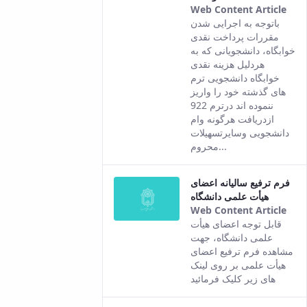
Web Content Article
Thi
باتوجه به اجرایی شدن
resu
مقررات پرداخت نقدی
com
خوابگاه، دانشجویانی که به
fro
هردلیل هزینه نقدی
the
خوابگاه دانشجویی ترم
Per
های گذشته خود را واریز
ver
ننموده اند درترم 922
of t
ازدریافت هرگونه وام
con
دانشجویی وسایرتسهیلات
محروم...
فرم ترفیع سالیانه اعضای
هیأت علمی دانشگاه
Web Content Article
Thi
قابل توجه اعضای هیأت
resu
علمی دانشگاه، جهت
com
مشاهده فرم ترفیع اعضای
fro
هیأت علمی بر روی لینک
the
های زیر کلیک فرمائید
Per
ver