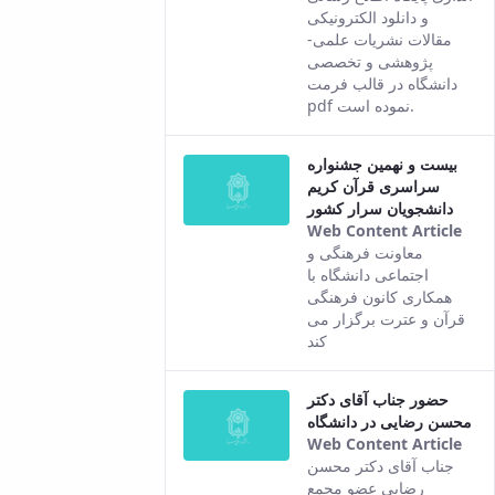
com
و دانلود الکترونیکی
fro
مقالات نشریات علمی-
the
پژوهشی و تخصصی
Per
دانشگاه در قالب فرمت
ver
pdf نموده است.
of t
con
بیست و نهمین جشنواره
سراسری قرآن کریم
دانشجویان سرار کشور
Web Content Article
Thi
معاونت فرهنگی و
resu
اجتماعی دانشگاه با
com
همکاری کانون فرهنگی
fro
قرآن و عترت برگزار می
the
کند
Per
ver
حضور جناب آقای دکتر
of t
محسن رضایی در دانشگاه
con
Web Content Article
Thi
جناب آقای دکتر محسن
resu
رضایی عضو مجمع