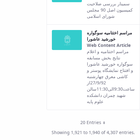
Thi
سمینار بررسی صلاحیت
resu
کمیسیون اصل 90 مجلس
com
شورای اسلامی
fro
the
مراسم اختتامیه سوگواره
Per
خورشید عاشورا
ver
Web Content Article
of t
Thi
مراسم اختتامیه و اعلام
con
resu
نتایج بخش مسابقه
com
سوگواره خورشید عاشورا
fro
و افتتاح نمایشگاه پوستر و
the
کاشی معرق چهارشنبه
Per
27/9/92از
ver
ساعت9:30الی11:30سالن
of t
شهید چمران دانشکده
con
علوم پایه
20 Entries
Per Page
Showing 1,921 to 1,940 of 4,307 entries.