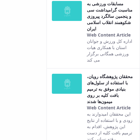
مسابقات ورزشی به
of t
مناسبت گرامیداشت سی
con
و پنجمین سالگرد پیروزی
شکوهمند انقلاب اسلامی
ایران
Web Content Article
Thi
اداره کل ورزش و جوانان
resu
استان با همکاری هیات
com
ورزشی همگانی برگزار
fro
می کند
the
Per
محققان پژوهشگاه رویان،
ver
با استفاده از سلول‌های
of t
بنیادی موفق به ترمیم
con
بافت کلیه بر روی
میمون‌ها شدند
Web Content Article
Thi
این محققان امیدوارند به
resu
زودی و با استفاده از نتایج
com
این پژوهش، اقدام به
fro
ترمیم بافت کلیه از دست
the
رفته نسانی کنند