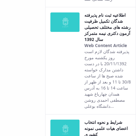
Per
ver
اطلاعیه ثبت نام پذیرفته
of t
شدگان تکمیل ظرفیت
con
رشته های مختلف تحصیلی
آزمون دکتری نیمه متمرکز
سال 1392
Web Content Article
Thi
پذیرفته شدگان لازم است
resu
روز یکشنبه مورخ
com
20/11/1392 با در دست
fro
داشتن مدارک خواسته
the
شده صبح ها از ساعت
Per
30/8 تا 11 و بعد از ظهر از
ver
ساعت 14 تا 16 به آدرس
of t
همدان چهارباغ شهید
con
مصطفی احمدی روشن
دانشگاه بوعلی...
شرایط و نحوه انتخاب
اعضای هیات علمی نمونه
کشوری