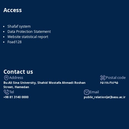
Access
Shafaf system
Data Protection Statement
Website statistical report
Foad128
Contact us
Address
Postal code
Bu-Ali Sina University, Shahid Mostafa Ahmadi Roshan
۶۵۱۷۸-۳۸۶۹۵
Street, Hamedan
Tel
Email
+98 81 3140 0000
public_relation[at]basu.ac.ir