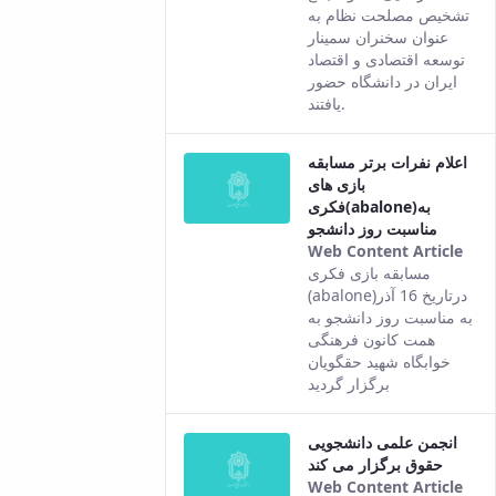
com
تشخیص مصلحت نظام به
fro
عنوان سخنران سمینار
the
توسعه اقتصادی و اقتصاد
Per
ایران در دانشگاه حضور
ver
یافتند.
of t
con
اعلام نفرات برتر مسابقه
بازی های
فکری(abalone)به
مناسبت روز دانشجو
Web Content Article
Thi
مسابقه بازی فکری
resu
(abalone)درتاریخ 16 آذر
com
به مناسبت روز دانشجو به
fro
همت کانون فرهنگی
the
خوابگاه شهید حقگویان
Per
برگزار گردید
ver
of t
انجمن علمی دانشجویی
con
حقوق برگزار می کند
Web Content Article