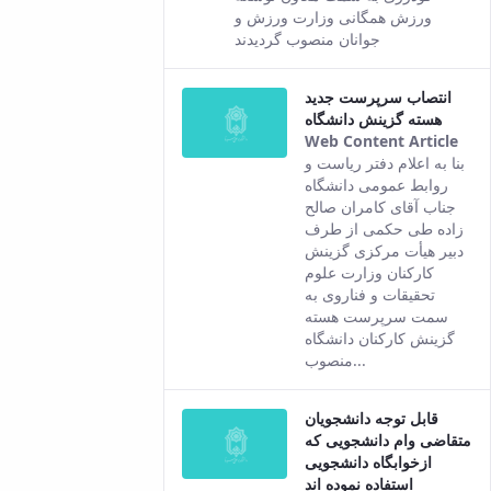
this
ورزش همگانی وزارت ورزش و
content.
جوانان منصوب گردیدند
انتصاب سرپرست جدید
هسته گزینش دانشگاه
Web Content Article
Thi
بنا به اعلام دفتر ریاست و
resu
روابط عمومی دانشگاه
com
جناب آقای کامران صالح
fro
زاده طی حکمی از طرف
the
دبیر هیأت مرکزی گزینش
Per
کارکنان وزارت علوم
ver
تحقیقات و فناروی به
of t
سمت سرپرست هسته
con
گزینش کارکنان دانشگاه
منصوب...
قابل توجه دانشجویان
متقاضی وام دانشجویی که
ازخوابگاه دانشجویی
استفاده نموده اند