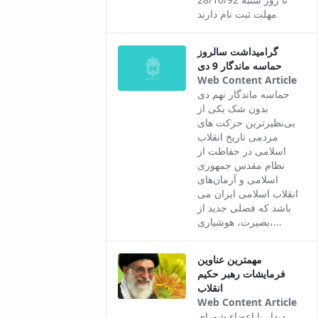
of t
مهلت ثبت نام دارند
con
گرامیداشت سالروز
حماسه ماندگار 9 دی
Web Content Article
Thi
حماسه ماندگار نهم دی
resu
بدون شک یکی از
com
بی‌نظیرترین حرکت های
fro
مردمی تاریخ انقلاب
the
اسلامی در حفاظت از
Per
نظام مقدس جمهوری
ver
اسلامی و آرمان‌های
of t
انقلاب اسلامی ایران می
con
باشد که فصلی جدید از
بصیرت، هوشیاری،...
مهمترین عناوین
فرمایشات رهبر حکیم
انقلاب
Web Content Article
Thi
دیدار با اعضاء شورای