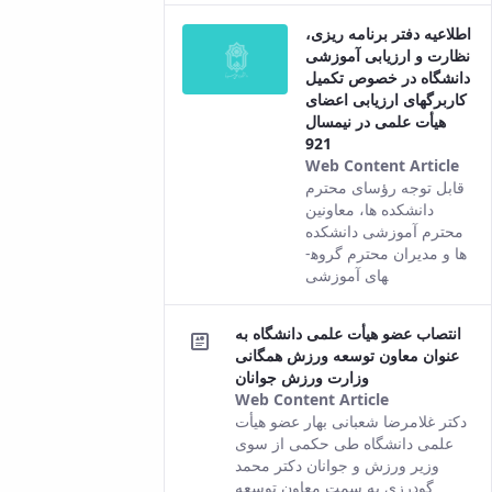
con
اطلاعیه دفتر برنامه ریزی،
‌نظارت و ارزیابی آموزشی
دانشگاه در خصوص تکمیل
کاربرگهای ارزیابی اعضای
هیأت علمی در نیمسال
921
Web Content Article
Thi
قابل توجه رؤسای محترم
resu
دانشکده ها، معاونین
com
محترم آموزشی دانشکده
fro
ها و مدیران محترم گروه­
the
های آموزشی
Per
ver
انتصاب عضو هیأت علمی دانشگاه به
of t
عنوان معاون توسعه ورزش همگانی
con
وزارت ورزش جوانان
Web Content Article
This result
دکتر غلامرضا شعبانی بهار عضو هیأت
comes from
علمی دانشگاه طی حکمی از سوی
the Persian
وزیر ورزش و جوانان دکتر محمد
version of
گودرزی به سمت معاون توسعه