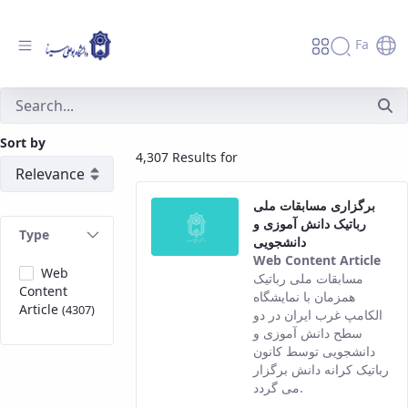
Fa
جستجو - دانشگاه بوعلی سینا همدان
Sort by
4,307 Results for
برگزاری مسابقات ملی
رباتیک دانش آموزی و
Type
دانشجویی
Web Content Article
Web
Thi
مسابقات ملی رباتیک
Content
resu
همزمان با نمایشگاه
Article
(4307)
com
الکامپ غرب ایران در دو
fro
سطح دانش آموزی و
the
دانشجویی توسط کانون
Per
رباتیک کرانه دانش برگزار
ver
می گردد.
of t