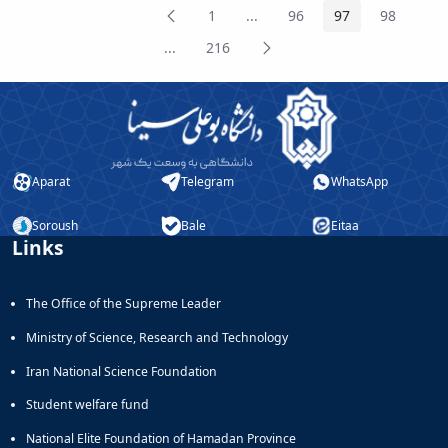
Previous
1
...
96
97
98
Page
Intermediate Pages
Page
Page
Page
Page
Next
...
216
Intermediate Pages
Page
Page
Aparat
Telegram
WhatsApp
Soroush
Bale
Eitaa
Links
The Office of the Supreme Leader
Ministry of Science, Research and Technology
Iran National Science Foundation
Student welfare fund
National Elite Foundation of Hamadan Province