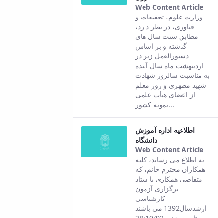
Web Content Article
Thi
وزارت علوم، تحقیقات و
resu
فناوری، در نظر دارد،
com
مطابق سنت سال های
fro
گذشته و بر اساس
the
دستورالعمل زیر در
Per
اردیبهشت ماه سال آینده
ver
به مناسبت سالروز شهادت
of t
شهید مطهری و روز معلم
con
از اعضای هیأت علمی
نمونه کشور...
اطلاعیه اداره آموزش
دانشگاه
Web Content Article
Thi
به اطلاع می رساند، کلیه
resu
همکاران محترم خانم، که
com
متقاضی همکاری با ستاد
fro
برگزاری آزمون
the
کارشناسی
Per
ارشدسال1392 می باشند
ver
تا روز شنبه 28/10/92