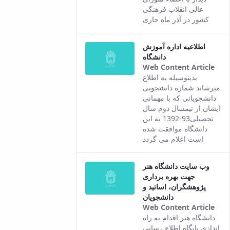
resu
عالی انقلاب فرهنگی
com
کشور در آذر ماه جاری
fro
the
اطلاعیه اداره آموزش
Per
دانشگاه
ver
Web Content Article
of t
Thi
بدینوسیله به اطلاع
con
resu
میرساند شماره دانشجویی
com
دانشجویانی که با مهمانی
fro
ایشان از نیمسال دوم سال
the
تحصیلی93-1392 به این
Per
دانشگاه موافقت شده
ver
است اعلام می گردد
of t
con
وب سایت دانشگاه هنر
جهت بهره برداری
پژوهشگران، اساتید و
دانشجویان
Web Content Article
Thi
دانشگاه هنر اقدام به راه
resu
اندازی پایگاه اطلاع رسانی