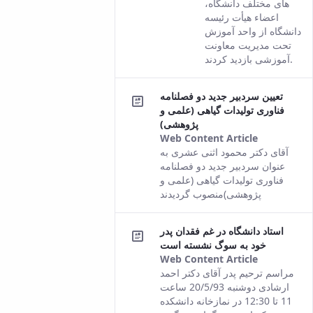
های مختلف دانشگاه،
content.
اعضاء هیأت رئیسه
دانشگاه از واحد آموزش
تحت مدیریت معاونت
آموزشی بازدید کردند.
تعیین سردبیر جدید دو فصلنامه
فناوری تولیدات گیاهی (علمی و
پژوهشی)
Web Content Article
This
آقای دکتر محمود اثنی عشری به
result
عنوان سردبیر جدید دو فصلنامه
comes
فناوری تولیدات گیاهی (علمی و
from the
پژوهشی)منصوب گردیدند
Persian
version of
استاد دانشگاه در غم فقدان پدر
this
خود به سوگ نشسته است
content.
Web Content Article
This
مراسم ترحیم پدر آقای دکتر احمد
result
ارشادی دوشنبه 20/5/93 ساعت
comes
11 تا 12:30 در نمازخانه دانشکده
from the