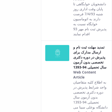
This result
دانشجویان خوابگاهی تا
comes from
پایان وقت اداری روز
the Persian
شنبه 7/4/93 فرصت
version of this
دارند به اتوماسیون
content.
خوابگاه نسبت به
پذیرش ثبت نام مهر 93
اقدام نمایند
تمدید مهلت ثبت نام و
ارسال مدارک برای
پذیرش در دوره دکتری
تخصصی بدون آزمون
سال تحصیلی 94-1393
Web Content
Article
This result
به اطلاع کلیه متقاضیان
comes from
واجد شرایط پذیرش در
the Persian
دوره دکتری تخصصی
version of this
بدون آزمون سال
content.
تحصیلی 94-1393
دانشگاه بوعلی سینا می