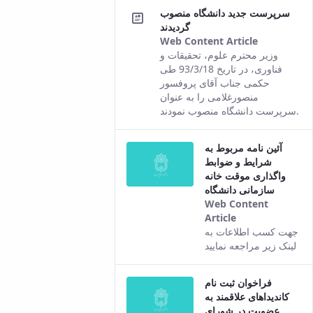
سرپرست جدید دانشگاه منصوب
گردیدند
Web Content Article
This
وزیر محترم علوم، تحقیقات و
result
فناوری، در تاریخ 93/3/18 طی
comes
حکمی جناب آقای پروفسور
from the
منصورغلامی را به عنوان
Persian
سرپرست دانشگاه منصوب نمودند.
version of
this
آئین نامه مربوط به
content.
شرایط و ضوابط
واگذاری موقت خانه
سازمانی دانشگاه
Web Content
Article
This result
جهت کسب اطلاعات به
comes from
لینک زیر مراجعه نمایید
the Persian
version of this
فراخوان ثبت نام
content.
کاندیداهای علاقمند به
عضویت در شورای