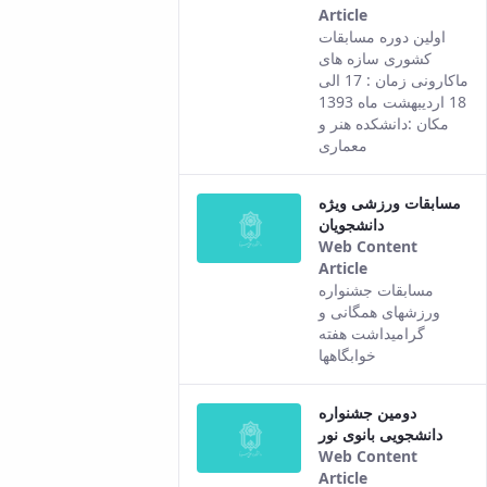
Article
This result
اولین دوره مسابقات
comes from
کشوری سازه های
the Persian
ماکارونی زمان : 17 الی
version of this
18 اردیبهشت ماه 1393
content.
مکان :دانشکده هنر و
معماری
مسابقات ورزشی ویژه
دانشجویان
Web Content
Article
This result
مسابقات جشنواره
comes from
ورزشهای همگانی و
the Persian
گرامیداشت هفته
version of this
خوابگاهها
content.
دومین جشنواره
دانشجویی بانوی نور
Web Content
Article