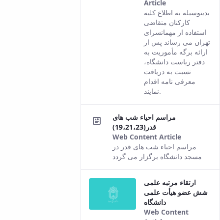
Article
This result
بدینوسیله به اطلاع کلیه
comes from
کارکنان متقاضی
the Persian
استفاده از مهمانسرای
version of this
تهران می رساند پس از
content.
ارائه برگه مأموریت به
دفتر ریاست دانشگاه،
نسبت به دریافت
معرفی نامه اقدام
نمایند.
مراسم احیاء شب های
قدر(19،21،23)
Web Content Article
This
مراسم احیاء شب های قدر در
result
مسجد دانشگاه برگزار می گردد
comes
from the
ارتقاء مرتبه علمی
Persian
شش عضو هیأت علمی
version of
دانشگاه
this
Web Content
content.