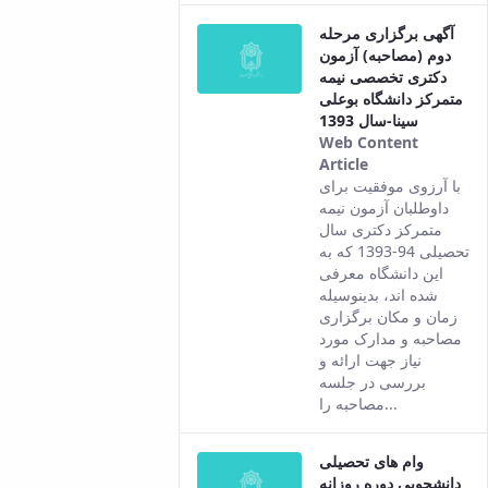
آگهی برگزاری مرحله
دوم (مصاحبه) آزمون
دکتری تخصصی نیمه
متمرکز دانشگاه بوعلی
سینا-سال 1393
Web Content
Article
This result
با آرزوی موفقیت برای
comes from
داوطلبان آزمون نیمه
the Persian
متمرکز دکتری سال
version of this
تحصیلی 94-1393 که به
content.
این دانشگاه معرفی
شده اند، بدینوسیله
زمان و مکان برگزاری
مصاحبه و مدارک مورد
نیاز جهت ارائه و
بررسی در جلسه
مصاحبه را...
وام های تحصیلی
دانشجویی دوره روزانه