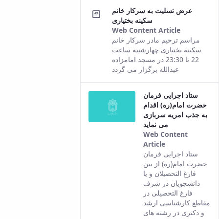
content.
عرض تسلیت به سرکار خانم
سکینه بختیاری
Web Content Article
This
مراسم ترحیم مادر سرکار خانم
result
سکینه بختیاری چهارشنبه ساعت
comes
22 تا 23:30 در مسجد امامزاده
from the
عبدالله برگزار می گردد
Persian
version of
ستاد اجرایی فرمان
this
حضرت امام(ره) اقدام
content.
به جذب امریه سربازی
می نماید
Web Content
Article
This result
ستاد اجرایی فرمان
comes from
حضرت امام(ره) از بین
the Persian
فارغ التحصیلان و یا
version of this
دانشجویان در شرف
content.
فارغ التحصیلی در
مقاطع کارشناسی ارشد
و دکتری در رشته های