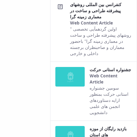
کنفرانس بین المللی روشهای
پیشرفته طراحی و ساخت در
معماری زمینه گرا
Web Content Article
This
اولین گردهمآیی تخصصی "
result
روشهای پیشرفته طراحی و ساخت
comes
در معماری زمینه گرا" باحضور
from the
معماران و صاحبنظران برجسته
Persian
داخلی و خارجی
version of
this
جشنواره استانی حرکت
content.
Web Content
Article
This result
سومین جشنواره
comes from
استانی حرکت بمنظور
the Persian
ارایه دستاوردهای
version of this
انجمن های علمی
content.
دانشجویی
بازدید رایگان از موزه
های استان