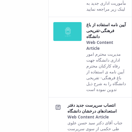
comes from
مأموریت اداری جدید به
the Persian
لینک زیر مراجعه نمایید
version of this
content.
آیین نامه استفاده از باغ
فرهنگی-تفریحی
دانشگاه
Web Content
Article
This result
مدیریت محترم امور
comes from
اداری دانشگاه جهت
the Persian
رفاه کارکنان محترم
version of this
آیین نامه ی استفاده از
content.
باغ فرهنگی- تفریحی
دانشگاه را به شرح ذیل
تدوین نموده است
انتصاب سرپرست جدید دفتر
استعدادهای درخشان دانشگاه
Web Content Article
This
جناب آقای دکتر سید حسن علوی
result
طی حکمی از سوی سرپرست