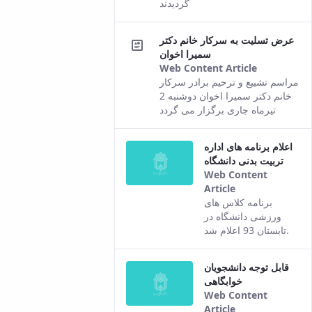
گردیدند
this
content.
عرض تسلیت به سرکار خانم دکتر
سمیرا اخوان
Web Content Article
This
مراسم تشییع و ترحیم برادر سرکار
result
خانم دکتر سمیرا اخوان دوشنبه 2
comes
تیرماه جاری برگزار می گردد
from the
Persian
اعلام برنامه های اداره
version of
تربیت بدنی دانشگاه
this
Web Content
content.
Article
This result
برنامه کلاس های
comes from
ورزشی دانشگاه در
the Persian
تابستان 93 اعلام شد.
version of this
content.
قابل توجه دانشجویان
خوابگاهی
Web Content
Article