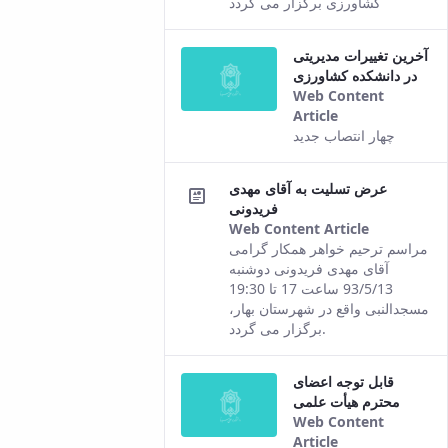
کشاورزی برگزار می گردد
Persian
version of
آخرین تغییرات مدیریتی
this
در دانشکده کشاورزی
content.
Web Content
Article
This result
چهار انتصاب جدید
comes from
the Persian
عرض تسلیت به آقای مهدی
version of this
فریدونی
content.
Web Content Article
This
مراسم ترحیم خواهر همکار گرامی
result
آقای مهدی فریدونی دوشنبه
comes
93/5/13 ساعت 17 تا 19:30
from the
مسجدالنبی واقع در شهرستان بهار،
Persian
برگزار می گردد.
version of
this
قابل توجه اعضای
content.
محترم هیأت علمی
Web Content
Article