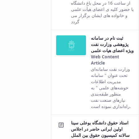
comes
از ساعت 16 در محل باغ دانشگاه
from the
با حضور کلیه ی اعضای هیأت علمی
Persian
و خانواده های ایشان برگزار می
version of
گردد
this
content.
ثبت نام در سامانه
پژوهشی وزارت نفت
ویژه اعضای هیات علمی
Web Content
Article
This result
وزارت نفت سامانه‌ای
comes from
تحت عنوان " سامانه
the Persian
مدیریت اطلاعات
version of this
خوشه‌های علمی " به‌
content.
منظور طبقه‌بندی
نیازهای صنعت نفت
راه‌اندازی نموده است.
استاد حقوق دانشگاه بوعلی سینا
اولین ایرانی حاضر در اجلاس
سالانه کمیسیون حقوق بین الملل