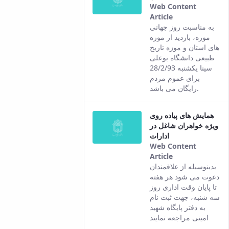
Web Content
Article
This result
به مناسبت روز جهانی
comes from
موزه، بازدید از موزه
the Persian
های استان و موزه تاریخ
version of this
طبیعی دانشگاه بوعلی
content.
سینا یکشنبه 28/2/93
برای عموم مردم
رایگان می باشد.
همایش های پیاده روی
ویژه خواهران شاغل در
ادارات
Web Content
Article
This result
بدینوسیله از علاقمندان
comes from
دعوت می شود هر هفته
the Persian
تا پایان وقت اداری روز
version of this
سه شنبه، جهت ثبت نام
content.
به دفتر پایگاه شهید
امینی مراجعه نمایند