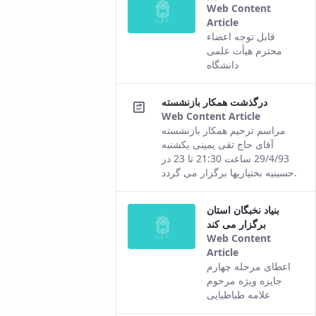
Web Content
Article
This result
قابل توجه اعضاء
comes from
محترم هیأت علمی
the Persian
دانشگاه
version of this
content.
درگذشت همکار بازنشسته
Web Content Article
This
مراسم ترحیم همکار بازنشسته
result
آقای حاج تقی یمینی یکشنبه
comes
29/4/93 ساعت 21:30 تا 23 در
from the
حسینیه بختیاریها برگزار می گردد.
Persian
version of
بنیاد نخبگان استان
this
برگزار می کند
content.
Web Content
Article
This result
اعطای مرحله چهارم
comes from
جایزه ویژه مرحوم
the Persian
علامه طباطبایی
version of this