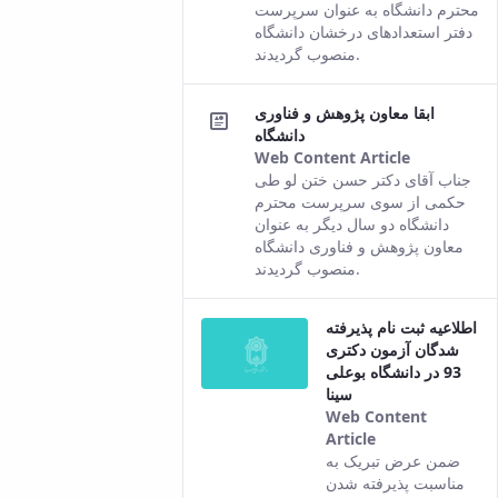
comes
محترم دانشگاه به عنوان سرپرست
from the
دفتر استعدادهای درخشان دانشگاه
Persian
منصوب گردیدند.
version of
this
ابقا معاون پژوهش و فناوری
content.
دانشگاه
Web Content Article
This
جناب آقای دکتر حسن ختن لو طی
result
حکمی از سوی سرپرست محترم
comes
دانشگاه دو سال دیگر به عنوان
from the
معاون پژوهش و فناوری دانشگاه
Persian
منصوب گردیدند.
version of
this
اطلاعیه ثبت نام پذیرفته
content.
شدگان آزمون دکتری
93 در دانشگاه بوعلی
سینا
Web Content
Article
This result
ضمن عرض تبریک به
comes from
مناسبت پذیرفته شدن