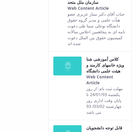
سازمان ملل متحد
Web Content Article
This
جناب آقای دکتر ستار عزیزی عضو
result
هیأت علمی و مدیر گروه حقوق
comes
دانشگاه بوعلی سینا طی دعوت
from the
نامه ای به پنجاهمین اجلاس سالانه
Persian
کمیسیون حقوق بین الملل دعوت
version of
شده اند
this
content.
کلاس آموزشی شنا
ویژه خانمهای کارمند و
هیئت علمی دانشگاه
Web Content
Article
This result
مهلت ثبت نام: از روز
comes from
یکشنبه 24/01/93 تا
the Persian
پایان وقت اداری روز
version of this
چهارشنبه 03/02/ 93
content.
می باشد
قابل توجه دانشجویان