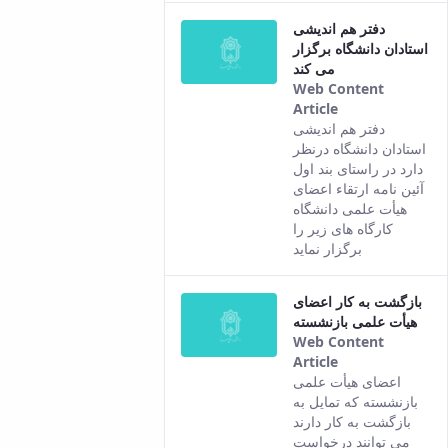
دفتر هم اندیشی
استادان دانشگاه برگزار
می کند
Web Content
Article
This result
دفتر هم اندیشی
comes from
استادان دانشگاه درنظر
the Persian
دارد در راستای بند اول
version of this
آئین نامه ارتقاء اعضای
content.
هیأت علمی دانشگاه
کارگاه های زیر را
برگزار نماید
بازگشت به کار اعضای
هیأت علمی بازنشسته
Web Content
Article
This result
اعضای هیأت علمی
comes from
بازنشسته که تمایل به
the Persian
بازگشت به کار دارند
version of this
می توانند درخواست