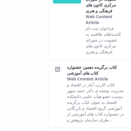
مرکزی کانون های
فرهنگی و هنری
Web Content
Article
This result
فراخوان ثبت نام
comes from
کاندیداهای علاقمند به
the Persian
عضویت در شورای
version of this
مرکزی کانون های
content.
فرهنگی و هنری
کتاب برگزیده دهمین جشنواره
کتاب های آموزشی
Web Content Article
This
کتاب کاربرد آمار در اقتصاد و
result
مدیریت نوشته ی دکتر حمید سپهر
comes
دوست عضو هیأت علمی دانشکده
from the
اقتصاد به عنوان کتاب برگزیده
Persian
آموزشی گروه اقتصاد و بازرگانی
version of
در جشنواره کتاب های آموزشی از
this
طرف سازمان پژوهش و...
content.