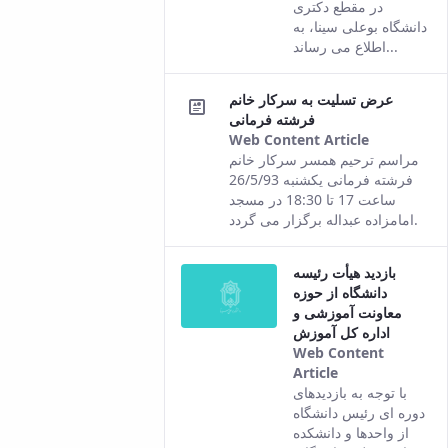
the Persian
در مقطع دکتری
version of this
دانشگاه بوعلی سینا، به
content.
اطلاع می رساند...
عرض تسلیت به سرکار خانم
فرشته فرمانی
Web Content Article
This
مراسم ترحیم همسر سرکار خانم
result
فرشته فرمانی یکشنبه 26/5/93
comes
ساعت 17 تا 18:30 در مسجد
from the
امامزاده عبداله برگزار می گردد.
Persian
version of
بازدید هیأت رئیسه
this
دانشگاه از حوزه
content.
معاونت آموزشی و
اداره کل آموزش
Web Content
Article
This result
با توجه به بازدیدهای
comes from
دوره ای رئیس دانشگاه
the Persian
از واحدها و دانشکده
version of this