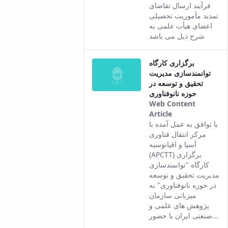
This result
فرآیند ارسال تقاضای
comes from
تمدید مأموریت تحصیلی
the Persian
اعضای هیأت علمی به
version of this
شرح ذیل می باشد
content.
برگزاری کارگاه
توانمندسازی مدیریت
تحقیق و توسعه در
حوزه نانوفناوری
Web Content
Article
This result
با توافق به عمل آمده با
comes from
مرکز انتقال فناوری
the Persian
آسیا و اقیانوسیه
version of this
(APCTT) برگزاری
content.
کارگاه "توانمندسازی
مدیریت تحقیق و توسعه
در حوزه نانوفناوری" به
میزبانی سازمان
پژوهش های علمی و
صنعتی ایران با حضور...