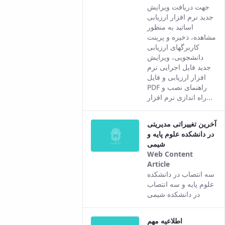
This result
جهت دریافت ویرایش
comes from
جدید نرم افزار ارزیابی
the Persian
اساتید به منظور
version of this
مشاهده، ذخیره و پرینت
content.
کاربرگهای ارزیابی
دانشجویی، ویرایش
جدید فایل اجرایی نرم
افزار ارزیابی و فایل
PDF راهنمای نصب و
راه اندازی نرم افزار...
آخرین تغییراتی مدیریتی
در دانشکده علوم پایه و
شیمی
Web Content
Article
This result
سه انتصاب در دانشکده
comes from
علوم پایه و سه انتصاب
the Persian
در دانشکده شیمی
version of this
content.
اطلاعیه مهم