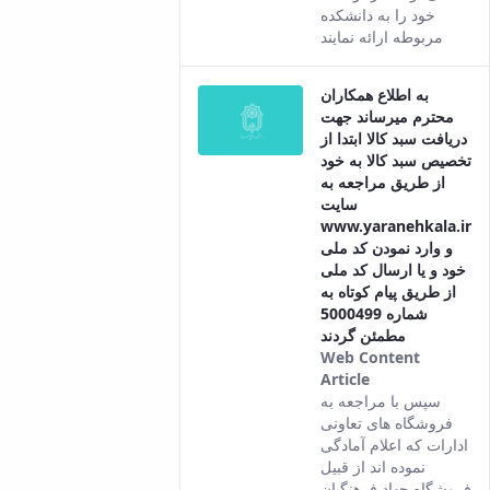
content.
خود را به دانشکده
مربوطه ارائه نمایند
به اطلاع همکاران
محترم میرساند جهت
دریافت سبد کالا ابتدا از
تخصیص سبد کالا به خود
از طریق مراجعه به
سایت
www.yaranehkala.ir
و وارد نمودن کد ملی
خود و یا ارسال کد ملی
از طریق پیام کوتاه به
شماره 5000499
مطمئن گردند
Web Content
Article
This result
سپس با مراجعه به
comes from
فروشگاه های تعاونی
the Persian
ادارات که اعلام آمادگی
version of this
نموده اند از قبیل
content.
فروشگاه جهاد فرهنگیان