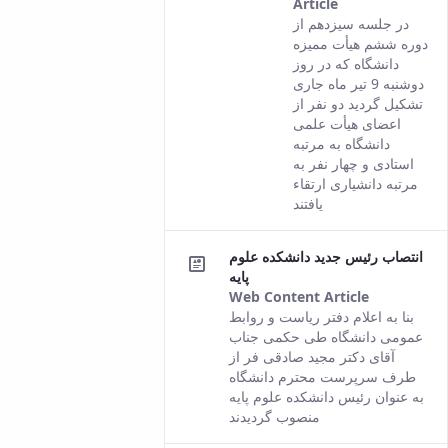
Article
This result
در جلسه سیزدهم از
comes from
دوره ششم هیأت ممیزه
the Persian
دانشگاه که در روز
version of this
دوشنبه 9 تیر ماه جاری
content.
تشکیل گردید دو نفر از
اعضای هیأت علمی
دانشگاه به مرتبه
استادی و چهار نفر به
مرتبه دانشیاری ارتقاء
یافتند
انتصاب رئیس جدید دانشکده علوم
پایه
Web Content Article
This
بنا به اعلام دفتر ریاست و روابط
result
عمومی دانشگاه طی حکمی جناب
comes
آقای دکتر مجید صادقی فر از
from the
طرف سرپرست محترم دانشگاه
Persian
به عنوان رئیس دانشکده علوم پایه
version of
منصوب گردیدند
this