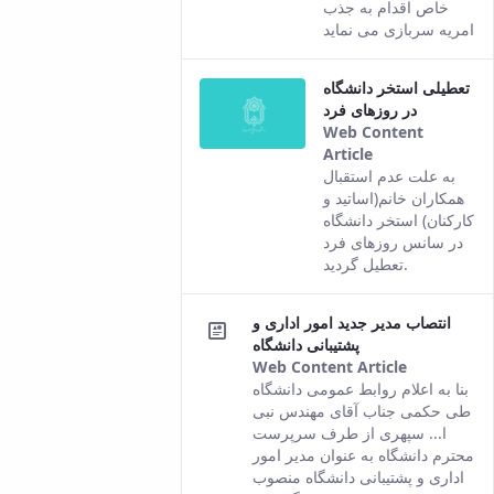
خاص اقدام به جذب
امریه سربازی می نماید
تعطیلی استخر دانشگاه
در روزهای فرد
Web Content
Article
This result
به علت عدم استقبال
comes from
همکاران خانم(اساتید و
the Persian
کارکنان) استخر دانشگاه
version of this
در سانس روزهای فرد
content.
تعطیل گردید.
انتصاب مدیر جدید امور اداری و
پشتیبانی دانشگاه
Web Content Article
This
بنا به اعلام روابط عمومی دانشگاه
result
طی حکمی جناب آقای مهندس نبی
comes
ا... سپهری از طرف سرپرست
from the
محترم دانشگاه به عنوان مدیر امور
Persian
اداری و پشتیبانی دانشگاه منصوب
version of