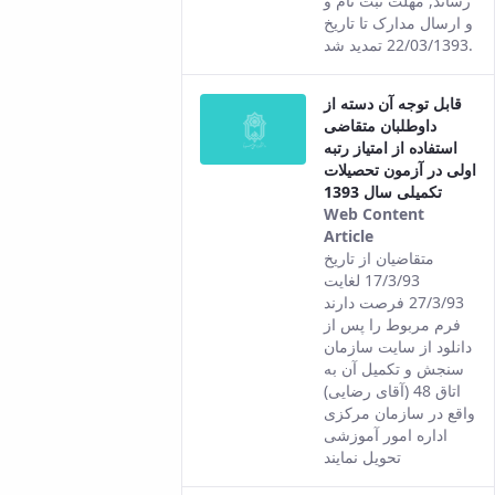
رساند, مهلت ثبت نام و
و ارسال مدارک تا تاریخ
22/03/1393 تمدید شد.
قابل توجه آن دسته از
داوطلبان متقاضی
استفاده از امتیاز رتبه
اولی در آزمون تحصیلات
تکمیلی سال 1393
Web Content
Article
This result
متقاضیان از تاریخ
comes from
17/3/93 لغایت
the Persian
27/3/93 فرصت دارند
version of this
فرم مربوط را پس از
content.
دانلود از سایت سازمان
سنجش و تکمیل آن به
اتاق 48 (آقای رضایی)
واقع در سازمان مرکزی
اداره امور آموزشی
تحویل نمایند