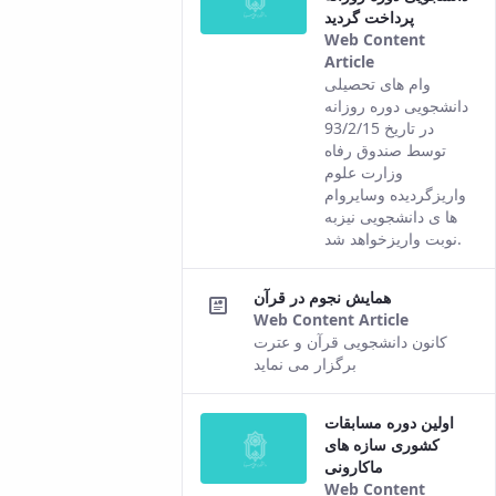
پرداخت گردید
Web Content
Article
This result
وام های تحصیلی
comes from
دانشجویی دوره روزانه
the Persian
در تاریخ 93/2/15
version of this
توسط صندوق رفاه
content.
وزارت علوم
واریزگردیده وسایروام
ها ی دانشجویی نیزبه
نوبت واریزخواهد شد.
همایش نجوم در قرآن
Web Content Article
This
کانون دانشجویی قرآن و عترت
result
برگزار می نماید
comes
from the
اولین دوره مسابقات
Persian
کشوری سازه های
version of
ماکارونی
this
Web Content
content.