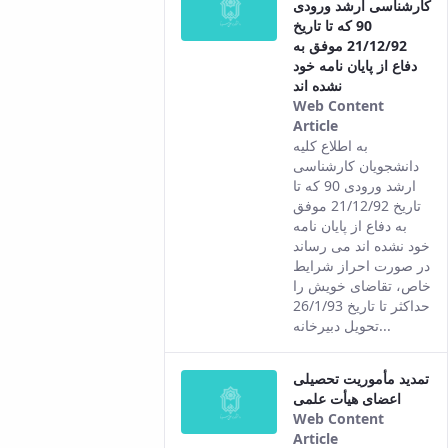
کارشناسی ارشد ورودی
90 که تا تاریخ
21/12/92 موفق به
دفاع از پایان نامه خود
نشده اند
Web Content
Article
This result
به اطلاع کلیه
comes from
دانشجویان کارشناسی
the Persian
ارشد ورودی 90 که تا
version of this
تاریخ 21/12/92 موفق
content.
به دفاع از پایان نامه
خود نشده اند می رساند
در صورت احراز شرایط
خاص، تقاضای خویش را
حداکثر تا تاریخ 26/1/93
تحویل دبیرخانه...
تمدید مأموریت تحصیلی
اعضای هیأت علمی
Web Content
Article