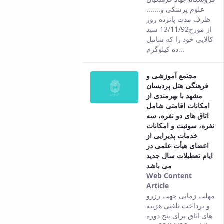
علوم پزشکی و.......
ظرف مدت پانزده روز
از مورخ13/11/92 سبد
کالایی خود را که شامل
ده کیلوگرم...
مجتمع آموزشی و
فرهنگی هتل پردیسان
مشهد با بهرمندی از
امکانات اقامتی شامل
اتاق های دو نفره، سه
نفره، سوئیت و امکانات
خدمات پذیرایی از
اعضای هیأت علمی در
ایام تعطیلات سال جدید
می باشد
Web Content
Article
This result
مهلت زمانی جهت رزرو
comes from
و پرداخت تلفنی هزینه
the Persian
های اتاق برای پنج دوره
version of this