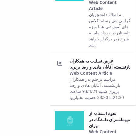
Web Content
Article
This result
به اطلاع دانشجویان
comes from
گرامی می رساند کلاس
the Persian
های آموزشی شنا ویژه
version of this
تابستان در مرداد ماه به
content.
شرح زیر برگزار خواهد
شد.
عرض تسلیت به همکاران
بازنشسته آقایان هادی و رضا بریری
Web Content Article
This
مراسم ترحیم پدر همکاران
result
بازنشسته، آقایان هادی و رضا
comes
بریری شنبه 93/4/21 ساعت
from the
21:30 تا 23:30 حسینه بختیاریها
Persian
version of
نحوه استفاده از
this
میهمانسرای دانشگاه در
content.
تهران
Web Content