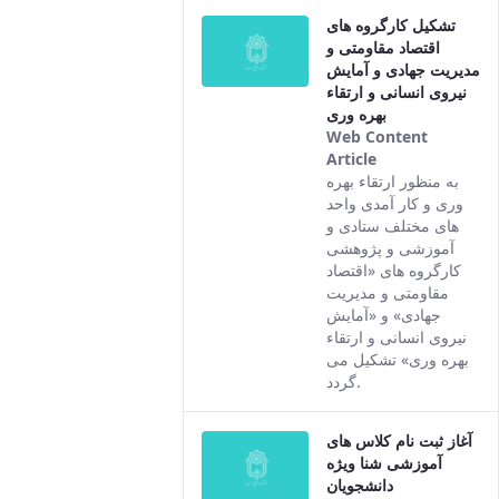
content.
تشکیل کارگروه های
اقتصاد مقاومتی و
مدیریت جهادی و آمایش
نیروی انسانی و ارتقاء
بهره وری
Web Content
Article
This result
به منظور ارتقاء بهره
comes from
وری و کار آمدی واحد
the Persian
های مختلف ستادی و
version of this
آموزشی و پژوهشی
content.
کارگروه های «اقتصاد
مقاومتی و مدیریت
جهادی» و «آمایش
نیروی انسانی و ارتقاء
بهره وری» تشکیل می
گردد.
آغاز ثبت نام کلاس های
آموزشی شنا ویژه
دانشجویان