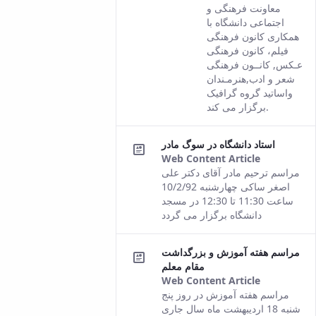
This result
معاونت فرهنگی و
comes from
اجتماعی دانشگاه با
the Persian
همکاری کانون فرهنگی
version of this
فیلم، کانون فرهنگی
content.
عـکس, کانــون فرهنگی
شعر و ادب,هنرمـندان
واساتید گروه گرافیک
برگزار می کند.
استاد دانشگاه در سوگ مادر
Web Content Article
This
مراسم ترحیم مادر آقای دکتر علی
result
اصغر ساکی چهارشنبه 10/2/92
comes
ساعت 11:30 تا 12:30 در مسجد
from the
دانشگاه برگزار می گردد
Persian
version of
مراسم هفته آموزش و بزرگداشت
this
مقام معلم
content.
Web Content Article
This
مراسم هفته آموزش در روز پنج
result
شنبه 18 اردیبهشت ماه سال جاری