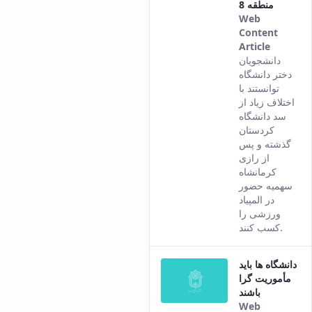
منطقه 8
Web
Content
Article
This
دانشجویان
result
دختر دانشگاه
comes
توانستند با
from
اختلاف زیاد از
the
سد دانشگاه
Persian
کردستان
version
گذشته و پس
of this
از رازی
content.
کرمانشاه
سهمیه حضور
در المپیاد
ورزشی را
کسب کنند.
دانشگاه ها باید
مأموریت گرا
باشند
Web