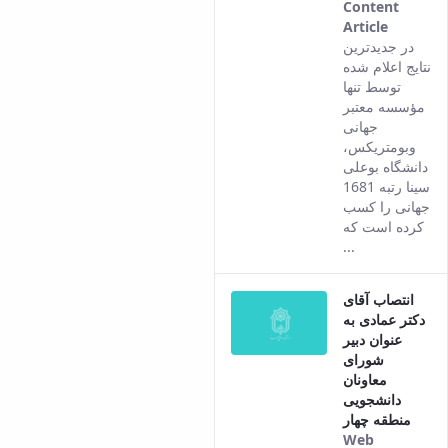
Content
Article
This
در جدیدترین
result
نتایج اعلام شده
comes
توسط تنها
from
مؤسسه معتبر
the
جهانی
Persian
وبومتریکس،
version
دانشگاه بوعلی
of this
سینا رتبه 1681
content.
جهانی را کسب
کرده است که
...
انتصاب آقای
دکتر عمادی به
عنوان دبیر
شورای
معاونان
دانشجویی
منطقه چهار
Web