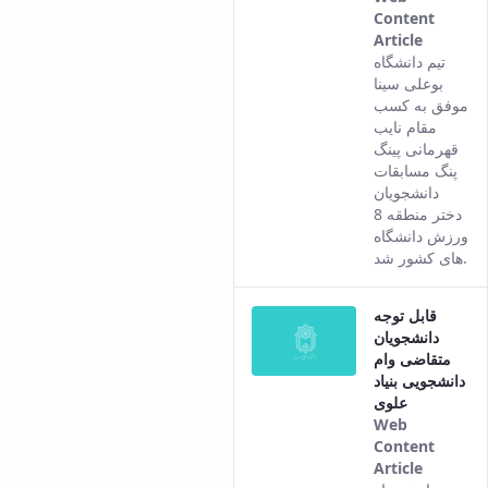
Content
Article
This
تیم دانشگاه
result
بوعلی سینا
comes
موفق به کسب
from
مقام نایب
the
قهرمانی پینگ
Persian
پنگ مسابقات
version
دانشجویان
of this
دختر منطقه 8
content.
ورزش دانشگاه
های کشور شد.
قابل توجه
دانشجویان
متقاضی وام
دانشجویی بنیاد
علوی
Web
Content
Article
This