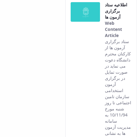
اطلاعیه ستاد
Per
برگزاری
ver
آزمون ها
of t
Web
con
Content
Article
This
ستاد برگزاری
result
آزمون ها از
comes
کارکنان محترم
from
دانشگاه دعوت
the
می نماید در
Persian
صورت تمایل
version
در برگزاری
of this
آزمون
content.
استخدامی
سازمان تامین
اجتماعی تا روز
شنبه مورخ
10/11/94 به
سامانه
مدیریت آزمون
ها به نشانی