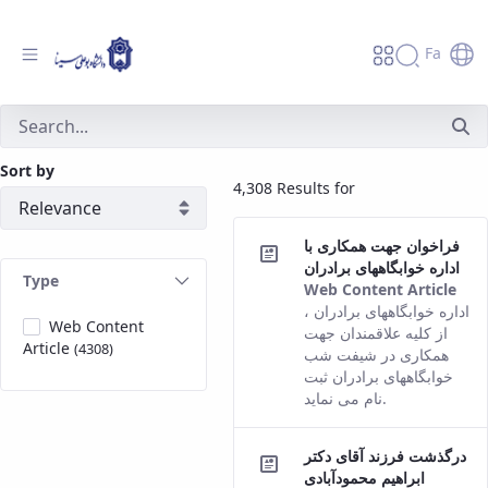
Fa
جستجو - دانشگاه بوعلی سینا همدان
Sort by
4,308 Results for
فراخوان جهت همکاری با
اداره خوابگاههای برادران
Type
Web Content Article
Thi
اداره خوابگاههای برادران ،
Web Content
res
از کلیه علاقمندان جهت
Article
(4308)
co
همکاری در شیفت شب
fro
خوابگاههای برادران ثبت
the
نام می نماید.
Per
ver
درگذشت فرزند آقای دکتر
of t
ابراهیم محمودآبادی
con