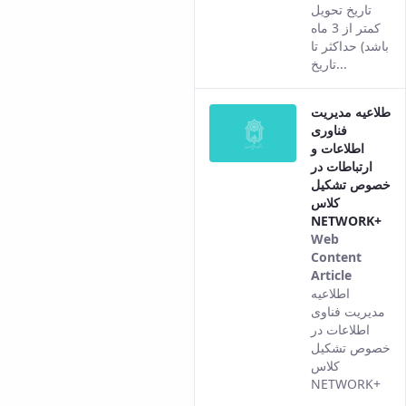
تاریخ تحویل
کمتر از 3 ماه
باشد) حداکثر تا
تاریخ...
طلاعیه مدیریت
فناوری
اطلاعات و
ارتباطات در
خصوص تشکیل
کلاس
NETWORK+
Web
Content
Article
This
اطلاعیه
result
مدیریت فناوی
comes
اطلاعات در
from
خصوص تشکیل
the
کلاس
Persian
NETWORK+
version