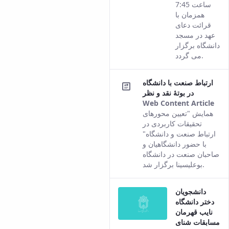
ساعت 7:45
همزمان با
قرائت دعای
عهد در مسجد
دانشگاه برگزار
می گردد.
ارتباط صنعت با دانشگاه
در بوتۀ نقد و نظر
Web Content Article
Thi
همایش "تعیین محورهای
res
تحقیقات کاربردی در
co
ارتباط صنعت و دانشگاه"
fro
با حضور دانشگاهیان و
the
صاحبان صنعت در دانشگاه
Per
بوعلی­سینا برگزار شد.
ver
of t
دانشجویان
con
دختر دانشگاه
نایب قهرمان
مسابقات شنای