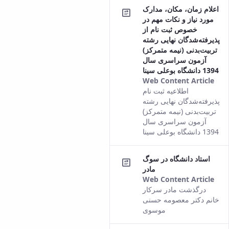
اعلام زمان، مکان، مدارک
version
مورد نیاز و نکات مهم در
of this
خصوص ثبت نام از
content.
پذیرفته‌شدگان نهایی رشته
تربیت‌بدنی (نیمه متمرکز)
آزمون سراسری سال
1394 دانشگاه بوعلی سینا
Web Content Article
Thi
اطلاعیه ثبت نام
res
پذیرفته‌شدگان نهایی رشته
co
تربیت‌بدنی (نیمه متمرکز)
fro
آزمون سراسری سال
the
1394 دانشگاه بوعلی سینا
Per
ver
استاد دانشگاه در سوگ
of t
مادر
con
Web Content Article
Thi
درگذشت مادر سرکار
res
خانم دکتر معصومه حسنی
co
موسوی
fro
the