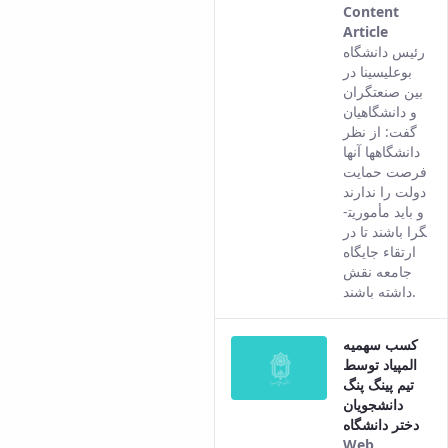
Content
Article
This
رئیس دانشگاه
result
بوعلی­سینا در
comes
بین صنعتگران
from
و دانشگاهیان
the
گفت: از نظر
Persian
دانشگاه­ها آنها
version
فرصت حمایت
of this
دولت را ندارند
content.
و باید مأموریت­
گرا باشند تا در
ارتقاء جایگاه
جامعه نقش
داشته باشند.
کسب سهمیه
المپیاد توسط
تیم پینگ پنگ
دانشجویان
دختر دانشگاه
Web