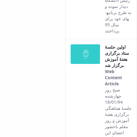
رئیس دانشگاه
Persian
دیدار نموده و
version
به طرح برنامه­­
of this
های خود برای
content.
سال 95
پرداختند.
اولین جلسۀ
ستاد برگزاری
هفتۀ آموزش
برگزار شد.
Web
Content
Article
This
صبح روز
result
چهارشنبه
comes
18/01/94
from
جلسۀ هماهنگی
the
برگزاری هفتۀ
Persian
آموزش و روز
version
معلم باحضور
of this
اعضای این