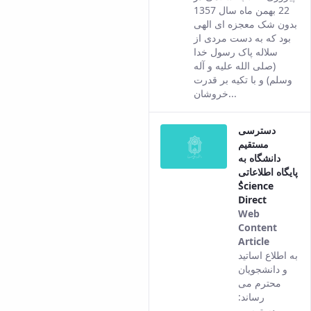
co
22 بهمن ماه سال 1357
fro
بدون شک معجزه ای الهی
the
بود که به دست مردی از
Per
سلاله پاک رسول خدا
ver
(صلی الله علیه و آله
of t
وسلم) و با تکیه بر قدرت
con
خروشان...
دسترسی
مستقیم
دانشگاه به
پایگاه اطلاعاتی
ُScience
Direct
Web
Content
Article
This
به اطلاع اساتید
result
و دانشجویان
comes
محترم می
from
رساند:
the
دسترسی