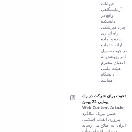
comes
حیوانات
from
آزمایشگاهی
the
واقع در
Persian
دانشکده
version
پیرادامپزشکی
of this
راه اندازی
content.
شده و آماده
ارائه خدمات
در جهت تسهیل
امر پژوهش به
اعضای محترم
هیئت علمی
دانشگاه
میباشد.
دعوت برای شرکت در راه
پیمایی 22 بهمن
Web Content Article
Thi
ضمن تبریک سالگرد
res
پیروزی انقلاب اسلامی
co
ایران، به اطلاع می رساند
fro
مدیران، اعضای هیأت