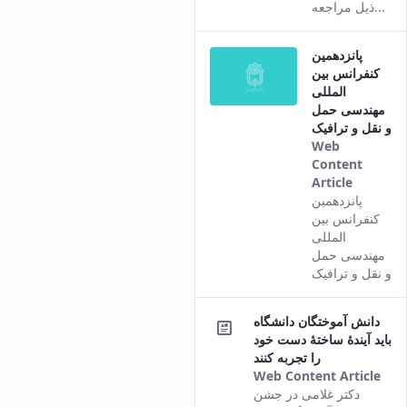
ذیل مراجعه...
پانزدهمین
کنفرانس بین
المللی
مهندسی حمل
و نقل و ترافیک
Web
Content
Article
This
پانزدهمین
result
کنفرانس بین
comes
المللی
from
مهندسی حمل
the
و نقل و ترافیک
Persian
version
دانش آموختگان دانشگاه
of this
باید آیندۀ ساختۀ دست خود
content.
را تجربه کنند
Web Content Article
Thi
دکتر غلامی در جشن