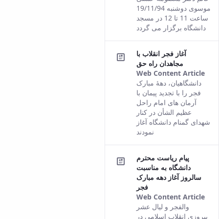
co
موسوی دوشنبه 19/11/94
fro
ساعت 11 تا 12 در مسجد
the
دانشگاه برگزار می گردد
Per
ver
آغاز فجر انقلاب با
of t
مجاهدان راه حق
con
Web Content Article
Thi
دانشگاهیان، دهۀ مبارک
res
فجر را با تجدید پیمان با
co
آرمان های امام راحل
fro
عظیم الشأن در کنار
the
شهدای گمنام دانشگاه آغاز
Per
نمودند
ver
of t
پیام ریاست محترم
con
دانشگاه به مناسبت
سالروز آغاز دهه مبارک
فجر
Web Content Article
Thi
والفجر و لیال‌ عشر
res
پیروزی انقلاب اسلامی در