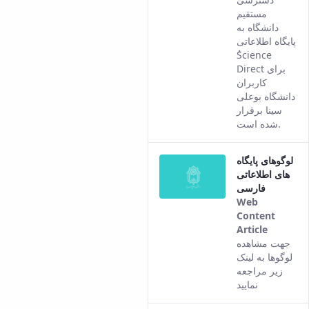
Persian
مستقیم
version
دانشگاه به
of this
پایگاه اطلاعاتی
content.
ُScience
Direct برای
کاربران
دانشگاه بوعلی
سینا برقرار
شده است.
لوگوهای پایگاه
های اطلاعاتی
فارسی
Web
Content
Article
This
جهت مشاهده
result
لوگوها به لینک
comes
زیر مراجعه
from
نمایید
the
Persian