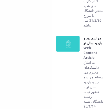
اعتبار کارت
های هدیه
استخر دانشگاه
تا مورخ
31/2/95 می
باشد.
مراسم دید و
بازدید سال نو
Web
Content
Article
This
به اطلاع
result
دانشگاهیان
comes
محترم می
from
رساند مراسم
the
دید و بازدید
Persian
سال نو با
version
حضور هیأت
of this
رئیسه
content.
دانشگاه، شنبه
95/1/14