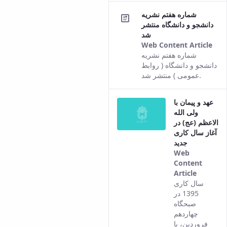
of this
شماره هفتم نشریه
content.
دانشجو و دانشگاه منتشر
شد
Web Content Article
Thi
شماره هفتم نشریه
res
دانشجو و دانشگاه ( روابط
co
عمومی ) منتشر شد.
fro
the
عهد و پیمان با
Per
ولی الله
ver
الاعظم (عج) در
of t
آغاز سال کاری
con
جدید
Web
Content
Article
This
سال کاری
result
1395 در
comes
صبحگاه
from
چهاردهم
the
فروردین، با