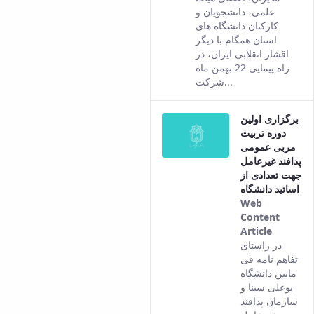
the
علمی، دانشجویان و
Per
کارکنان دانشگاه های
ver
استان همگام با دیگر
of t
اقشار انقلابی ایران، در
con
راه پیمایی 22 بهمن ماه
شرکت...
برگزاری اولین
دوره تربیت
مربی عمومی
پدافند غیرعامل
جهت تعدادی از
اساتید دانشگاه
Web
Content
Article
This
در راستای
result
تفاهم نامه فی
comes
مابین دانشگاه
from
بوعلی سینا و
the
سازمان پدافند
Persian