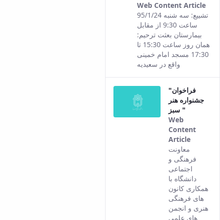
Web Content Article
Thi
تشییع: سه شنبه 95/1/24
res
ساعت 9:30 از مقابل
co
بیمارستان بعثت ترحیم:
fro
همان روز ساعت 15:30 تا
the
17:30 مسجد امام خمینی
Per
واقع در سعیدیه
ver
of t
"فراخوان
con
جشنواره هنر
سبز "
Web
Content
Article
This
معاونت
result
فرهنگی و
comes
اجتماعی
from
دانشگاه با
the
همکاری کانون
Persian
های فرهنگی
version
هنری و انجمن
of this
های علمی