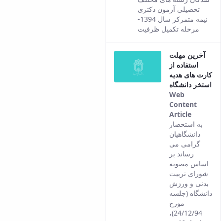
co
تحصیلی آزمون دکتری
fro
نیمه متمرکز سال 1394-
the
مرحله تکمیل ظرفیت
Per
ver
آخرین مهلت
of t
استفاده از
con
کارت های هدیه
استخر دانشگاه
Web
Content
Article
This
به استحضار
result
دانشگاهیان
comes
گرامی می
from
رساند بر
the
اساس مصوبه
Persian
شورای تربیت
version
بدنی و ورزش
of this
دانشگاه (جلسه
content.
مورخ
24/12/94)،