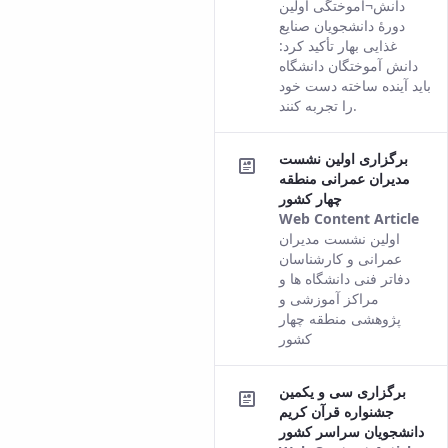
res
دانش¬آموختگی اولین
co
دورۀ دانشجویان صنایع
fro
غذایی بهار تأکید کرد:
the
دانش آموختگان دانشگاه
Per
باید آینده ساخته دست خود
ver
را تجربه کنند.
of t
con
برگزاری اولین نشست
مدیران عمرانی منطقه
چهار کشور
Web Content Article
Thi
اولین نشست مدیران
res
عمرانی و کارشناسان
co
دفاتر فنی دانشگاه ها و
fro
مراکز آموزشی و
the
پژوهشی منطقه چهار
Per
کشور
ver
of t
برگزاری سی و یکمین
con
جشنواره قرآن کریم
دانشجویان سراسر کشور