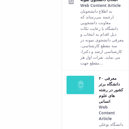
Web Content Article
Thi
به اطلاع دانشجویان
res
ارجمند می‌رساند که
co
معاونت دانشجویی
fro
دانشگاه با رعایت نکات
the
ذیل اقدام به انتخاب و
Per
معرفی دانشجوی نمونه در
ver
سه مقطع کارشناسی،
of t
کارشناسی ارشد و دکترا،
con
می نماید. نفرات اول هر
مقطع جهت...
معرفی ۲۰
دانشگاه برتر
کشور در رشته
های علوم
انسانی
Web
Content
Article
This
دانشگاه بوعلی
result