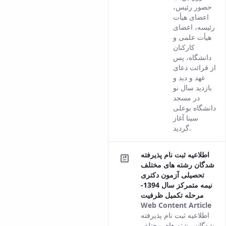
Persian
حضور رئیس،
version
اعضای هیأت
of this
رئیسه، اعضای
content.
هیأت علمی و
کارکنان
دانشگاه، پس
از قرائت دعای
عهد و دید و
بازدید سال نو
در مسجد
دانشگاه بوعلی
سینا آغاز
گردید.
اطلاعیه ثبت نام پذیرفته
شدگان رشته های مختلف
تحصیلی آزمون دکتری
نیمه متمرکز سال 1394-
مرحله تکمیل ظرفیت
Web Content Article
Thi
اطلاعیه ثبت نام پذیرفته
res
شدگان رشته های مختلف