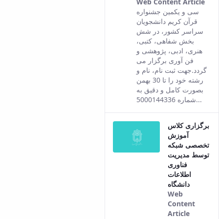
Web Content Article
Thi
سی و یکمین جشنواره
res
قرآن کریم دانشجویان
co
سراسر کشور، در شش
fro
بخش شفاهی، کتبی،
the
هنری، ادبی، پژوهشی و
Per
فن آوری برگزار می
ver
گردد.جهت ثبت نام، نام و
of t
رشته خود را تا 30 بهمن
con
بصورت کامل و دقیق به
شماره 5000144336...
برگزاری کلاس
آموزش
تخصصی شبکه
توسط مدیریت
فناوری
اطلاعات
دانشگاه
Web
Content
Article