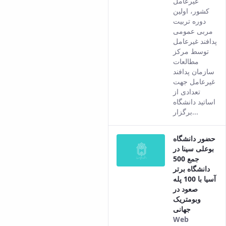
غیرعامل
version
کشور، اولین
of this
دوره تربیت
content.
مربی عمومی
پدافند غیرعامل
توسط مرکز
مطالعات
سازمان پدافند
غیرعامل جهت
تعدادی از
اساتید دانشگاه
برگزار...
حضور دانشگاه
بوعلی سینا در
جمع 500
دانشگاه برتر
آسیا با 100 پله
صعود در
وبومتریک
جهانی
Web