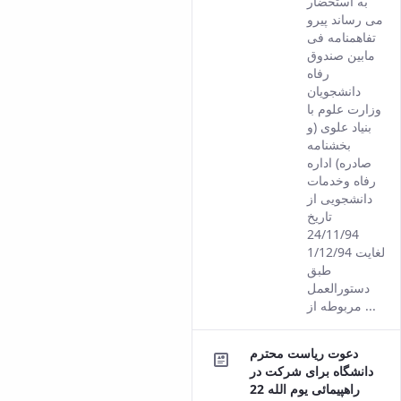
به استحضار
result
می رساند پیرو
comes
تفاهمنامه فی
from
مابین صندوق
the
رفاه
Persian
دانشجویان
version
وزارت علوم با
of this
بنیاد علوی (و
content.
بخشنامه
صادره) اداره
رفاه وخدمات
دانشجویی از
تاریخ
24/11/94
لغایت 1/12/94
طبق
دستورالعمل
مربوطه از ...
دعوت ریاست محترم
دانشگاه برای شرکت در
راهپیمائی یوم الله 22