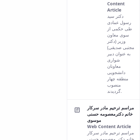
Content
Article
This
دکتر سید
result
رسول عمادی
comes
طی حکمی از
from
سوی معاون
the
وزیر (دکتر
Persian
مجتبی صدیقی)
version
به عنوان دبیر
of this
شواری
content.
معاونان
دانشجویی
منطقه چهار
منصوب
گردیدند.
مراسم ترحیم مادر سرکار
خانم دکترمعصومه حسنی
موسوی
Web Content Article
Thi
مراسم ترحیم مادر سرکار
res
خانم دکتر معصومه حسنی