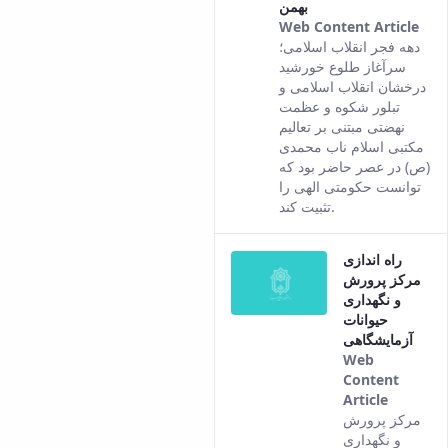
بهمن
Web Content Article
Thi
دهه فجر انقلاب اسلامی؛
res
سرآغاز طلوع خورشید
co
درخشان انقلاب اسلامی و
fro
تبلور شکوه و عظمت
the
نهضتی مبتنی بر تعالیم
Per
مکتبی اسلام ناب محمدی
ver
(ص) در عصر حاضر بود که
of t
توانست حکومتی الهی را
con
تثبیت کند.
راه اندازی
مرکز پرورش
و نگهداری
حیوانات
آزمایشگاهی
Web
Content
Article
This
مرکز پرورش
result
و نگهداری