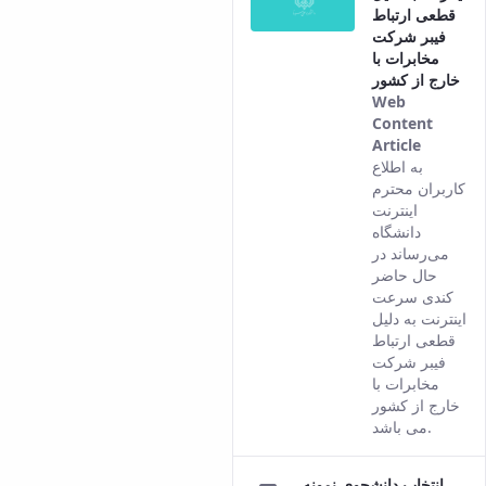
قطعی ارتباط
فیبر شرکت
مخابرات با
خارج از کشور
Web
Content
Article
This
به اطلاع
result
کاربران محترم
comes
اینترنت
from
دانشگاه
the
می‌رساند در
Persian
حال حاضر
version
کندی سرعت
of this
اینترنت به دلیل
content.
قطعی ارتباط
فیبر شرکت
مخابرات با
خارج از کشور
می باشد.
انتخاب دانشجوی نمونه