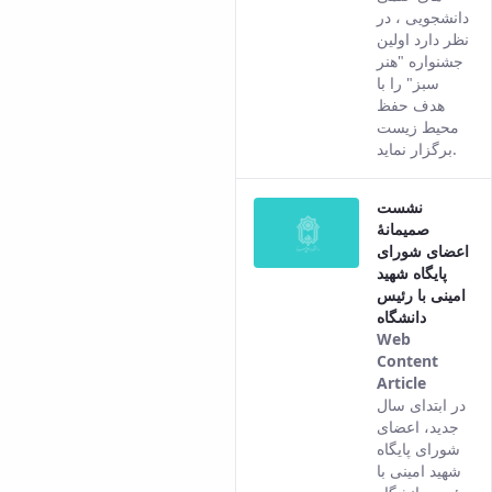
content.
دانشجویی ، در
نظر دارد اولین
جشنواره "هنر
سبز" را با
هدف حفظ
محیط زیست
برگزار نماید.
نشست
صمیمانۀ
اعضای شورای
پایگاه شهید
امینی با رئیس
دانشگاه
Web
Content
Article
This
در ابتدای سال
result
جدید، اعضای
comes
شورای پایگاه
from
شهید امینی با
the