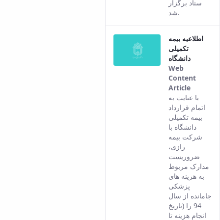
content.
ستاد برگزار
شد.
اطلاعیه بیمه
تکمیلی
دانشگاه
Web
Content
Article
This
با عنایت به
result
اتمام قرارداد
comes
بیمه تکمیلی
from
دانشگاه با
the
شرکت بیمه
Persian
رازی،
version
ضروریست
of this
مدارک مربوط
content.
به هزینه های
پزشکی
جامانده از سال
94 را (تاریخ
انجام هزینه تا