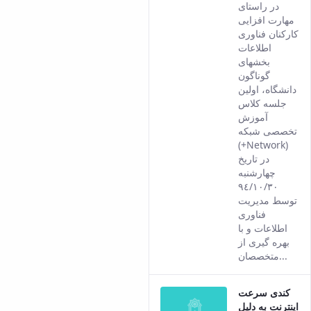
This
در راستای
result
مهارت افزایی
comes
کارکنان فناوری
from
اطلاعات
the
بخشهای
Persian
گوناگون
version
دانشگاه، اولین
of this
جلسه کلاس
content.
آموزش
تخصصی شبکه
(+Network)
در تاریخ
چهارشنبه
٩٤/١٠/٣٠
توسط مدیریت
فناوری
اطلاعات و با
بهره گیری از
متخصصان...
کندی سرعت
اینترنت به دلیل