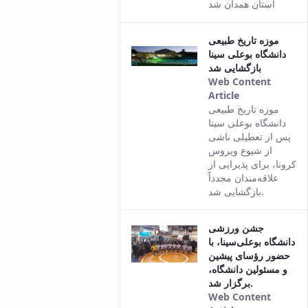
استان همدان شد
موزه تاریخ طبیعی
دانشگاه بوعلی سینا
بازگشایی شد
Web Content
Article
This result
موزه تاریخ طبیعی
comes from
دانشگاه بوعلی سینا
the Persian
پس از تعطیلی ناشی
version of
از شیوع ویروس
this content.
کرونا،‌ برای پذیرایی از
علاقه‌مندان مجدداً
بازگشایی شد.
جشن ورزشی
دانشگاه بوعلی‌سینا، با
حضور رؤسای پیشین
و مسئولین دانشگاه،
برگزار شد.
Web Content