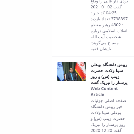
یزدی دار فانی را وداع
version of
گفت 02 01 2021
this content.
04:25 کد خبر :
3798397 تعداد بازدید
: 4302 رهبر معظم
انقلاب اسلامی درباره
شخصیت آیت الله
مصباح می‌گویند:
ایشان فقیه،...
رییس دانشگاه بوعلی
سینا ولادت حضرت
زینب (س) و روز
پرستار را تبریک گفت
Web Content
Article
This result
صفحه اصلی جزئیات
comes from
خبر رییس دانشگاه
the Persian
بوعلی سینا ولادت
version of
حضرت زینب (س) و
this content.
روز پرستار را تبریک
گفت 20 12 2020