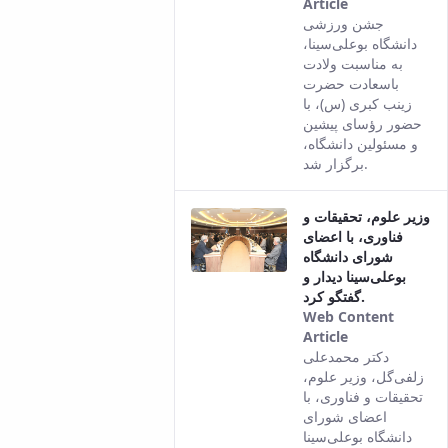
Article
This result
جشن ورزشی
comes from
دانشگاه بوعلی‌سینا،
the Persian
به مناسبت ولادت
version of
باسعادت حضرت
this content.
زینب کبری (س)، با
حضور رؤسای پیشین
و مسئولین دانشگاه،
برگزار شد.
وزیر علوم، تحقیقات و
فناوری، با اعضای
شورای دانشگاه
بوعلی‌سینا دیدار و
گفتگو کرد.
Web Content
Article
This result
دکتر محمدعلی
comes from
زلفی‌گل، وزیر علوم،
the Persian
تحقیقات و فناوری، با
version of
اعضای شورای
this content.
دانشگاه بوعلی‌سینا