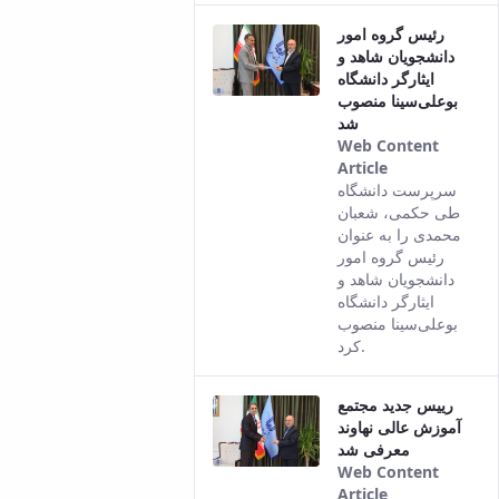
رئیس گروه امور
دانشجویان شاهد و
ایثارگر دانشگاه
بوعلی‌سینا منصوب
شد
Web Content
Article
This result
سرپرست دانشگاه
comes from
طی حکمی، شعبان
the Persian
محمدی را به عنوان
version of
رئیس گروه امور
this content.
دانشجویان شاهد و
ایثارگر دانشگاه
بوعلی‌سینا منصوب
کرد.
رییس جدید مجتمع
آموزش عالی نهاوند
معرفی شد
Web Content
Article