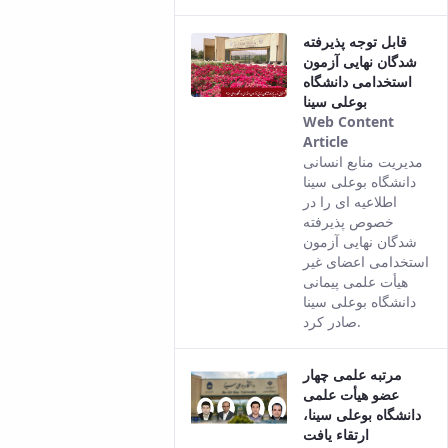
قابل توجه پذیرفته
شدگان نهایی آزمون
استخدامی دانشگاه
بوعلی سینا
Web Content
Article
This result
مدیریت منابع انسانی
comes from
دانشگاه بوعلی سینا
the Persian
اطلاعیه ای را در
version of
خصوص پذیرفته
this content.
شدگان نهایی آزمون
استخدامی اعضای غیر
هیأت علمی پیمانی
دانشگاه بوعلی سینا
صادر کرد.
مرتبه علمی چهار
عضو هیأت علمی
دانشگاه بوعلی سینا،
ارتقاء یافت