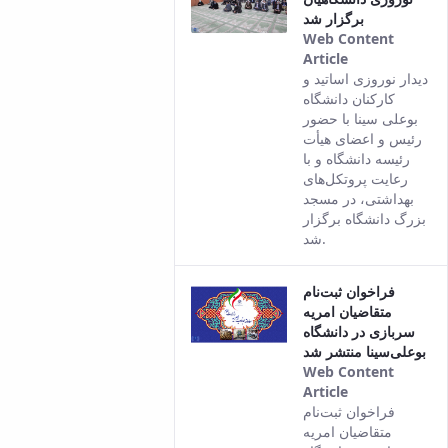
برگزار شد
Web Content
Article
This result
دیدار نوروزی اساتید و
comes from
کارکنان دانشگاه
the Persian
بوعلی سینا با حضور
version of
رئیس و اعضای هیأت
this content.
رئیسه دانشگاه و با
رعایت پروتکل‌های
بهداشتی، در مسجد
بزرگ دانشگاه برگزار
شد.
فراخوان ثبت‌نام
متقاضیان امریه
سربازی در دانشگاه
بوعلی‌سینا منتشر شد
Web Content
Article
This result
فراخوان ثبت‌نام
comes from
متقاضیان امریه
the Persian