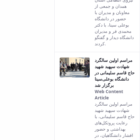
the Persian
همدان و جمعی از
version of
معاونان و مدیران با
this content.
حضور در دانشگاه
بوعلی سینا، با دکتر
محمدی فر و مدیران
دانشگاه دیدار و گفتگو
کردند.
مراسم اولین سالگرد
شهادت سپهبد شهید
حاج قاسم سلیمانی در
دانشگاه بوعلی‌سینا
برگزار شد
Web Content
Article
This result
مراسم اولین سالگرد
comes from
شهادت سپهبد شهید
the Persian
حاج قاسم سلیمانی، با
version of
رعایت پروتکل‌های
this content.
بهداشتی و حضور
اقشار دانشگاهیان، در