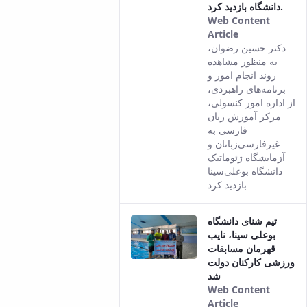
دانشگاه بازدید کرد.
Web Content
Article
This result
دکتر حسین رضوان،
comes from
به منظور مشاهده
the Persian
روند انجام امور و
version of
برنامه‌های راهبردی،
this content.
از اداره امور کنسولی،
مرکز آموزش زبان
فارسی به
غیرفارسی‌زبانان و
آزمایشگاه ژئوماتیک
دانشگاه بوعلی‌سینا
بازدید کرد
تیم شنای دانشگاه
بوعلی سینا، نایب
قهرمان مسابقات
ورزشی کارکنان دولت
شد
Web Content
Article