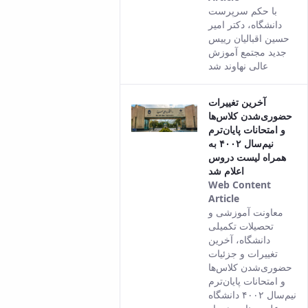
This result
با حکم سرپرست
comes from
دانشگاه، دکتر امیر
the Persian
حسین اقبالیان رییس
version of
جدید مجتمع آموزش
this content.
عالی نهاوند شد
آخرین تغییرات
حضوری‌شدن کلاس‌ها
و امتحانات پایان‌ترم
نیم‌سال ۴۰۰۲ به
همراه لیست دروس
اعلام شد
Web Content
Article
This result
معاونت آموزشی و
comes from
تحصیلات تکمیلی
the Persian
دانشگاه، آخرین
version of
تغییرات و جزئیات
this content.
حضوری‌شدن کلاس‌ها
و امتحانات پایان‌ترم
نیم‌سال ۴۰۰۲ دانشگاه