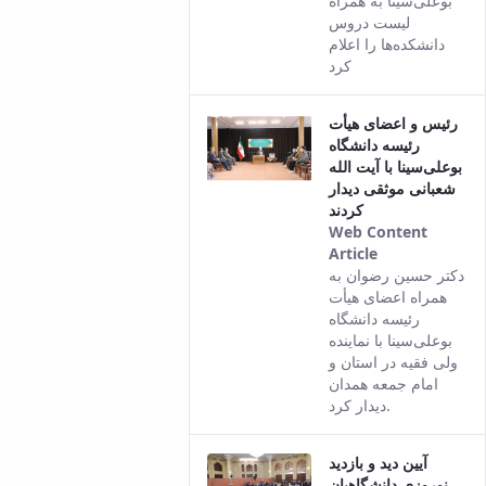
بوعلی‌سینا به همراه
لیست دروس
دانشکده‌ها را اعلام
کرد
رئیس و اعضای هیأت
رئیسه دانشگاه
بوعلی‌سینا با آیت الله
شعبانی موثقی دیدار
کردند
Web Content
Article
This result
دکتر حسین رضوان به
comes from
همراه اعضای هیأت
the Persian
رئیسه دانشگاه
version of
بوعلی‌سینا با نماینده
this content.
ولی فقیه در استان و
امام جمعه همدان
دیدار کرد.
آیین دید و بازدید
نوروزی دانشگاهیان