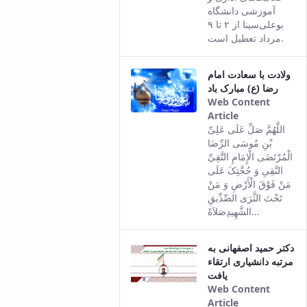
version of
آموزشی دانشگاه
this content.
بوعلی‌سینا از ۲ تا ۹
مرداد تعطیل است.
ولادت با سعادت امام
رضا (ع) مبارک باد
Web Content
Article
This result
اللَّهُمَّ صَلِّ عَلَی عَلِیِّ
comes from
بْنِ مُوسَی الرِّضَا
the Persian
الْمُرْتَضَی الْإِمَامِ التَّقِیِّ
version of
النَّقِیِ‏ وَ حُجَّتِکَ عَلَی
this content.
مَنْ فَوْقَ الْأَرْضِ وَ مَنْ
تَحْتَ الثَّرَی الصِّدِّیقِ
الشَّهِیدِصَلاَةً...
دکتر حمید اصفهانی به
مرتبه دانشیاری ارتقاء
یافت
Web Content
Article