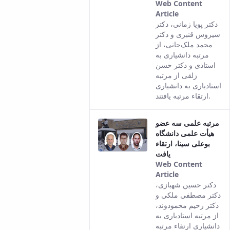
Web Content
Article
This result
دکتر پویا زمانی، دکتر
comes from
سیروس قنبری و دکتر
the Persian
محمد ملک‌جانی، از
version of
مرتبه دانشیاری به
this content.
استادی و دکتر حسن
زلقی از مرتبه
استادیاری به دانشیاری
ارتقاء مرتبه یافتند.
مرتبه علمی سه عضو
هیأت علمی دانشگاه
بوعلی سینا، ارتقاء
یافت
Web Content
Article
This result
دکتر حسین شهبازی،
comes from
دکتر مصطفی ملکی و
the Persian
دکتر رحیم محمودوند،
version of
از مرتبه استادیاری به
this content.
دانشیاری ارتقاء مرتبه