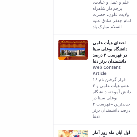
the Persian
علم و عمل و عبادت،
version of
پرچم دار شاهراه
this content.
ولایت علوی، حضرت
امام جعفر صادق علیه
السلام مبارک باد
اعضای هیأت علمی
دانشگاه بوعلی سینا
در فهرست ۲ درصد
دانشمندان برتر دنیا
Web Content
Article
This result
قرار گرفتن نام ۱۶
comes from
عضو هیأت علمی و ۳
the Persian
دانش آموخته دانشگاه
version of
بوعلی سینا در
this content.
جدیدترین «فهرست ۲
درصد دانشمندان برتر
دنیا»
اول آبان ماه روز آمار