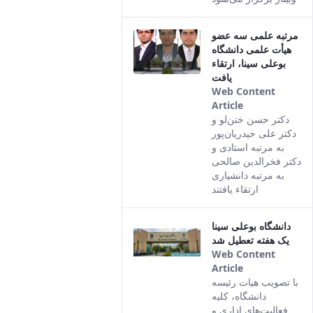
مرتبه علمی سه عضو
هیأت علمی دانشگاه
بوعلی سینا، ارتقاء
یافت
Web Content
Article
This result
دکتر حسن ختن‌لو و
comes from
دکتر علی حیدریان‌پور
the Persian
به مرتبه استادی و
version of
دکتر فخرالدین صالحی
this content.
به مرتبه دانشیاری
ارتقاء یافتند
دانشگاه بوعلی سینا
یک هفته تعطیل شد
Web Content
Article
This result
با تصویب هیات رئیسه
comes from
دانشگاه، کلیه
the Persian
فعالیت‌های اداری و