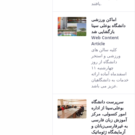
یافتند.
اماکن ورزشی
دانشگاه بوعلی سینا
بازگشایی شد
Web Content
Article
This result
کلیه سالن های
comes from
ورزشی و استخر
the Persian
دانشگاه از روز
version of
چهارشنبه ۱۱
this content.
اسفندماه آماده ارائه
خدمات به دانشگاهیان
عزیز می باشد.
سرپرست دانشگاه
بوعلی‌سینا از اداره
امور کنسولی، مرکز
آموزش زبان فارسی
به غیرفارسی‌زبانان و
آزمایشگاه ژئوماتیک