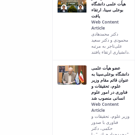
هیأت علمی دانشگاه
بوعلی سینا، ارتقاء
یافت
Web Content
Article
This result
دکتر محمدهادی
comes from
محمودی و دکتر سعید
the Persian
علی‌تاجر به مرتبه
version of
دانشیاری ارتقاء یافتند.
this content.
عضو هیأت علمی
دانشگاه بوعلی‌سینا به
عنوان قائم مقام وزیر
علوم، تحقیقات و
فناوری در امور علوم
انسانی منصوب شد
Web Content
Article
This result
وزیر علوم، تحقیقات و
comes from
فناوری با صدور
the Persian
حکمی، دکتر
version of
"محمدجواد هراتی" را