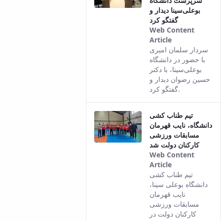
سرپرست دانشگاه
بوعلی‌سینا دیدار و
گفتگو کرد
Web Content
Article
This result
سردار سلمان امیری
comes from
با حضور در دانشگاه
the Persian
بوعلی‌سینا، با دکتر
version of
حسین رضوان دیدار و
this content.
گفتگو کرد.
تیم طناب کشی
دانشگاه، نایب قهرمان
مسابقات ورزشی
کارکنان دولت شد
Web Content
Article
This result
تیم طناب کشی
comes from
دانشگاه بوعلی سینا،
the Persian
نایب قهرمان
version of
مسابقات ورزشی
this content.
کارکنان دولت در