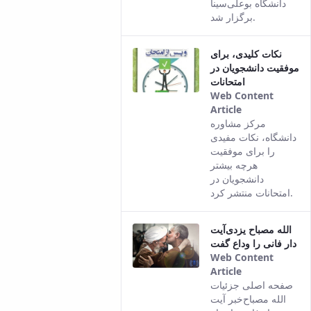
دانشگاه بوعلی‌سینا
برگزار شد.
نکات کلیدی، برای
موفقیت دانشجویان در
امتحانات
Web Content
Article
This result
مرکز مشاوره‌
comes from
دانشگاه، نکات مفیدی
the Persian
را برای موفقیت
version of
هرچه بیشتر
this content.
دانشجویان در
امتحانات منتشر کرد.
آیت‌‎الله مصباح یزدی
دار فانی را وداع گفت
Web Content
Article
This result
صفحه اصلی جزئیات
comes from
خبر آیت‌‎الله مصباح
the Persian