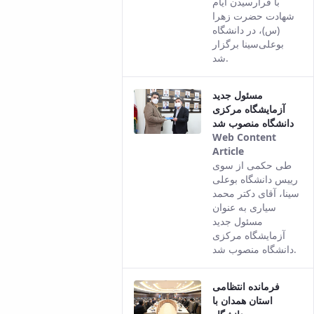
با فرارسیدن ایام
شهادت حضرت زهرا
(س)، در دانشگاه
بوعلی‌سینا برگزار
شد.
مسئول جدید
آزمایشگاه مرکزی
دانشگاه منصوب شد
Web Content
Article
This result
طی حکمی از سوی
comes from
رییس دانشگاه بوعلی
the Persian
سینا، آقای دکتر محمد
version of
سیاری به عنوان
this content.
مسئول جدید
آزمایشگاه مرکزی
دانشگاه منصوب شد.
فرمانده انتظامی
استان همدان با