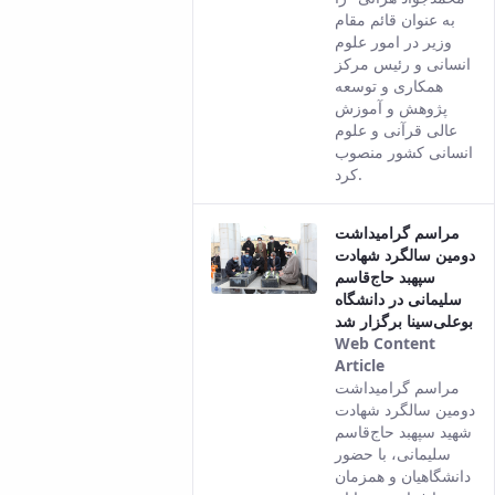
this content.
به عنوان قائم مقام
وزیر در امور علوم
انسانی و رئیس مرکز
همکاری و توسعه
پژوهش و آموزش
عالی قرآنی و علوم
انسانی کشور منصوب
کرد.
مراسم گرامیداشت
دومین سالگرد شهادت
سپهبد حاج‌قاسم
سلیمانی در دانشگاه
بوعلی‌سینا برگزار شد
Web Content
Article
This result
مراسم گرامیداشت
comes from
دومین سالگرد شهادت
the Persian
شهید سپهبد حاج‌قاسم
version of
سلیمانی، با حضور
this content.
دانشگاهیان و همزمان