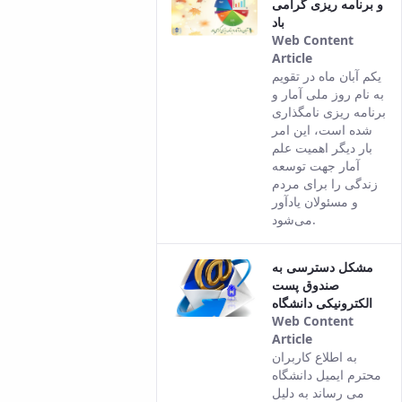
و برنامه ریزی گرامی
باد
Web Content
Article
This result
یکم آبان ماه در تقویم
comes from
به نام روز ملی آمار و
the Persian
برنامه ریزی نامگذاری
version of
شده است، این امر
this content.
بار دیگر اهمیت علم
آمار جهت توسعه
زندگی را برای مردم
و مسئولان یادآور
می‌شود.
مشکل دسترسی به
صندوق پست
الکترونیکی دانشگاه
Web Content
Article
This result
به اطلاع کاربران
comes from
محترم ایمیل دانشگاه
the Persian
می رساند به دلیل