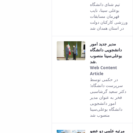
This result
تیم شنای دانشگاه
comes from
بوعلی سینا، نایب
the Persian
قهرمان مسابقات
version of
ورزشی کارکنان دولت
this content.
در استان همدان شد
مدیر جدید امور
دانشجویی دانشگاه
بوعلی‌سینا منصوب
شد.
Web Content
Article
This result
در حکمی توسط
comes from
سرپرست دانشگاه؛
the Persian
دکتر سعید گرشاسبی
version of
فخر به عنوان مدیر
this content.
امور دانشجویی
دانشگاه بوعلی‌سینا
منصوب شد
مرتبه علمی دو عضو