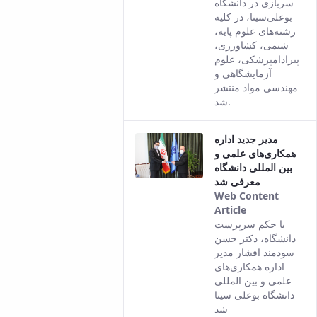
سربازی در دانشگاه
version of
بوعلی‌سینا، در کلیه
this content.
رشته‌های علوم پایه،
شیمی، کشاورزی،
پیرادامپزشکی، علوم
آزمایشگاهی و
مهندسی مواد منتشر
شد.
مدیر جدید اداره
همکاری‌های علمی و
بین المللی دانشگاه
معرفی شد
Web Content
Article
This result
با حکم سرپرست
comes from
دانشگاه، دکتر حسن
the Persian
سودمند افشار مدیر
version of
اداره همکاری‌های
this content.
علمی و بین المللی
دانشگاه بوعلی سینا
شد