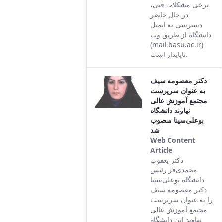
version of
برخی مشکلات فنی،
this content.
در حال حاضر
دسترسی به ایمیل
دانشگاه از طریق وب
(mail.basu.ac.ir)
ناپایدار است.
دکتر معصومه سیف
به عنوان سرپرست
مجتمع آموزش عالی
نهاوند دانشگاه
بوعلی‌سینا منصوب
شد
Web Content
Article
This result
دکتر یعقوب
comes from
محمدی‌فر رئیس
the Persian
دانشگاه بوعلی‌سینا
version of
دکتر معصومه سیف
this content.
را به عنوان سرپرست
مجتمع آموزش عالی
نهاوند این دانشگاه