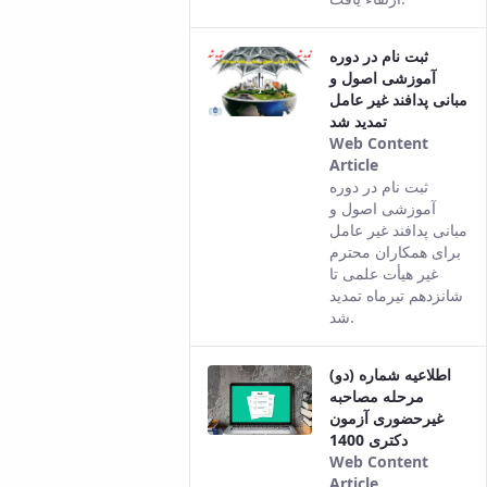
ثبت نام در دوره
آموزشی اصول و
مبانی پدافند غیر عامل
تمدید شد
Web Content
Article
This result
ثبت نام در دوره
comes from
آموزشی اصول و
the Persian
مبانی پدافند غیر عامل
version of
برای همکاران محترم
this content.
غیر هیأت علمی تا
شانزدهم تیرماه تمدید
شد.
اطلاعیه شماره (دو)
مرحله مصاحبه
غیرحضوری آزمون
دکتری 1400
Web Content
Article