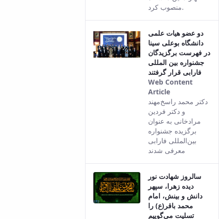
منصوب کرد.
دو عضو هیات علمی
دانشگاه بوعلی سینا
در فهرست برگزیدگان
جشنواره بین المللی
فارابی قرار گرفتند
Web Content
Article
This result
دکتر محمد راسخ‌مهند
comes from
و دکتر فردین
the Persian
مرادخانی به عنوان
version of
برگزیده جشنواره
this content.
بین‌المللی فارابی
معرفی شدند
سالروز شهادت نور
دیده زهرا، سپهر
دانش و بینش، امام
محمد باقر(ع) را
تسلیت می‌گوییم