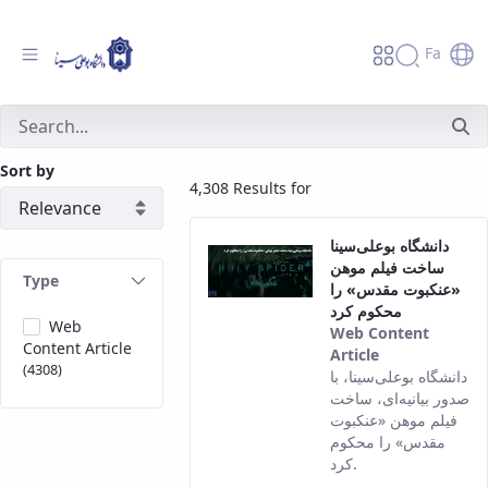
Fa
جستجو - دانشگاه بوعلی سینا همدان
Sort by
4,308 Results for
دانشگاه بوعلی‌سینا
ساخت فیلم موهن
Type
«عنکبوت مقدس» را
محکوم کرد
Web
Web Content
Content Article
Article
(4308)
This result
دانشگاه بوعلی‌سینا، با
comes from
صدور بیانیه‌ای، ساخت
the Persian
فیلم موهن «عنکبوت
version of
مقدس» را محکوم
this content.
کرد.