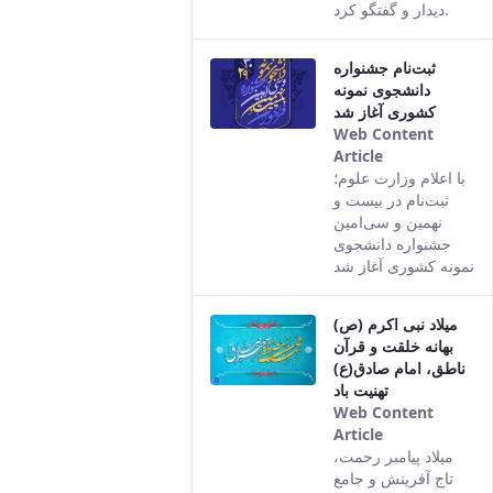
دیدار و گفتگو کرد.
ثبت‌نام جشنواره
دانشجوی نمونه
کشوری آغاز شد
Web Content
Article
This result
با اعلام وزارت علوم؛
comes from
ثبت‌نام در بیست و
the Persian
نهمین و سی‌امین
version of
جشنواره دانشجوی
this content.
نمونه کشوری آغاز شد
میلاد نبی اکرم (ص)
بهانه خلقت و قرآن
ناطق، امام صادق(ع)
تهنیت باد
Web Content
Article
This result
میلاد پیامبر رحمت،
comes from
تاج آفرینش و جامع