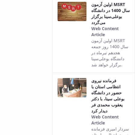
اولین آزمون MSRT
سال 1400 در دانشگاه
بوعلی‌سینا برگزار
می‌گردد
Web Content
Article
This result
اولین آزمون MSRT
comes from
سال 1400 روز جمعه
the Persian
هجدهم تیرماه در
version of
دانشگاه بوعلی‌سینا
this content.
برگزار خواهد شد.
فرمانده نیروی
انتظامی استان با
حضور در دانشگاه
بوعلی سینا، با دکتر
یعقوب محمدی فر
دیدار کرد
Web Content
Article
This result
سردار امیری فرمانده
comes from
نیروی انتظامی استان