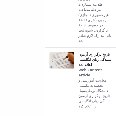
This result
اطلاعیه شماره 2
comes from
مرحله مصاحبه
the Persian
غیرحضوری (مجازی)
version of
آزمون دکتری 1400
this content.
در خصوص تاریخ
برگزاری، شیوه ثبت
نام، مدارک لازم صادر
شد
تاریخ برگزاری آزمون
بسندگی زبان انگلیسی
اعلام شد
Web Content
Article
This result
معاونت آموزشی و
comes from
تحصیلات تکمیلی
the Persian
دانشگاه بوعلی‌سینا،
version of
تاریخ برگزاری آزمون
this content.
بسندگی زبان انگلیسی
را اعلام کرد