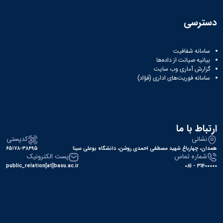
دسترسی
سامانه شفافیت
بیانیه صیانت از داده‌ها
گزارش آماری وب‌ سایت
سامانه فوریت‌های اداری (فؤاد)
ارتباط با ما
نشانی
کدپستی
همدان، چهارباغ شهید مصطفی احمدی روشن، دانشگاه بوعلی سینا
۶۵۱۷۸-۳۸۶۹۵
شماره تماس
پست الکترونیک
public_relation[at]basu.ac.ir
31400000 - 081