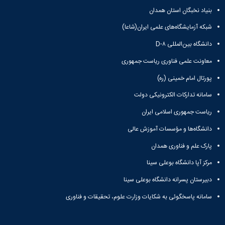
همایش‌ها
بنیاد نخبگان استان همدان
انتشارات
شبکه آزمایشگاه‌های علمی ایران(شاعا)
دانشگاه
نشر
دانشگاه بین‌المللی D-۸
کتب
مجلات
معاونت علمی فناوری ریاست جمهوری
علمی
پورتال امام خمینی (ره)
فصلنامه
معاونت
سامانه تدارکات الکترونیکی دولت
پژوهش
و
ریاست جمهوری اسلامی ایران
فناوری
دانشگاه‌ها و مؤسسات آموزش عالی
پارک علم و فناوری همدان
مرکز آپا دانشگاه بوعلی سینا
دبیرستان پسرانه دانشگاه بوعلی سینا
سامانه پاسخگوئی به شکایات وزارت علوم، تحقیقات و فناوری