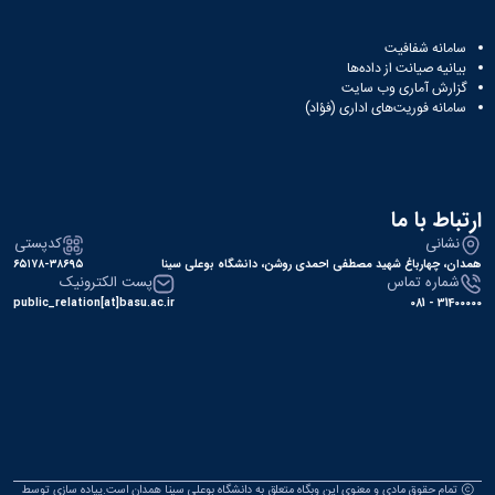
سامانه شفافیت
بیانیه صیانت از داده‌ها
گزارش آماری وب‌ سایت
سامانه فوریت‌های اداری (فؤاد)
ارتباط با ما
نشانی
کدپستی
همدان، چهارباغ شهید مصطفی احمدی روشن، دانشگاه بوعلی سینا
۶۵۱۷۸-۳۸۶۹۵
شماره تماس
پست الکترونیک
public_relation[at]basu.ac.ir
31400000 - 081
تمام حقوق مادی و معنوی این وبگاه متعلق به دانشگاه بوعلی سینا همدان است.پیاده سازی توسط