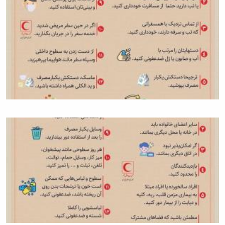
همایش‌ها
انتشارات
دانشگاه
نشر
کتب
مجلات
علمی
فصلنامه
معاونت
پژوهش
و
فناوری