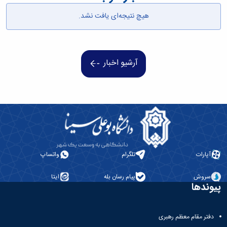
همایش‌ها
هیچ نتیجه‌ای یافت نشد.
انتشارات
دانشگاه
نشر
کتب
مجلات
آرشیو اخبار
علمی
فصلنامه
معاونت
پژوهش
و
فناوری
آپارات
تلگرام
واتساپ
سروش
پیام رسان بله
ایتا
پیوندها
دفتر مقام معظم رهبری