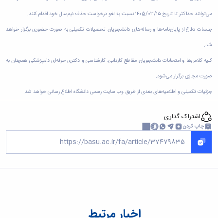
زمین
آزمایشگاه
و
دانشگاه
آموزش
معظم
چمن
باستان
حسابداری
می‌توانند حداکثر تا تاریخ ۱۴۰5/۰۳/۱۵ نسبت به لغو درخواست حذف نیم‌سال خود اقدام کنند.
(محمد)
کارکنان
رهبری
شناسی
سالن‌های
رزن
سایر
تماس
جلسات دفاع از پایان‌نامه‌ها و رساله‌های دانشجویان تحصیلات تکمیلی به صورت حضوری برگزار خواهد
ورزشی
آزمایشگاه
صنایع
تقویم
با
تفریحی-
هوش
غذایی
شد.
آموزشی
دانشگاه
سیاحتی
ربات
بهار
نظامنامه
روابط
کلیه کلاس‌ها و امتحانات دانشجویان مقاطع کاردانی، کارشناسی و دکتری حرفه‌ای دامپزشکی همچنان به
باغ
و
مجتمع
اخلاق
عمومی
دانشگاه
بینایی
آموزش
آموزش
صورت مجازی برگزار می‌شود.
آدرس
موزه
آزمایشگاه
عالی
دانش‌آموختگان
دانشکده‌ها
تاریخ
جزئیات تکمیلی و اطلاعیه‌های بعدی از طریق وب سایت رسمی دانشگاه اطلاع رسانی خواهد شد.
ژئوماتیک
فاطمیه
شماره
طبیعی
پژوهش
نهاوند
تلفن‌ها
کتابخانه
اشتراک گذاری
(ویژه
مرکزی
دختران)
چاپ کردن
و
مرکز
اسناد
پایان
نامه
و
رساله
علم
اخبار مرتبط
سنجی