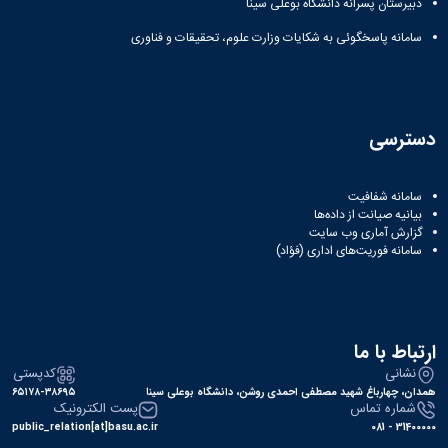
دبیرستان پسرانه دانشگاه بوعلی سینا
سامانه پاسخگوئی به شکایات وزارت علوم، تحقیقات و فناوری
دسترسی
سامانه شفافیت
بیانیه صیانت از داده‌ها
گزارش آماری وب‌ سایت
سامانه فوریت‌های اداری (فؤاد)
ارتباط با ما
نشانی
کدپستی
همدان، چهارباغ شهید مصطفی احمدی روشن، دانشگاه بوعلی سینا
۶۵۱۷۸-۳۸۶۹۵
شماره تماس
پست الکترونیک
public_relation[at]basu.ac.ir
31400000 - 081