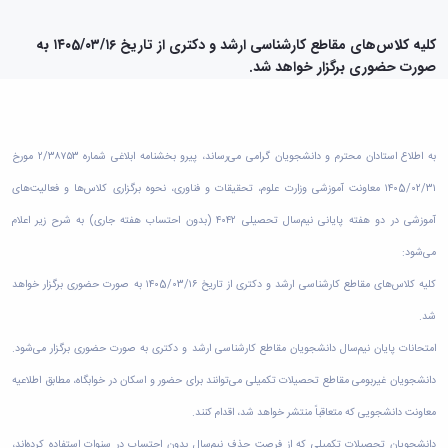
دامپزشکی
دانشجویی
توسعه
تحصیل
مشاوره
گیاهی
هویت
علوم
تشکل‌های
مدیریت
در
و
ارتباط
پژوهشکده
پایه
اسلامی
کلیه کلاس‌های مقاطع کارشناسی ارشد و دکتری از تاریخ ۱۴۰5/۰۳/۱۶ به
و
دانشگاه
با ما
سبک
آب
علوم
دانشجویان
صورت حضوری برگزار خواهد شد.
پشتیبانی
D8
روابط
زندگی
مرکز
اقتصادی
نشریات
معاونت
رشته‌های
بین
مرکز
آپا
و
دانشجویی
تحصیلی
آموزشی
الملل
بهداشت
دانشگاه
اجتماعی
کانون‌های
کارشناسی
و
(قدم
و
بوعلی
علوم
فرهنگی
تحصیلات
الآن)
تحصیلات
به اطلاع استادان محترم و دانشجویان گرامی می‌رساند، پیرو بخشنامه ابلاغی شماره ۲/۳۸۷۵۳ مورخ
درمان
سینا
ورزشی
فعالیت‌های
Apply
تکمیلی
تکمیلی
خوابگاه‌های
آزمایشگاه
دانشکده
Now
۱۴۰5/۰۲/۳۱ معاونت آموزشی وزارت علوم، تحقیقات و فناوری، نحوه برگزاری کلاس‌ها و فعالیت‌های
داوطلبانه
آموزش‌های
معاونت
های
دانشجویی
های
سمن‌های
آزاد
دانشجویی
آموزشی در دو هفته پایانی نیم‌سال تحصیلی ۴۰۴۲ (بدون احتساب هفته جاری) به شرح زیر اعلام
تحقیقاتی
سلف
اقماری
مرتبط
برنامه‌های
معاونت
آزمایشگاه
فنی
سرویس
بنیاد
آموزشی
می‌شود:
پژوهش
مرکزی
ورزش و
و
خیرین
آموزش
و
آزمایشگاه
سرگرمی
کلیه کلاس‌های مقاطع کارشناسی ارشد و دکتری از تاریخ ۱۴۰5/۰۳/۱۶ به صورت حضوری برگزار خواهد
مهندسی
حامی
زبان
فناوری
اداره
تنش
کبودرآهنگ
دانشگاه
فارسی
شد.
معاونت
تربیت
پسماند
فنی
بوعلی
به
فرهنگی
بدنی
آزمایشگاه
امتحانات پایان نیم‌سال دانشجویان مقاطع کارشناسی ارشد و دکتری به صورت حضوری برگزار می‌شود.
و
سینا
غیرفارسی‌زبانان
و
و
مقاومت
منابع
مؤسسه
آموزش‌های
دانشجویان غیربومی مقاطع تحصیلات تکمیلی می‌توانند برای حضور و اسکان در خوابگاه، مطابق اطلاعیه
اجتماعی
فوق
مصالح
طبیعی
حمایت
کاربردی
نهاد
برنامه
آزمایشگاه
معاونت دانشجویی که متعاقباً منتشر خواهد شد، اقدام کنند.
تویسرکان
های
و
نمایندگی
مواد
استخر
مدیریت
مردمی
الکترونیکی
مقام
دانشجویان تحصیلات تکمیلی که از فرصت حذف نیم‌سال بدون احتساب در سنوات استفاده کرده‌اند،