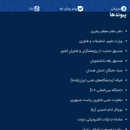
همایش‌ها
سروش
پیام رسان بله
ایتا
انتشارات
پیوندها
دانشگاه
نشر
کتب
دفتر مقام معظم رهبری
مجلات
علمی
وزارت علوم، تحقیقات و فناوری
فصلنامه
صندوق حمایت از پژوهشگران و فناوران کشور
معاونت
پژوهش
صندوق رفاه دانشجویان
و
فناوری
بنیاد نخبگان استان همدان
شبکه آزمایشگاه‌های علمی ایران(شاعا)
دانشگاه بین‌المللی D-۸
معاونت علمی فناوری ریاست جمهوری
پورتال امام خمینی (ره)
سامانه تدارکات الکترونیکی دولت
ریاست جمهوری اسلامی ایران