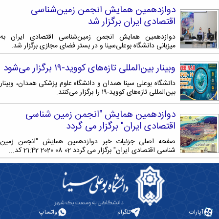
زمین
آزمایشگاه
و
دانشگاه
آموزش
دوازدهمین همایش انجمن زمین‌شناسی
معظم
چمن
باستان
حسابداری
(محمد)
کارکنان
اقتصادی ایران برگزار شد
رهبری
شناسی
سالن‌های
رزن
سایر
تماس
ورزشی
آزمایشگاه
صنایع
تقویم
دوازدهمین همایش انجمن زمین‌شناسی اقتصادی ایران به
با
تفریحی-
هوش
میزبانی دانشگاه بوعلی‌سینا و در بستر فضای مجازی برگزار شد.
غذایی
آموزشی
دانشگاه
سیاحتی
ربات
بهار
نظامنامه
روابط
باغ
و
وبینار بین‌المللی تازه‌های کووید-۱۹ برگزار می‌شود
مجتمع
اخلاق
عمومی
دانشگاه
بینایی
آموزش
آموزش
آدرس
موزه
دانشگاه بوعلی سینا همدان و دانشگاه علوم پزشکی همدان، وبینار
آزمایشگاه
عالی
دانش‌آموختگان
دانشکده‌ها
بین‌المللی تازه‌های کووید-۱۹ را برگزار می‌کنند.
تاریخ
ژئوماتیک
فاطمیه
شماره
طبیعی
پژوهش
نهاوند
تلفن‌ها
دوازدهمین همایش "انجمن زمین شناسی
کتابخانه
(ویژه
اقتصادی ایران" برگزار می گردد
مرکزی
دختران)
و
صفحه اصلی جزئیات خبر دوازدهمین همایش "انجمن زمین
مرکز
شناسی اقتصادی ایران" برگزار می گردد 02 08 2020 21:42 کد...
اسناد
پایان
نامه
و
رساله
علم
آپارات
تلگرام
واتساپ
سنجی