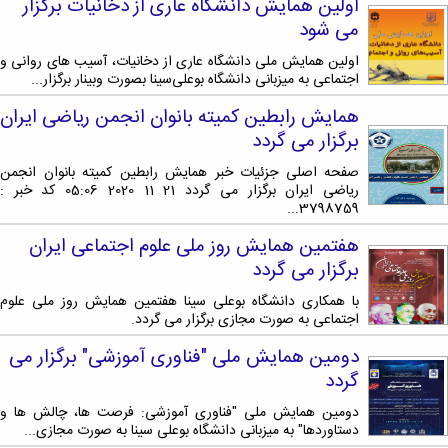
دامپزشکی
اولین همایش دانشگاه عاری از دخانیات برگزار
دانشجویی
توسعه
تحصیل
مشاوره
گیاهی
هویت
علوم
تشکل‌های
می‌ شود
مدیریت
در
و
ارتباط
پژوهشکده
پایه
اسلامی
و
دانشگاه
با ما
سبک
آب
اولین همایش ملی دانشگاه عاری از دخانیات، آسیب های روانی و
علوم
دانشجویان
پشتیبانی
D8
روابط
اجتماعی به میزبانی دانشگاه بوعلی‌سینا بصورت وبینار برگزار...
زندگی
مرکز
اقتصادی
نشریات
معاونت
رشته‌های
بین
مرکز
آپا
و
دانشجویی
تحصیلی
آموزشی
همایش رابطین کمیته بانوان انجمن ریاضی ایران
الملل
بهداشت
دانشگاه
اجتماعی
کانون‌های
کارشناسی
و
(قدم
برگزار می گردد
و
بوعلی
علوم
فرهنگی
تحصیلات
الآن)
تحصیلات
درمان
سینا
ورزشی
فعالیت‌های
Apply
تکمیلی
صفحه اصلی جزئیات خبر همایش رابطین کمیته بانوان انجمن
تکمیلی
خوابگاه‌های
آزمایشگاه
دانشکده
ریاضی ایران برگزار می گردد 21 11 2020 05:06 کد خبر :
Now
داوطلبانه
آموزش‌های
معاونت
های
دانشجویی
3798759...
های
سمن‌های
آزاد
دانشجویی
تحقیقاتی
سلف
اقماری
مرتبط
برنامه‌های
معاونت
هفتمین همایش روز ملی علوم اجتماعی ایران
آزمایشگاه
فنی
سرویس
بنیاد
آموزشی
پژوهش
مرکزی
برگزار می گردد
ورزش و
و
خیرین
آموزش
و
آزمایشگاه
سرگرمی
مهندسی
حامی
زبان
فناوری
با همکاری دانشگاه بوعلی سینا هفتمین همایش روز ملی علوم
اداره
تنش
کبودرآهنگ
دانشگاه
فارسی
اجتماعی به صورت مجازی برگزار می گردد.
معاونت
تربیت
پسماند
فنی
بوعلی
به
فرهنگی
بدنی
آزمایشگاه
و
دومین همایش ملی "فناوری آموزشی" برگزار می
سینا
غیرفارسی‌زبانان
و
و
مقاومت
منابع
مؤسسه
گردد
آموزش‌های
اجتماعی
فوق
مصالح
طبیعی
حمایت
کاربردی
نهاد
برنامه
آزمایشگاه
دومین همایش ملی "فناوری آموزشی: فرصت ها، چالش ها و
تویسرکان
های
و
نمایندگی
دستاوردها" به میزبانی دانشگاه بوعلی سینا به صورت مجازی...
مواد
استخر
مدیریت
مردمی
الکترونیکی
مقام