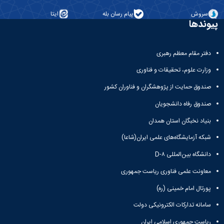
همایش‌ها
سروش
پیام رسان بله
ایتا
انتشارات
پیوندها
دانشگاه
نشر
کتب
دفتر مقام معظم رهبری
مجلات
علمی
وزارت علوم، تحقیقات و فناوری
فصلنامه
صندوق حمایت از پژوهشگران و فناوران کشور
معاونت
پژوهش
صندوق رفاه دانشجویان
و
بنیاد نخبگان استان همدان
فناوری
شبکه آزمایشگاه‌های علمی ایران(شاعا)
دانشگاه بین‌المللی D-۸
معاونت علمی فناوری ریاست جمهوری
پورتال امام خمینی (ره)
سامانه تدارکات الکترونیکی دولت
ریاست جمهوری اسلامی ایران