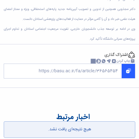
زمین
آزمایشگاه
و
دانشگاه
آموزش
معظم
چمن
باستان
حسابداری
دکتر مجذوبی همچنین از تدوین و تصویب آیین‌نامه جدید پایه‌های استحقاقی، ویژه و ممتاز اعضای
(محمد)
کارکنان
رهبری
شناسی
سالن‌های
رزن
سایر
تماس
هیئت علمی خبر داد و آن را گامی مؤثر در حمایت از فعالیت‌های پژوهشی استادان دانست.
ورزشی
آزمایشگاه
صنایع
تقویم
با
تفریحی-
هوش
غذایی
آموزشی
وی در ادامه بر توسعه جذب دانشجویان خارجی، تقویت مرجعیت اجتماعی استادان و تداوم اجرای
دانشگاه
سیاحتی
ربات
بهار
نظامنامه
روابط
باغ
پروژه‌های عمرانی دانشگاه تأکید کرد.
و
مجتمع
اخلاق
عمومی
دانشگاه
بینایی
آموزش
آموزش
آدرس
موزه
آزمایشگاه
اشتراک گذاری
عالی
دانش‌آموختگان
دانشکده‌ها
تاریخ
ژئوماتیک
فاطمیه
چاپ کردن
شماره
طبیعی
پژوهش
نهاوند
تلفن‌ها
کتابخانه
(ویژه
مرکزی
دختران)
و
مرکز
اسناد
پایان
نامه
اخبار مرتبط
و
رساله
هیچ نتیجه‌ای یافت نشد.
علم
سنجی