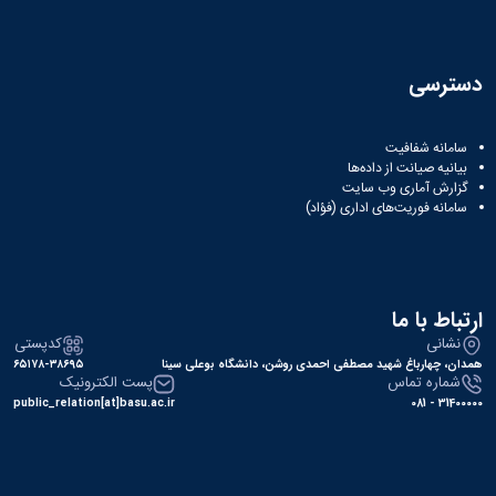
دسترسی
سامانه شفافیت
بیانیه صیانت از داده‌ها
گزارش آماری وب‌ سایت
سامانه فوریت‌های اداری (فؤاد)
ارتباط با ما
نشانی
کدپستی
همدان، چهارباغ شهید مصطفی احمدی روشن، دانشگاه بوعلی سینا
۶۵۱۷۸-۳۸۶۹۵
شماره تماس
پست الکترونیک
public_relation[at]basu.ac.ir
31400000 - 081