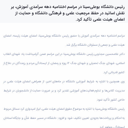
دامپزشکی
دانشجویی
توسعه
تحصیل
مشاوره
گیاهی
هویت
علوم
تشکل‌های
رئیس دانشگاه بوعلی‌سینا در مراسم اختتامیه دهه سرآمدی آموزش، بر
مدیریت
در
و
ارتباط
پژوهشکده
پایه
اسلامی
نقش اساتید در حفظ مرجعیت علمی و فرهنگی دانشگاه و حمایت از
و
دانشگاه
با ما
سبک
آب
علوم
دانشجویان
پشتیبانی
اعضای هیئت علمی تأکید کرد.
D8
روابط
زندگی
مرکز
اقتصادی
نشریات
معاونت
رشته‌های
بین
مرکز
آپا
و
دانشجویی
تحصیلی
آموزشی
الملل
بهداشت
دانشگاه
اجتماعی
مراسم اختتامیه دهه سرآمدی آموزش با حضور رئیس دانشگاه بوعلی‌سینا، اعضای هیئت رئیسه، اعضای
کانون‌های
کارشناسی
و
(قدم
و
بوعلی
علوم
فرهنگی
تحصیلات
الآن)
تحصیلات
هیئت علمی و جمعی از مسئولان دانشگاه برگزار شد.
درمان
سینا
ورزشی
فعالیت‌های
Apply
تکمیلی
تکمیلی
خوابگاه‌های
آزمایشگاه
دانشکده
Now
داوطلبانه
دکتر غلامحسین مجذوبی رئیس دانشگاه بوعلی‌سینا در این مراسم ضمن گرامیداشت یاد شهدای انقلاب
آموزش‌های
معاونت
های
دانشجویی
های
سمن‌های
آزاد
دانشجویی
تحقیقاتی
اسلامی، شهدای جنگ تحمیلی و شهدای جنگ ۱۲ روزه و رمضان، از ایستادگی مردم و رزمندگان در دفاع از
سلف
اقماری
مرتبط
برنامه‌های
معاونت
آزمایشگاه
فنی
سرویس
بنیاد
آموزشی
کشور قدردانی کرد.
پژوهش
مرکزی
ورزش و
و
خیرین
آموزش
و
آزمایشگاه
سرگرمی
وی همچنین با اشاره به شرایط آموزشی دانشگاه در ماه‌های اخیر، از همراهی اعضای هیئت علمی در
مهندسی
حامی
زبان
فناوری
اداره
تنش
کبودرآهنگ
دانشگاه
فارسی
مدیریت کلاس‌ها و تداوم فعالیت‌های آموزشی تقدیر کرد و بر ضرورت حمایت از دانشجویان در شرایط
معاونت
تربیت
پسماند
فنی
بوعلی
به
فرهنگی
بدنی
آزمایشگاه
خاص کشور تأکید نمود.
و
سینا
غیرفارسی‌زبانان
و
و
مقاومت
منابع
مؤسسه
آموزش‌های
اجتماعی
رئیس دانشگاه بوعلی‌سینا با اشاره به موضوع حقوق اعضای هیئت علمی، ابراز امیدواری کرد مسائل مربوط
فوق
مصالح
طبیعی
حمایت
کاربردی
نهاد
برنامه
آزمایشگاه
تویسرکان
به احکام و پرداخت‌ها به‌زودی تعیین تکلیف شود و افزود: دانشگاه در مسیر حفظ شأن و جایگاه استادان
های
و
نمایندگی
مواد
استخر
مدیریت
مردمی
الکترونیکی
مقام
ایستادگی خواهد کرد.