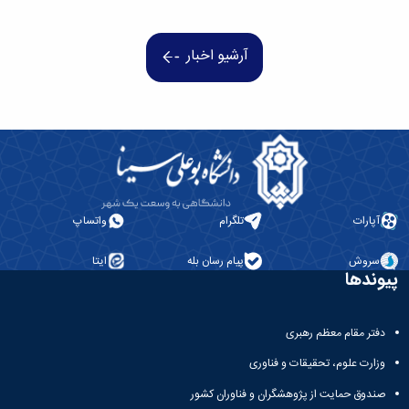
همایش‌ها
انتشارات
دانشگاه
آرشیو اخبار
نشر
کتب
مجلات
علمی
فصلنامه
معاونت
پژوهش
و
آپارات
تلگرام
واتساپ
فناوری
سروش
پیام رسان بله
ایتا
پیوندها
دفتر مقام معظم رهبری
وزارت علوم، تحقیقات و فناوری
صندوق حمایت از پژوهشگران و فناوران کشور