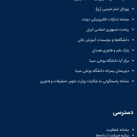
زمین
آزمایشگاه
و
دانشگاه
آموزش
معظم
چمن
باستان
حسابداری
پورتال امام خمینی (ره)
(محمد)
کارکنان
رهبری
شناسی
سالن‌های
رزن
سایر
تماس
سامانه تدارکات الکترونیکی دولت
ورزشی
آزمایشگاه
صنایع
تقویم
با
تفریحی-
هوش
غذایی
آموزشی
دانشگاه
ریاست جمهوری اسلامی ایران
سیاحتی
ربات
بهار
نظامنامه
روابط
باغ
و
دانشگاه‌ها و مؤسسات آموزش عالی
مجتمع
اخلاق
عمومی
دانشگاه
بینایی
آموزش
آموزش
آدرس
پارک علم و فناوری همدان
موزه
آزمایشگاه
عالی
دانش‌آموختگان
دانشکده‌ها
تاریخ
ژئوماتیک
فاطمیه
مرکز آپا دانشگاه بوعلی سینا
شماره
طبیعی
پژوهش
نهاوند
تلفن‌ها
دبیرستان پسرانه دانشگاه بوعلی سینا
کتابخانه
(ویژه
مرکزی
دختران)
سامانه پاسخگوئی به شکایات وزارت علوم، تحقیقات و فناوری
و
مرکز
اسناد
پایان
نامه
دسترسی
و
رساله
علم
سامانه شفافیت
سنجی
بیانیه صیانت از داده‌ها