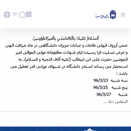
En
دانشگاه
دانشگاه
آموزش
تعطیلی استخر در شبهای نورانی قدر - دانشگاه
اَلسَلامُ عَلیکَ یاآبَاالحَسَنِ یااَمیرَالمُؤمِنینَ
پذیرش
تاریخچه
پژوهش
بوعلی سینا همدان
ضمن آرزوی قبولی طاعات و عبادات عزیزان دانشگاهی در ماه ضیافت الهی
فناوری و
کارشناسی
دانشکده‌ها
و
پردیس
کارآفرینی
و عرض تسلیت فرا رسیدن ایام شهادت مظلومانه مولی الموالی امیر
رفاهی
تحصیلات
معرفی
اصلی
رفاهی
دفتر
اعضای
تکمیلی
المومنین حضرت علی ابن ابیطالب (علیه آلاف التحیه و السلام)، به
برنامه
پرسنل
مهندسی
هیأت
ارتباط
پسا
راهبردی
استحضار می رساند استخر دانشگاه در شبهای نورانی قدر تعطیل می
اداره
علمی
کشاورزی
با
دکترا
دانشگاه
باشد :
کارکنان
رفاه
شیمی
صنعت
استعدادهای
نقشه
سه شنبه 96/3/23
دانشجویان
کارکنان
و
پردیس
درخشان
دانشگاه
فارغ
پنج شنبه 96/3/25
مهمانسرای
علوم
علم
دانشجویان
ساختار
التحصیلان
دانشگاه
نفت
شنبه 96/3/27
و
غیرایرانی
سازمانی
فوق
رفاهی
علوم
فناوری
التماس دعا ...
مهمانی
سازمان
برنامه
دانشجویان
انسانی
مراکز
فعالیت‌های
دانشگاه
و
پایگاه
مدیریت
تحقیقات
هنر
دانشجویی
حوزه
خبری
انتقال
امور
و فناوری
و
انجمن‌های
بسنا
ریاست
حمایت‌های
دانشجویان
پژوهشکده
معماری
پیشخوان
علمی
معاونت
تحصیلی
مرکز
شیمی
احراز