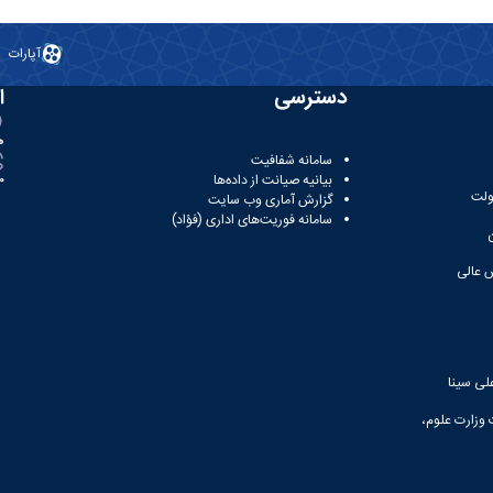
آپارات
دسترسی
ا
ه
سامانه شفافیت
بیانیه صیانت از داده‌ها
81
ولت
گزارش آماری وب‌ سایت
سامانه فوریت‌های اداری (فؤاد)
 عالی
لی سینا
 وزارت علوم،