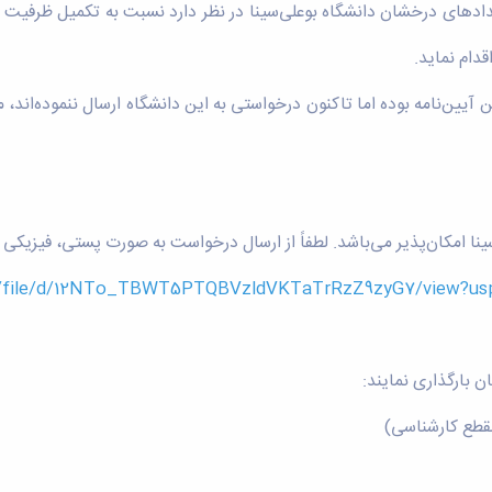
ادهای درخشان دانشگاه بوعلی‌سینا در نظر دارد نسبت به تکمیل ظرفیت 
نا امکان‌پذیر می‌باشد. لطفاً از ارسال درخواست به صورت پستی، فیزیکی 
om/file/d/12NTo_TBWT5PTQBVzldVKTaTrRzZ9zyG7/view?usp
 بارگذاری نمایند:
قطع کارشناسی)