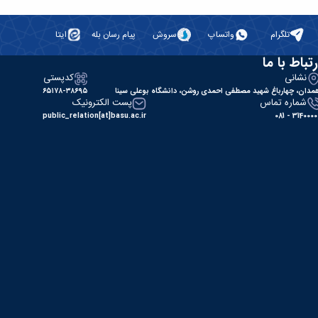
تلگرام
واتساپ
سروش
پیام رسان بله
ایتا
رتباط با ما
نشانی
کدپستی
مدان، چهارباغ شهید مصطفی احمدی روشن، دانشگاه بوعلی سینا
۶۵۱۷۸-۳۸۶۹۵
شماره تماس
پست الکترونیک
public_relation[at]basu.ac.ir
31400000 - 0