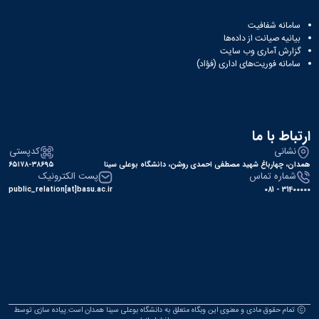
سامانه شفافیت
بیانیه صیانت از داده‌ها
گزارش آماری وب‌ سایت
سامانه فوریت‌های اداری (فؤاد)
ارتباط با ما
نشانی
کدپستی
همدان، چهارباغ شهید مصطفی احمدی روشن، دانشگاه بوعلی سینا
۶۵۱۷۸-۳۸۶۹۵
شماره تماس
پست الکترونیک
public_relation[at]basu.ac.ir
31400000 - 081
تمام حقوق مادی و معنوی این وبگاه متعلق به دانشگاه بوعلی سینا همدان است.پیاده سازی توسط