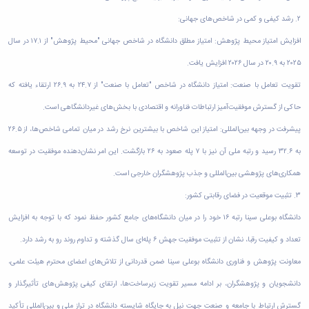
زمین
آزمایشگاه
و
دانشگاه
آموزش
معظم
چمن
باستان
۲. رشد کیفی و کمی در شاخص‌های جهانی:
حسابداری
(محمد)
کارکنان
رهبری
شناسی
سالن‌های
رزن
سایر
تماس
افزایش امتیاز محیط پژوهش: امتیاز مطلق دانشگاه در شاخص جهانی "محیط پژوهش" از ۱۷.۱ در سال
ورزشی
آزمایشگاه
صنایع
تقویم
با
تفریحی-
هوش
غذایی
۲۰۲۵ به ۲۰.۹ در سال ۲۰۲۶ افزایش یافت.
آموزشی
دانشگاه
سیاحتی
ربات
بهار
نظامنامه
روابط
تقویت تعامل با صنعت: امتیاز دانشگاه در شاخص "تعامل با صنعت" از ۲۴.۷ به ۲۶.۹ ارتقاء یافته که
باغ
و
مجتمع
اخلاق
عمومی
دانشگاه
بینایی
آموزش
حاکی از گسترش موفقیت‌آمیز ارتباطات فناورانه و اقتصادی با بخش‌های غیردانشگاهی است.
آموزش
آدرس
موزه
آزمایشگاه
عالی
دانش‌آموختگان
دانشکده‌ها
پیشرفت در وجهه بین‌المللی: امتیاز این شاخص با بیشترین نرخ رشد در میان تمامی شاخص‌ها، از ۲۶.۵
تاریخ
ژئوماتیک
فاطمیه
شماره
طبیعی
پژوهش
نهاوند
به ۳۲.۶ رسید و رتبه ملی آن نیز با ۷ پله صعود به ۲۶ بازگشت. این امر نشان‌دهنده موفقیت در توسعه
تلفن‌ها
کتابخانه
(ویژه
همکاری‌های پژوهشی بین‌المللی و جذب پژوهشگران خارجی است.
مرکزی
دختران)
و
۳. تثبیت موقعیت در فضای رقابتی کشور:
مرکز
دانشگاه بوعلی سینا رتبه ۱۶ خود را در میان دانشگاه‌های جامع کشور حفظ نمود که با توجه به افزایش
اسناد
پایان
تعداد و کیفیت رقبا، نشان از تثبیت موفقیت جهش ۶ پله‌ای سال گذشته و تداوم روند رو به رشد دارد.
نامه
و
معاونت پژوهش و فناوری دانشگاه بوعلی سینا ضمن قدردانی از تلاش‌های اعضای محترم هیئت علمی،
رساله
دانشجویان و پژوهشگران، بر ادامه مسیر تقویت زیرساخت‌ها، ارتقای کیفی پژوهش‌های تأثیرگذار و
علم
سنجی
گسترش ارتباط با جامعه و صنعت جهت نیل به جایگاه شایسته دانشگاه در تراز ملی و بین‌المللی تأکید