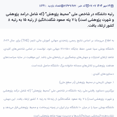
دامپزشکی
دانشجویی
توسعه
تحصیل
مشاوره
گیاهی
هویت
علوم
تشکل‌های
26 مهر 1404 07:07
کد خبر : 21637822
تعداد بازدید : 11661
مدیریت
در
و
ارتباط
پژوهشکده
پایه
اسلامی
و
دانشگاه
رتبه دانشگاه در شاخص ملی "محیط پژوهش" (که شامل درآمد پژوهشی
با ما
سبک
آب
علوم
دانشجویان
پشتیبانی
D8
روابط
و شهرت پژوهشی است) با ۷ پله صعود شگفت‌انگیز، از رتبه ۱۵ به رتبه ۸
زندگی
مرکز
اقتصادی
نشریات
معاونت
رشته‌های
بین
کشور ارتقاء یافت.
مرکز
آپا
و
دانشجویی
تحصیلی
آموزشی
الملل
بهداشت
دانشگاه
اجتماعی
کانون‌های
کارشناسی
و
(قدم
و
بوعلی
علوم
فرهنگی
تحصیلات
الآن)
تحصیلات
به اطلاع می‌رساند بر اساس نتایج رسمی رتبه‌بندی جهانی آموزش عالی تایمز (THE) برای سال ۲۰۲۶،
درمان
سینا
ورزشی
فعالیت‌های
Apply
تکمیلی
تکمیلی
خوابگاه‌های
آزمایشگاه
دانشکده
دانشگاه بوعلی سینا ضمن حفظ جایگاه ۱۵۰۰-۱۲۰۱ جهانی خود، توانست در تمامی شاخص‌های کلیدی،
Now
داوطلبانه
آموزش‌های
معاونت
های
دانشجویی
های
سمن‌های
آزاد
دانشجویی
شاهد ارتقای امتیازات و جهش‌های چشمگیری در رتبه‌های ملی باشد. این موفقیت در سایه سیاست‌های
تحقیقاتی
سلف
اقماری
مرتبط
برنامه‌های
معاونت
آزمایشگاه
فنی
سرویس
بنیاد
آموزشی
هدفمند پژوهشی و تلاش‌های مجدانه خانواده بزرگ دانشگاه حاصل شده است.
پژوهش
مرکزی
ورزش و
و
خیرین
آموزش
و
آزمایشگاه
دستاوردهای کلیدی :
سرگرمی
مهندسی
حامی
زبان
فناوری
اداره
تنش
کبودرآهنگ
دانشگاه
فارسی
۱. جهش تاریخی در محیط پژوهش (در سطح ملی):
معاونت
تربیت
پسماند
فنی
بوعلی
به
فرهنگی
بدنی
آزمایشگاه
بزرگترین دستاورد رقابتی ملی: رتبه دانشگاه در شاخص ملی "محیط پژوهش" (که شامل درآمد پژوهشی
و
سینا
غیرفارسی‌زبانان
و
و
مقاومت
منابع
مؤسسه
آموزش‌های
و شهرت پژوهشی است) با ۷ پله صعود شگفت‌انگیز، از رتبه ۱۵ به رتبه ۸ کشور ارتقاء یافت. این جهش،
اجتماعی
فوق
مصالح
طبیعی
حمایت
کاربردی
نهاد
برنامه
آزمایشگاه
دانشگاه بوعلی سینا را در میان ۱۰ دانشگاه برتر ایران در زمینه زیرساخت و محیط پژوهشی قرار می‌دهد و
تویسرکان
های
و
نمایندگی
مواد
استخر
مدیریت
مردمی
الکترونیکی
نشان‌دهنده اثربخشی سرمایه‌گذاری‌ها و مدیریت بهینه منابع پژوهشی است.
مقام