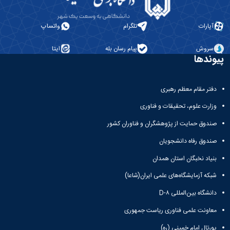
همایش‌ها
انتشارات
آپارات
تلگرام
واتساپ
دانشگاه
نشر
سروش
پیام رسان بله
ایتا
کتب
پیوندها
مجلات
علمی
فصلنامه
دفتر مقام معظم رهبری
معاونت
پژوهش
وزارت علوم، تحقیقات و فناوری
و
صندوق حمایت از پژوهشگران و فناوران کشور
فناوری
صندوق رفاه دانشجویان
بنیاد نخبگان استان همدان
شبکه آزمایشگاه‌های علمی ایران(شاعا)
دانشگاه بین‌المللی D-۸
معاونت علمی فناوری ریاست جمهوری
پورتال امام خمینی (ره)