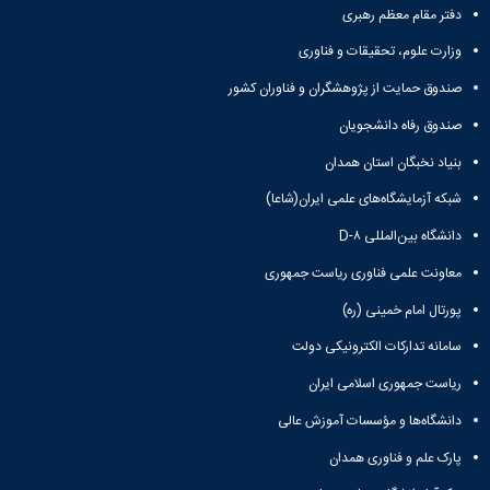
دفتر مقام معظم رهبری
همایش‌ها
انتشارات
وزارت علوم، تحقیقات و فناوری
دانشگاه
نشر
صندوق حمایت از پژوهشگران و فناوران کشور
کتب
صندوق رفاه دانشجویان
مجلات
علمی
بنیاد نخبگان استان همدان
فصلنامه
معاونت
شبکه آزمایشگاه‌های علمی ایران(شاعا)
پژوهش
دانشگاه بین‌المللی D-۸
و
فناوری
معاونت علمی فناوری ریاست جمهوری
پورتال امام خمینی (ره)
سامانه تدارکات الکترونیکی دولت
ریاست جمهوری اسلامی ایران
دانشگاه‌ها و مؤسسات آموزش عالی
پارک علم و فناوری همدان