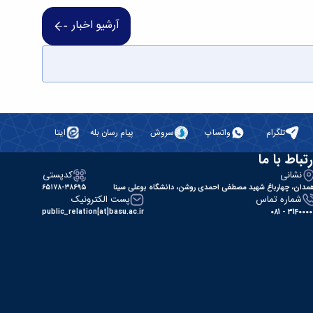
آرشیو اخبار
تلگرام
واتساپ
سروش
پیام رسان بله
ایتا
رتباط با ما
نشانی
کدپستی
مدان، چهارباغ شهید مصطفی احمدی روشن، دانشگاه بوعلی سینا
۶۵۱۷۸-۳۸۶۹۵
شماره تماس
پست الکترونیک
public_relation[at]basu.ac.ir
31400000 - 0