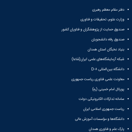
همایش‌ها
دفتر مقام معظم رهبری
انتشارات
دانشگاه
وزارت علوم، تحقیقات و فناوری
نشر
کتب
صندوق حمایت از پژوهشگران و فناوران کشور
مجلات
صندوق رفاه دانشجویان
علمی
فصلنامه
بنیاد نخبگان استان همدان
معاونت
پژوهش
شبکه آزمایشگاه‌های علمی ایران(شاعا)
و
دانشگاه بین‌المللی D-۸
فناوری
معاونت علمی فناوری ریاست جمهوری
پورتال امام خمینی (ره)
سامانه تدارکات الکترونیکی دولت
ریاست جمهوری اسلامی ایران
دانشگاه‌ها و مؤسسات آموزش عالی
پارک علم و فناوری همدان