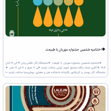
🍀اختتامیه ششمین جشنواره مهربان با طبیعت
🍀اختتامیه ششمین جشنواره مهربان با طبیعت 🍀نمایشگاه آثار نقاشی زمان ۲۴ الی ۲۸ آبان
۱۴۰۴ 🍀گالری استاد زنگنه مجتمع شهید آوینی ساعات بازدید ۹الی ۱۲ صبح و ۱۶ الی ۱۹ عصر 🍀
نمایشگاه آثار پوستر و کاریکاتور نگارخانه دانشکده هنر و معماری بوعلی‌سینا ساعات بازدید ۱۰
الی ۱۶ ...