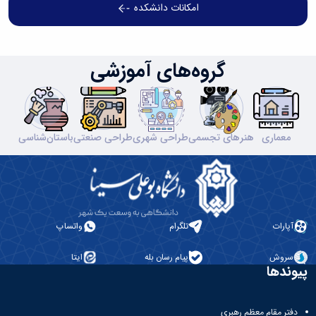
امکانات دانشکده
گروه‌های آموزشی
معماری
هنرهای تجسمی
طراحی شهری
طراحی صنعتی
باستان‌شناسی
آپارات
تلگرام
واتساپ
سروش
پیام رسان بله
ایتا
پیوندها
دفتر مقام معظم رهبری