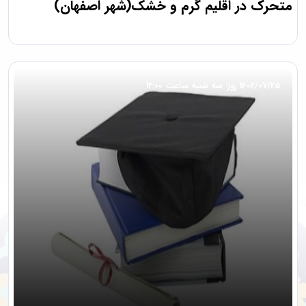
متحرک در اقلیم گرم و خشک(شهر اصفهان)
1402/07/25 روز: سه شنبه ساعت 12:00