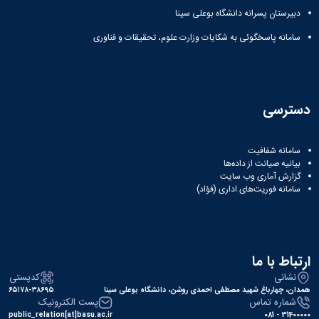
دبیرستان پسرانه دانشگاه بوعلی سینا
سامانه پاسخگوئی به شکایات وزارت علوم، تحقیقات و فناوری
دسترسی
سامانه شفافیت
بیانیه صیانت از داده‌ها
گزارش آماری وب‌ سایت
سامانه فوریت‌های اداری (فؤاد)
ارتباط با ما
نشانی
کدپستی
همدان، چهارباغ شهید مصطفی احمدی روشن، دانشگاه بوعلی سینا
۶۵۱۷۸-۳۸۶۹۵
شماره تماس
پست الکترونیک
public_relation[at]basu.ac.ir
31400000 - 081