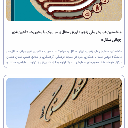
«نخستین همایش ملی زنجیره ارزش سفال و سرامیک با محوریت لالجین شهر
جهانی سفال»
«نخستین همایش ملی زنجیره ارزش سفال و سرامیک با محوریت لالجین شهر جهانی سفال» در
دانشگاه بوعلی سینا با همکاری اداره کل میراث فرهنگی، گردشگری و صنایع دستی استان همدان
برگزار خواهد شد. محورهای همایش • مواد اولیه و الزامات پیش از تولید • طراحی، سنت و
نوآوری در تولید سفال و سرامیک • آسیب ها...