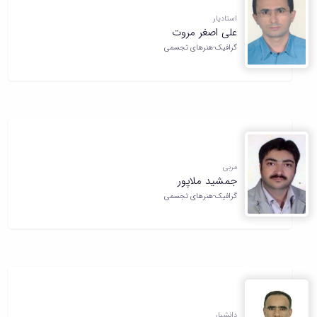
استادیار
علی اصغر مروت
گرافیک-هنرهای تجسمی
مربی
جمشید ملاپور
گرافیک-هنرهای تجسمی
دانشیار