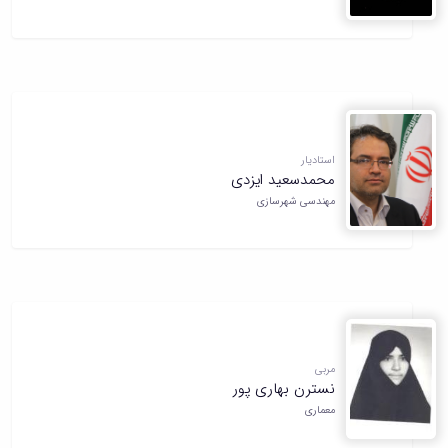
استادیار
محمدسعید ایزدی
مهندسی شهرسازی
مربی
نسترن بهاری پور
معماری