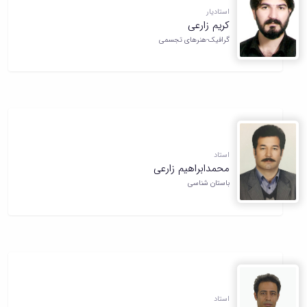
استادیار
کریم زارعی
گرافیک-هنرهای تجسمی
استاد
محمدابراهیم زارعی
باستان شناسی
استاد