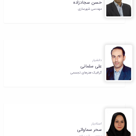
حسن سجادزاده
مهندسی شهرسازی
دانشیار
علی سلمانی
گرافیک-هنرهای تجسمی
استادیار
سحر سماواتی