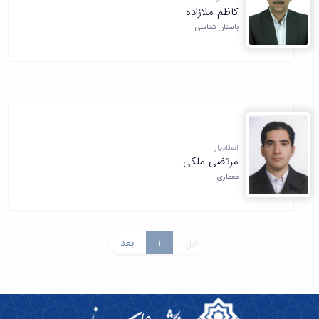
کاظم ملازاده
باستان شناسی
استادیار
مرتضی ملکی
معماری
قبل
1
بعد