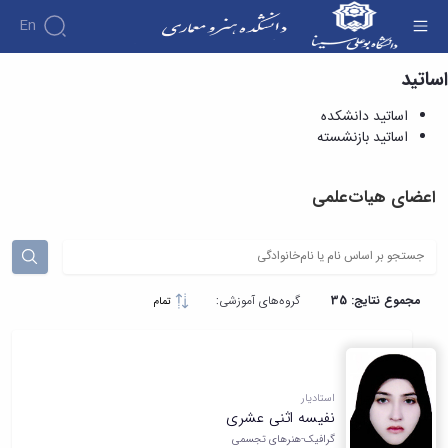
En
اساتید
اساتید دانشکده - دانشکده هنر و معماری
اساتید دانشکده
اساتید بازنشسته
اعضای هیات‌علمی
مجموع نتایج: 35
گروه‌های آموزشی:
تمام
استادیار
نفیسه اثنی عشری
گرافیک-هنرهای تجسمی