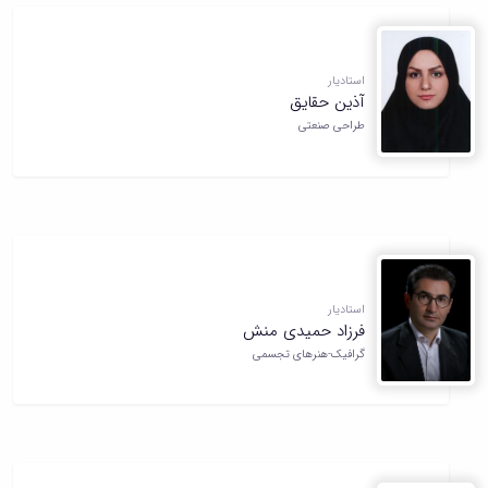
استادیار
آذین حقایق
طراحی صنعتی
استادیار
فرزاد حمیدی منش
گرافیک-هنرهای تجسمی