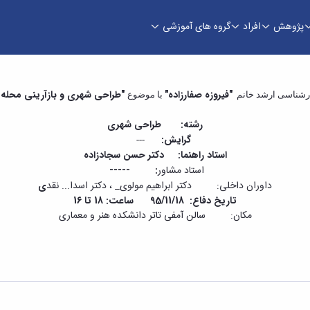
پژوهش
افراد
گروه های آموزشی
ه صفارزاده" - دانشکده هنر و معماری
"فیروزه صفارزاده"
"طراحی شهری و بازآرینی محله 
کارشناسی ارشد خانم
با موضوع
رشته: طراحی شهری
گرایش:
---
استاد راهنما: دکتر حسن سجادزاده
استاد مشاور
:
-----
داوران داخلی: دکتر ابراهیم مولوی_ ، دکتر اسدا... نقد
ی
تاریخ دفاع: 95/11/18 ساعت: 18 تا 16
مکان: سالن آمفی تاتر دانشکده هنر و معماری