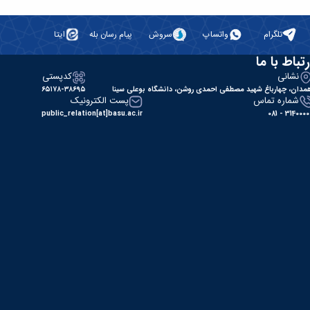
تلگرام
واتساپ
سروش
پیام رسان بله
ایتا
رتباط با ما
نشانی
کدپستی
مدان، چهارباغ شهید مصطفی احمدی روشن، دانشگاه بوعلی سینا
۶۵۱۷۸-۳۸۶۹۵
شماره تماس
پست الکترونیک
public_relation[at]basu.ac.ir
31400000 - 0