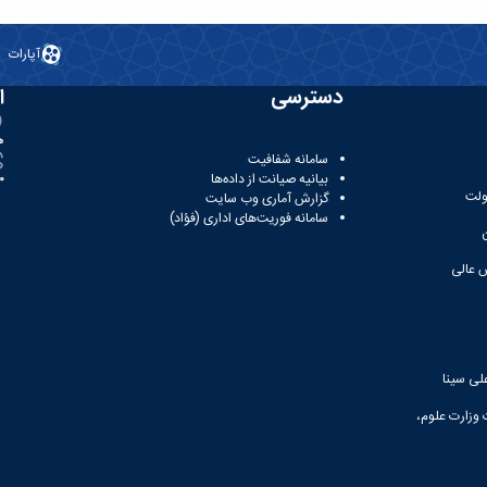
آپارات
دسترسی
ا
ه
سامانه شفافیت
بیانیه صیانت از داده‌ها
81
ولت
گزارش آماری وب‌ سایت
سامانه فوریت‌های اداری (فؤاد)
 عالی
لی سینا
 وزارت علوم،