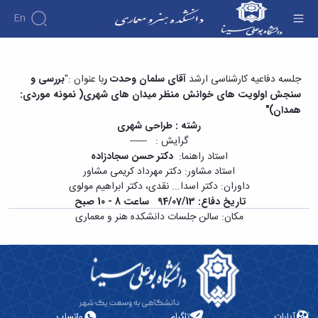
En
جلسه دفاعیه کارشناسی ارشد آقای سلمان وحدت -
جلسه دفاعیه کارشناسی ارشد
آقای سلمان وحدت ر
با عنوان :"
بررسی و
سنجش اولویت های خوانش منظر میدان های شهری( نمونه موردی:
دانشکده هنر و معماری
همدان)"
رشته : طراحی شهری
گرایش : ------
استاد راهنما:
دکتر حسن سجادزاده
استاد مشاور: دکتر مهرداد کریمی مشاور
داوران: دکتر اسدا... نقدی، دکتر ابراهیم مولوی
تاریخ دفاع: 94/07/13 ساعت 8 - 10 صبح
مکان: سالن جلسات دانشکده هنر و معماری
آپارات
تلگرام
واتساپ