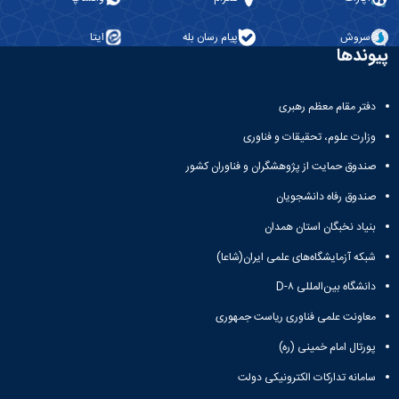
سروش
پیام رسان بله
ایتا
پیوندها
دفتر مقام معظم رهبری
وزارت علوم، تحقیقات و فناوری
صندوق حمایت از پژوهشگران و فناوران کشور
صندوق رفاه دانشجویان
بنیاد نخبگان استان همدان
شبکه آزمایشگاه‌های علمی ایران(شاعا)
دانشگاه بین‌المللی D-۸
معاونت علمی فناوری ریاست جمهوری
پورتال امام خمینی (ره)
سامانه تدارکات الکترونیکی دولت