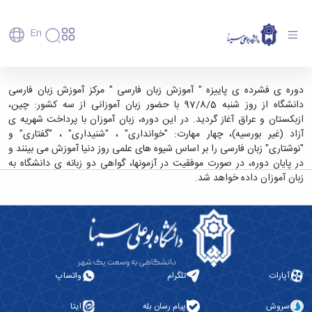
En
دانشگاه
دانشگاه
آموزش
آغاز دوره ی فشرده ی پاییزه "آموزش زبان فارسی"
دوره ی فشرده ی پاییزه " آموزش زبان فارسی " مرکز آموزش زبان فارسی
پذیرش
تاریخچه
پژوهش
دانشگاه از روز شنبه 97/8/5 با حضور زبان آموزانی از سه کشور: چین،
در مرکز آموزش زبان فارسی به غیر فارسی زبانان
فناوری و
کارشناسی
دانشکده‌ها
و
ازبکستان و عراق آغاز گردید. در این دوره، زبان آموزان با پرداخت شهریه ی
دانشگاه بوعلی سینا - دانشگاه بوعلی سینا همدان
پردیس
کارآفرینی
رفاهی
تحصیلات
معرفی
آزاد (غیر بورسیه)، چهار مهارت: "خوانداری" ، "شنیداری" ، "گفتاری" و
اصلی
رفاهی
دفتر
اعضای
تکمیلی
برنامه
"نوشتاری" زبان فارسی را بر اساس شیوه های علمی روز دنیا آموزش می بینند و
پرسنل
مهندسی
هیأت
ارتباط
پسا
راهبردی
در پایان دوره، در صورت موفقیت در آزمونها، گواهی دو زبانه ی دانشگاه به
اداره
علمی
کشاورزی
با
دکترا
دانشگاه
زبان آموزان داده خواهد شد.
کارکنان
رفاه
شیمی
صنعت
استعدادهای
نقشه
دانشجویان
کارکنان
و
پردیس
درخشان
دانشگاه
فارغ
مهمانسرای
علوم
علم
دانشجویان
ساختار
التحصیلان
دانشگاه
نفت
و
غیرایرانی
سازمانی
فوق
رفاهی
علوم
فناوری
مهمانی
سازمان
برنامه
دانشجویان
انسانی
مراکز
فعالیت‌های
دانشگاه
و
پایگاه
مدیریت
تحقیقات
هنر
دانشجویی
حوزه
خبری
انتقال
آپارات
تلگرام
واتساپ
امور
و فناوری
و
انجمن‌های
بسنا
ریاست
حمایت‌های
دانشجویان
پژوهشکده
معماری
پیشخوان
علمی
معاونت
تحصیلی
سروش
پیام رسان بله
ایتا
مرکز
شیمی
احراز