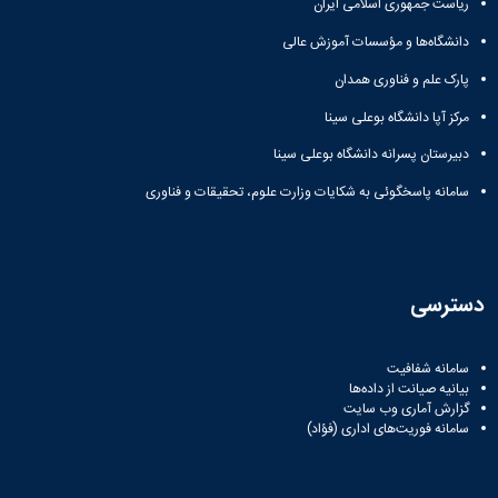
ریاست جمهوری اسلامی ایران
همایش‌ها
انتشارات
دانشگاه‌ها و مؤسسات آموزش عالی
دانشگاه
پارک علم و فناوری همدان
نشر
کتب
مرکز آپا دانشگاه بوعلی سینا
مجلات
علمی
دبیرستان پسرانه دانشگاه بوعلی سینا
فصلنامه
سامانه پاسخگوئی به شکایات وزارت علوم، تحقیقات و فناوری
معاونت
پژوهش
و
فناوری
دسترسی
سامانه شفافیت
بیانیه صیانت از داده‌ها
گزارش آماری وب‌ سایت
سامانه فوریت‌های اداری (فؤاد)