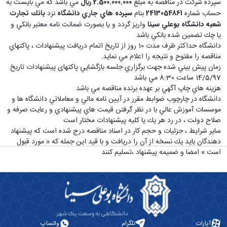
دامپزشکی
دانشجویی
سپرده شركت در مناقصه به مبلغ
2.500.000.000 ريال
مي باشد كه مي بايست به
توسعه
تحصیل
مشاوره
گیاهی
هویت
علوم
تشکل‌های
حساب شماره
2413054861
بنام
سپرده هاي جاري دانشگاه
نزد
بانك تجارت
مدیریت
در
و
ارتباط
پژوهشکده
پایه
اسلامی
و
شعبه دانشگاه بوعلي سينا
واريز گردد و يا بصورت ضمانت نامه معتبر بانكي و
دانشگاه
با ما
سبک
آب
علوم
دانشجویان
پشتیبانی
يا چك تضمين شده بانكي باشد
D8
روابط
زندگی
مرکز
اقتصادی
نشریات
معاونت
دانشگاه حداكثر ظرف مدت 10 روز از تاريخ اتمام دريافت پيشنهادات ، پاكتهاي
رشته‌های
بین
مرکز
آپا
و
دانشجویی
تحصیلی
آموزشی
مناقصه را مفتوح و نتيجه را اعلام مي نمايد.
الملل
بهداشت
دانشگاه
اجتماعی
کانون‌های
کارشناسی
و
زمان پيش بيني شده جهت برگزاري جلسه بازگشايي پاكتهای پيشنهادات تاريخ
(قدم
و
بوعلی
علوم
فرهنگی
تحصیلات
الآن)
تحصیلات
14/5/97 ساعت 8:30 مي باشد
درمان
سینا
ورزشی
فعالیت‌های
Apply
تکمیلی
تکمیلی
هزينه هاي چاپ آگهي بر عهده برنده مناقصه مي باشد
خوابگاه‌های
آزمایشگاه
دانشکده
Now
داوطلبانه
آموزش‌های
معاونت
دانشگاه در چارچوب ضوابط مقرر در آيين نامه مالي و معاملاتي دانشگاه ها و
های
دانشجویی
های
سمن‌های
آزاد
دانشجویی
موسسات آموزش عالي با در نظر گرفتن قيمت هاي پيشنهادي و رعايت صرفه و
تحقیقاتی
سلف
اقماری
مرتبط
برنامه‌های
معاونت
صلاح دولت ، در رد هر يك يا كليه پيشنهادات مختار است
آزمایشگاه
فنی
سرویس
بنیاد
آموزشی
پژوهش
ساير شرايط ، جزئيات و حجم كار در اسناد مناقصه درج شده است كه پيشنهاد
مرکزی
ورزش و
و
خیرین
آموزش
و
دهندگان بايد يك نسخه از آن را دريافت و با قيد اين جمله كه « مورد قبول
آزمایشگاه
سرگرمی
مهندسی
حامی
زبان
فناوری
است » امضا و ضميمه پيشنهاد ،‌تسليم كنند
اداره
تنش
کبودرآهنگ
دانشگاه
فارسی
معاونت
تربیت
پسماند
فنی
بوعلی
به
فرهنگی
بدنی
آزمایشگاه
و
سینا
غیرفارسی‌زبانان
و
و
مقاومت
منابع
مؤسسه
آموزش‌های
اجتماعی
فوق
مصالح
طبیعی
حمایت
کاربردی
نهاد
برنامه
آزمایشگاه
تویسرکان
های
و
نمایندگی
مواد
استخر
مدیریت
مردمی
الکترونیکی
آپارات
تلگرام
واتساپ
مقام