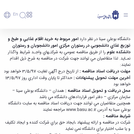
En
دانشگاه
دانشگاه
آموزش
آگهی مناقصه عمومی - دانشگاه بوعلی سینا همدان
دانشگاه بوعلي سينا در نظر دارد
امور مربوط به خريد اقلام غذايي و طبخ و
پذیرش
تاریخچه
پژوهش
توزيع غذاي دانشجويي در رستوران مركزي امور دانشجويان و رستوران
فناوری و
کارشناسی
دانشکده‌ها
و
دانشكده علوم
را از طريق مناقصه عمومي به شركتـهاي واجـد شرايط واگذار
پردیس
کارآفرینی
رفاهی
تحصیلات
معرفی
نمـايد. لذا متقاضيان مي توانند جهت شركت در مناقصه به شرح ذيل اقدام
اصلی
رفاهی
دفتر
اعضای
تکمیلی
برنامه
نمايند:
پرسنل
مهندسی
هیأت
ارتباط
پسا
راهبردی
اداره
مهلت دريافت اسناد مناقصه :
از تاريخ درج آگهي لغايت 3/5/97 خواهد بود
علمی
کشاورزی
با
دکترا
دانشگاه
کارکنان
رفاه
‌آخرين مهلت تحويل پيشنهادات :
حداكثر تا پايان وقت اداري روز 13/5/97
شیمی
صنعت
استعدادهای
نقشه
دانشجویان
کارکنان
خواهد بود
و
پردیس
درخشان
دانشگاه
فارغ
مهمانسرای
علوم
محل دريافت و تحويل اسناد مناقصه :
همدان – دانشگاه بوعلي سينا –
علم
دانشجویان
ساختار
التحصیلان
دانشگاه
نفت
سازمان مركزي – دفتر امور قراردادهاي دانشگاه مي باشد
و
غیرایرانی
سازمانی
فوق
رفاهی
علوم
همچنين متقاضيان مي توانند جهت دريافت اسناد مناقصه به سايت دانشگاه
فناوری
مهمانی
سازمان
برنامه
دانشجویان
انسانی
بوعلي سينا به آدرس
www.basu.ac.ir
مراجعه نمايند
مراکز
فعالیت‌های
دانشگاه
و
پایگاه
مدیریت
تحقیقات
هنر
شرايط مناقصه :
دانشجویی
حوزه
خبری
انتقال
امور
و فناوری
و
انجمن‌های
شركت در مناقصه و ارائه پيشنهاد ،‌ايجاد حق براي شركت كننده و ايجاد تكليف
بسنا
ریاست
حمایت‌های
دانشجویان
پژوهشکده
معماری
پیشخوان
علمی
و يا سلب اختيار براي دانشگاه نمي نمايد
معاونت
تحصیلی
مرکز
شیمی
احراز